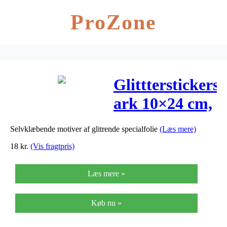
ProZone
Glittterstickers,
ark 10×24 cm,
sølv,
Selvklæbende motiver af glitrende specialfolie
(Læs mere)
bogstaver,
18
kr.
(Vis fragtpris)
2ark
Læs mere »
Køb nu »