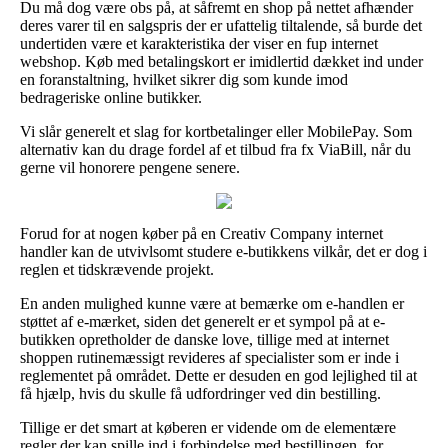
Du må dog være obs på, at såfremt en shop på nettet afhænder
deres varer til en salgspris der er ufattelig tiltalende, så burde det
undertiden være et karakteristika der viser en fup internet
webshop. Køb med betalingskort er imidlertid dækket ind under
en foranstaltning, hvilket sikrer dig som kunde imod
bedrageriske online butikker.
Vi slår generelt et slag for kortbetalinger eller MobilePay. Som
alternativ kan du drage fordel af et tilbud fra fx ViaBill, når du
gerne vil honorere pengene senere.
Forud for at nogen køber på en Creativ Company internet
handler kan de utvivlsomt studere e-butikkens vilkår, det er dog i
reglen et tidskrævende projekt.
En anden mulighed kunne være at bemærke om e-handlen er
støttet af e-mærket, siden det generelt er et sympol på at e-
butikken opretholder de danske love, tillige med at internet
shoppen rutinemæssigt revideres af specialister som er inde i
reglementet på området. Dette er desuden en god lejlighed til at
få hjælp, hvis du skulle få udfordringer ved din bestilling.
Tillige er det smart at køberen er vidende om de elementære
regler der kan spille ind i forbindelse med bestillingen, for