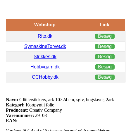
Webshop
Link
Rito.dk
Besøg
SymaskineTorvet.dk
Besøg
Strikkes.dk
Besøg
Hobbygarn.dk
Besøg
CCHobby.dk
Besøg
Navn:
Glittterstickers, ark 10×24 cm, sølv, bogstaver, 2ark
Kategori:
Kortpynt i folie
Producent:
Creativ Company
Varenummer:
29108
EAN:
Vurderet til
4.4
ud af 5 stjerner baseret på
6
anmeldelser