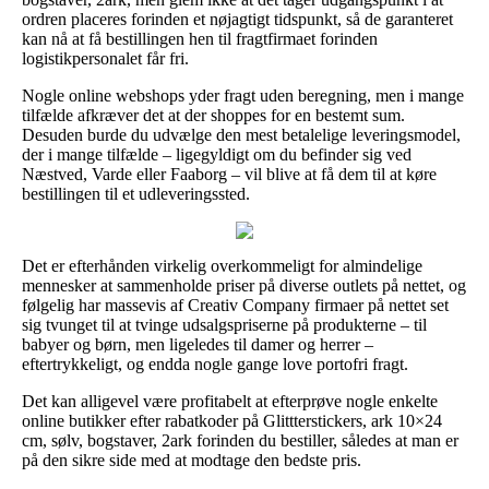
ordren placeres forinden et nøjagtigt tidspunkt, så de garanteret
kan nå at få bestillingen hen til fragtfirmaet forinden
logistikpersonalet får fri.
Nogle online webshops yder fragt uden beregning, men i mange
tilfælde afkræver det at der shoppes for en bestemt sum.
Desuden burde du udvælge den mest betalelige leveringsmodel,
der i mange tilfælde – ligegyldigt om du befinder sig ved
Næstved, Varde eller Faaborg – vil blive at få dem til at køre
bestillingen til et udleveringssted.
Det er efterhånden virkelig overkommeligt for almindelige
mennesker at sammenholde priser på diverse outlets på nettet, og
følgelig har massevis af Creativ Company firmaer på nettet set
sig tvunget til at tvinge udsalgspriserne på produkterne – til
babyer og børn, men ligeledes til damer og herrer –
eftertrykkeligt, og endda nogle gange love portofri fragt.
Det kan alligevel være profitabelt at efterprøve nogle enkelte
online butikker efter rabatkoder på Glittterstickers, ark 10×24
cm, sølv, bogstaver, 2ark forinden du bestiller, således at man er
på den sikre side med at modtage den bedste pris.