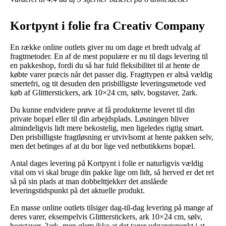
Kortpynt i folie fra Creativ Company
En række online outlets giver nu om dage et bredt udvalg af
fragtmetoder. En af de mest populære er nu til dags levering til
en pakkeshop, fordi du så har fuld fleksibilitet til at hente de
købte varer præcis når det passer dig. Fragttypen er altså vældig
smertefri, og tit desuden den prisbilligste leveringsmetode ved
køb af Glittterstickers, ark 10×24 cm, sølv, bogstaver, 2ark.
Du kunne endvidere prøve at få produkterne leveret til din
private bopæl eller til din arbejdsplads. Løsningen bliver
almindeligvis lidt mere bekostelig, men ligeledes rigtig smart.
Den prisbilligste fragtløsning er utvivlsomt at hente pakken selv,
men det betinges af at du bor lige ved netbutikkens bopæl.
Antal dages levering på Kortpynt i folie er naturligvis vældig
vital om vi skal bruge din pakke lige om lidt, så herved er det ret
så på sin plads at man dobbelttjekker det anslåede
leveringstidspunkt på det aktuelle produkt.
En masse online outlets tilsiger dag-til-dag levering på mange af
deres varer, eksempelvis Glittterstickers, ark 10×24 cm, sølv,
bogstaver, 2ark, men glem ikke at det tager udgangspunkt i at