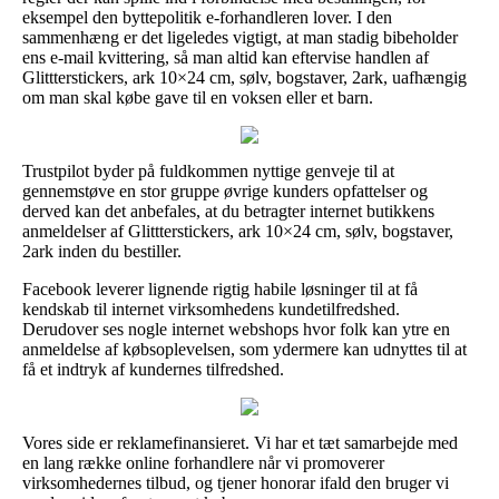
eksempel den byttepolitik e-forhandleren lover. I den
sammenhæng er det ligeledes vigtigt, at man stadig bibeholder
ens e-mail kvittering, så man altid kan eftervise handlen af
Glittterstickers, ark 10×24 cm, sølv, bogstaver, 2ark, uafhængig
om man skal købe gave til en voksen eller et barn.
Trustpilot byder på fuldkommen nyttige genveje til at
gennemstøve en stor gruppe øvrige kunders opfattelser og
derved kan det anbefales, at du betragter internet butikkens
anmeldelser af Glittterstickers, ark 10×24 cm, sølv, bogstaver,
2ark inden du bestiller.
Facebook leverer lignende rigtig habile løsninger til at få
kendskab til internet virksomhedens kundetilfredshed.
Derudover ses nogle internet webshops hvor folk kan ytre en
anmeldelse af købsoplevelsen, som ydermere kan udnyttes til at
få et indtryk af kundernes tilfredshed.
Vores side er reklamefinansieret. Vi har et tæt samarbejde med
en lang række online forhandlere når vi promoverer
virksomhedernes tilbud, og tjener honorar ifald den bruger vi