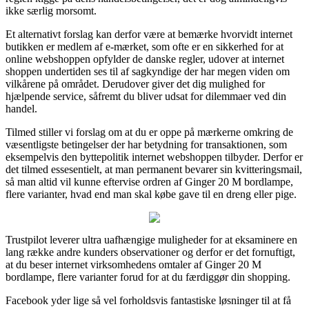
ikke særlig morsomt.
Et alternativt forslag kan derfor være at bemærke hvorvidt internet
butikken er medlem af e-mærket, som ofte er en sikkerhed for at
online webshoppen opfylder de danske regler, udover at internet
shoppen undertiden ses til af sagkyndige der har megen viden om
vilkårene på området. Derudover giver det dig mulighed for
hjælpende service, såfremt du bliver udsat for dilemmaer ved din
handel.
Tilmed stiller vi forslag om at du er oppe på mærkerne omkring de
væsentligste betingelser der har betydning for transaktionen, som
eksempelvis den byttepolitik internet webshoppen tilbyder. Derfor er
det tilmed essesentielt, at man permanent bevarer sin kvitteringsmail,
så man altid vil kunne eftervise ordren af Ginger 20 M bordlampe,
flere varianter, hvad end man skal købe gave til en dreng eller pige.
Trustpilot leverer ultra uafhængige muligheder for at eksaminere en
lang række andre kunders observationer og derfor er det fornuftigt,
at du beser internet virksomhedens omtaler af Ginger 20 M
bordlampe, flere varianter forud for at du færdiggør din shopping.
Facebook yder lige så vel forholdsvis fantastiske løsninger til at få