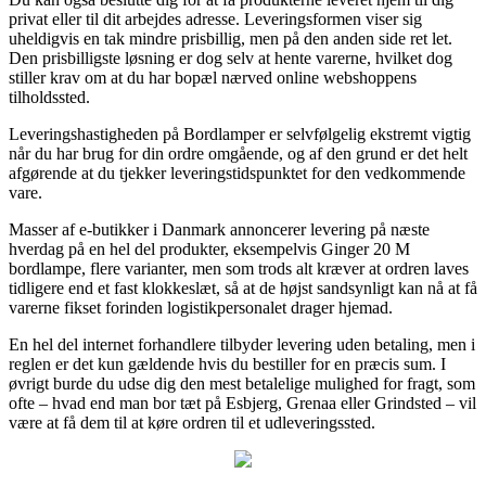
privat eller til dit arbejdes adresse. Leveringsformen viser sig
uheldigvis en tak mindre prisbillig, men på den anden side ret let.
Den prisbilligste løsning er dog selv at hente varerne, hvilket dog
stiller krav om at du har bopæl nærved online webshoppens
tilholdssted.
Leveringshastigheden på Bordlamper er selvfølgelig ekstremt vigtig
når du har brug for din ordre omgående, og af den grund er det helt
afgørende at du tjekker leveringstidspunktet for den vedkommende
vare.
Masser af e-butikker i Danmark annoncerer levering på næste
hverdag på en hel del produkter, eksempelvis Ginger 20 M
bordlampe, flere varianter, men som trods alt kræver at ordren laves
tidligere end et fast klokkeslæt, så at de højst sandsynligt kan nå at få
varerne fikset forinden logistikpersonalet drager hjemad.
En hel del internet forhandlere tilbyder levering uden betaling, men i
reglen er det kun gældende hvis du bestiller for en præcis sum. I
øvrigt burde du udse dig den mest betalelige mulighed for fragt, som
ofte – hvad end man bor tæt på Esbjerg, Grenaa eller Grindsted – vil
være at få dem til at køre ordren til et udleveringssted.