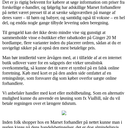
Det er jo rigtig bekvemt for købere at søge information om priser fra
forskellige e-handler, og følgelig har adskillige Marset forhandlere
på nettet været presset til at at sænke salgsværdien på mange af
deres varer – til børn og babyer, og samtidig også til voksne – en hel
del, og endda nogle gange tilbyde levering uden beregning.
Til gengæld kan det ikke desto mindre vise sig gunstigt at
sammenholde visse e-butikker efter rabatkoder på Ginger 20 M
bordlampe, flere varianter inden du placerer ordren, sådan at du er
usvigeligt sikker på at opnå den mest betalelige pris.
Man bør imidlertid være årvågen med, at i tilfælde af at en internet
butik udlover varer for en salgspris der virker urealistisk
overkommelig, så kunne det tit være et symbol på en falsk online
forretning. Køb med kort er på den anden side omfattet af en
retningslinje, som forsvarer dig som køber overfor uægte online
forhandlere.
Vi anbefaler handler med kort eller mobilbetaling. Som en alternativ
mulighed kunne du anvende en løsning som fx ViaBill, når du vil
betale regningen over et længere tidsrum.
Inden folk shopper hos en Marset forhandler på nettet kunne man i
reglen kigge på dens handelsbetingelser, det er dog almindeligvis