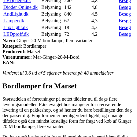
LEDpaerer.dk
Belysning
260
4,8
Besøg
Dioder-Online.dk
Belysning
142
4,8
Besøg
AndLight.dk
Belysning
840
4,5
Besøg
Lamper.dk
Belysning
67
4,3
Besøg
LuxLight.dk
Belysning
18
4,3
Besøg
LEDproff.dk
Belysning
72
4,2
Besøg
Navn:
Ginger 20 M bordlampe, flere varianter
Kategori:
Bordlamper
Producent:
Marset
Varenummer:
Mar-Ginger-20-M-Bord
EAN:
Vurderet til
3.6
ud af 5 stjerner baseret på
48
anmeldelser
Bordlamper fra Marset
Størstedelen af forretninger på nettet tildeler nu til dags flere
leveringsmodeller. Førstevalget hos mange er for nærværende
levering til en pakkeshop, og så henter du bare bestillingen den dag
der passer dig. Fragtformen er nemlig yderst ligetil, og i mange
tilfælde også den mindst kostelige form for fragt ved køb af Ginger
20 M bordlampe, flere varianter.
Du kan også beslutte dig for at få produkterne leveret hjem til dig