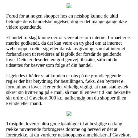
Forud for at nogen shopper hos en netshop kunne de altid
betragte dens handelsbetingelser, dog er det mange gange ikke
videre spændende.
Et andet forslag kunne derfor være at se om internet firmaet er e-
mærke godkendt, da det kan være en tryghed om at internet
webshoppen retter sig efter dansk lovgivning, samt at internet
forhandleren tit revideres af fagfolk der forstår de gældende
love. Dette er desuden en god genvej til støtte, såfremt du
udsættes for besvær som følge af din handel.
Ligeledes tilråder vi at kunden er obs på de grundlæggende
regler der har betydning for bestillingen, f.eks. den bytteret e-
forretningen lover. Her er det virkelig vigtigt, at man stadigvæk
sikrer sin kvittering på e-mail, så man til enhver tid kan bekræfte
sin ordre af Gavekort 900 kr., uafhængig om du shopper til en
kvinde eller mand.
Trustpilot leverer ultra gode løsninger til at besigtige en lang
række nuværende forbrugeres domme og herved er det at
foretrække, at du vurderer netshoppens anmeldelser af Gavekort