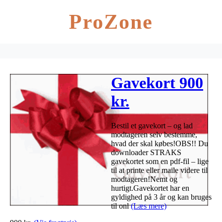
ProZone
Gavekort 900
kr.
Bestil et gavekort – og lad
modtageren selv bestemme,
hvad der skal købes!OBS!! Du
downloader STRAKS
gavekortet som en pdf-fil – lige
til at printe eller maile videre til
modtageren!Nemt og
hurtigt.Gavekortet har en
gyldighed på 3 år og kan bruges
til onl
(Læs mere)