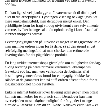
den mest letkøbte mulighed for levering ved køb af Gavekort
900 kr..
Du kan lige så vel planlægge at få varerne sendt til din bopæl
eller til din arbejdsplads. Løsningen viser sig beklageligvis lidt
mere omkostningsfuld, men derudover meget enkel. Den
prisbilligste form for fragt vil dog utvivlsomt være selv at hente
varerne, hvilket betinges af at du opholder dig i kort afstand af
internet shoppens adresse.
Leveringsdygtigheden på Diverse er meget udslagsgivende ifald
man mangler ordren inden for få dage, så af den grund er det
selvfølgelig meningsfuldt at man checker den estimerede
leveringsdato for det pågældende produkt.
En lang række internet shops giver løfte om muligheden for dag-
til-dag levering på deres primære varenumre, eksempelvis
Gavekort 900 kr., men vær vagtsom da det betinges af at
bestillingen gennemføres forud for et nøjagtigt klokkeslæt,
således at de garanteret kan nå at få ordren afsendt forud for at
logistikpersonalet holder fyraften.
Enkelte internet butikker lover levering uden gebyr, men oftest
kun når man køber for en præcis sum. Derudover kan man
overveje den mest letkøbte mulighed for fragt, der i mange
tilfælde – uafhængig om du er i Køge, Nakskov eller Aars – er