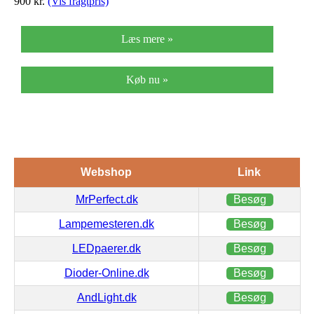
900
kr.
(Vis fragtpris)
Læs mere »
Køb nu »
Webshop
Link
MrPerfect.dk
Besøg
Lampemesteren.dk
Besøg
LEDpaerer.dk
Besøg
Dioder-Online.dk
Besøg
AndLight.dk
Besøg