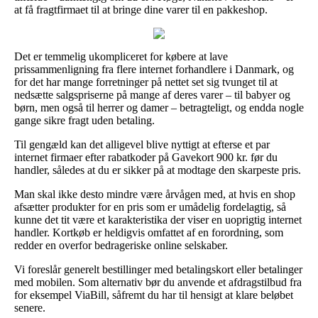
at få fragtfirmaet til at bringe dine varer til en pakkeshop.
Det er temmelig ukompliceret for købere at lave
prissammenligning fra flere internet forhandlere i Danmark, og
for det har mange forretninger på nettet set sig tvunget til at
nedsætte salgspriserne på mange af deres varer – til babyer og
børn, men også til herrer og damer – betragteligt, og endda nogle
gange sikre fragt uden betaling.
Til gengæld kan det alligevel blive nyttigt at efterse et par
internet firmaer efter rabatkoder på Gavekort 900 kr. før du
handler, således at du er sikker på at modtage den skarpeste pris.
Man skal ikke desto mindre være årvågen med, at hvis en shop
afsætter produkter for en pris som er umådelig fordelagtig, så
kunne det tit være et karakteristika der viser en uoprigtig internet
handler. Kortkøb er heldigvis omfattet af en forordning, som
redder en overfor bedrageriske online selskaber.
Vi foreslår generelt bestillinger med betalingskort eller betalinger
med mobilen. Som alternativ bør du anvende et afdragstilbud fra
for eksempel ViaBill, såfremt du har til hensigt at klare beløbet
senere.