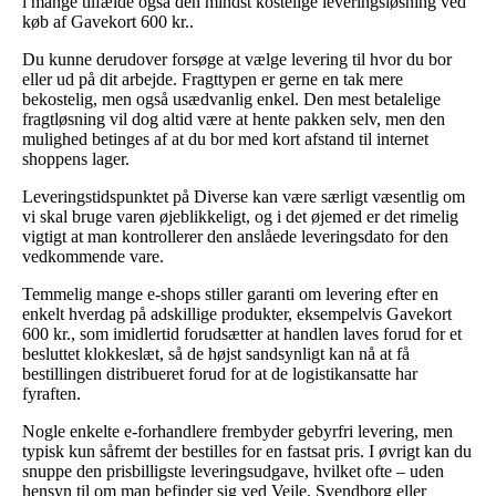
i mange tilfælde også den mindst kostelige leveringsløsning ved
køb af Gavekort 600 kr..
Du kunne derudover forsøge at vælge levering til hvor du bor
eller ud på dit arbejde. Fragttypen er gerne en tak mere
bekostelig, men også usædvanlig enkel. Den mest betalelige
fragtløsning vil dog altid være at hente pakken selv, men den
mulighed betinges af at du bor med kort afstand til internet
shoppens lager.
Leveringstidspunktet på Diverse kan være særligt væsentlig om
vi skal bruge varen øjeblikkeligt, og i det øjemed er det rimelig
vigtigt at man kontrollerer den anslåede leveringsdato for den
vedkommende vare.
Temmelig mange e-shops stiller garanti om levering efter en
enkelt hverdag på adskillige produkter, eksempelvis Gavekort
600 kr., som imidlertid forudsætter at handlen laves forud for et
besluttet klokkeslæt, så de højst sandsynligt kan nå at få
bestillingen distribueret forud for at de logistikansatte har
fyraften.
Nogle enkelte e-forhandlere frembyder gebyrfri levering, men
typisk kun såfremt der bestilles for en fastsat pris. I øvrigt kan du
snuppe den prisbilligste leveringsudgave, hvilket ofte – uden
hensyn til om man befinder sig ved Vejle, Svendborg eller