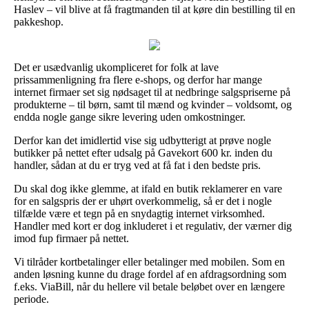
Haslev – vil blive at få fragtmanden til at køre din bestilling til en
pakkeshop.
Det er usædvanlig ukompliceret for folk at lave
prissammenligning fra flere e-shops, og derfor har mange
internet firmaer set sig nødsaget til at nedbringe salgspriserne på
produkterne – til børn, samt til mænd og kvinder – voldsomt, og
endda nogle gange sikre levering uden omkostninger.
Derfor kan det imidlertid vise sig udbytterigt at prøve nogle
butikker på nettet efter udsalg på Gavekort 600 kr. inden du
handler, sådan at du er tryg ved at få fat i den bedste pris.
Du skal dog ikke glemme, at ifald en butik reklamerer en vare
for en salgspris der er uhørt overkommelig, så er det i nogle
tilfælde være et tegn på en snydagtig internet virksomhed.
Handler med kort er dog inkluderet i et regulativ, der værner dig
imod fup firmaer på nettet.
Vi tilråder kortbetalinger eller betalinger med mobilen. Som en
anden løsning kunne du drage fordel af en afdragsordning som
f.eks. ViaBill, når du hellere vil betale beløbet over en længere
periode.