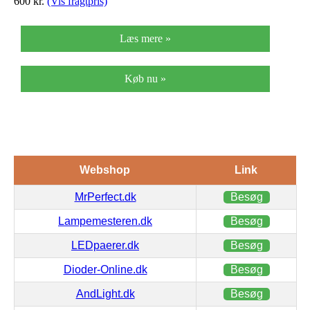
600
kr.
(Vis fragtpris)
Læs mere »
Køb nu »
Webshop
Link
MrPerfect.dk
Besøg
Lampemesteren.dk
Besøg
LEDpaerer.dk
Besøg
Dioder-Online.dk
Besøg
AndLight.dk
Besøg