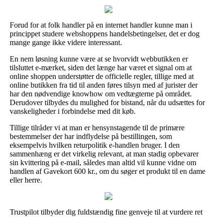
Forud for at folk handler på en internet handler kunne man i
princippet studere webshoppens handelsbetingelser, det er dog
mange gange ikke videre interessant.
En nem løsning kunne være at se hvorvidt webbutikken er
tilsluttet e-mærket, siden det længe har været et signal om at
online shoppen understøtter de officielle regler, tillige med at
online butikken fra tid til anden føres tilsyn med af jurister der
har den nødvendige knowhow om vedtægterne på området.
Derudover tilbydes du mulighed for bistand, når du udsættes for
vanskeligheder i forbindelse med dit køb.
Tillige tilråder vi at man er hensynstagende til de primære
bestemmelser der har indflydelse på bestillingen, som
eksempelvis hvilken returpolitik e-handlen bruger. I den
sammenhæng er det virkelig relevant, at man stadig opbevarer
sin kvittering på e-mail, således man altid vil kunne vidne om
handlen af Gavekort 600 kr., om du søger et produkt til en dame
eller herre.
Trustpilot tilbyder dig fuldstændig fine genveje til at vurdere ret