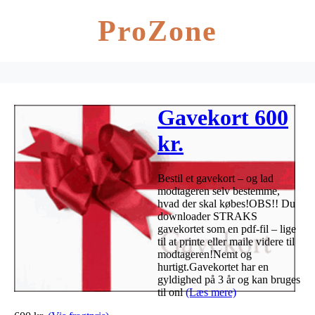
ProZone
Gavekort 600
kr.
Bestil et gavekort – og lad
modtageren selv bestemme,
hvad der skal købes!OBS!! Du
downloader STRAKS
gavekortet som en pdf-fil – lige
til at printe eller maile videre til
modtageren!Nemt og
hurtigt.Gavekortet har en
gyldighed på 3 år og kan bruges
til onl
(Læs mere)