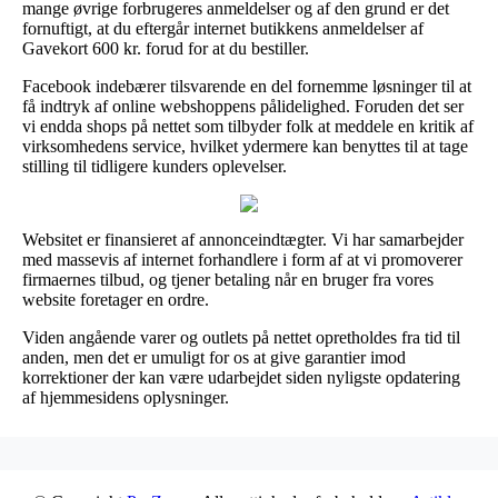
mange øvrige forbrugeres anmeldelser og af den grund er det
fornuftigt, at du eftergår internet butikkens anmeldelser af
Gavekort 600 kr. forud for at du bestiller.
Facebook indebærer tilsvarende en del fornemme løsninger til at
få indtryk af online webshoppens pålidelighed. Foruden det ser
vi endda shops på nettet som tilbyder folk at meddele en kritik af
virksomhedens service, hvilket ydermere kan benyttes til at tage
stilling til tidligere kunders oplevelser.
Websitet er finansieret af annonceindtægter. Vi har samarbejder
med massevis af internet forhandlere i form af at vi promoverer
firmaernes tilbud, og tjener betaling når en bruger fra vores
website foretager en ordre.
Viden angående varer og outlets på nettet opretholdes fra tid til
anden, men det er umuligt for os at give garantier imod
korrektioner der kan være udarbejdet siden nyligste opdatering
af hjemmesidens oplysninger.