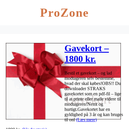
ProZone
Gavekort –
1800 kr.
Bestil et gavekort – og lad
modtageren selv bestemme,
hvad der skal købes!OBS!! Du
downloader STRAKS
gavekortet som en pdf-fil – lige
til at printe eller maile videre til
modtageren!Nemt og
hurtigt.Gavekortet har en
gyldighed på 3 år og kan bruges
til onl
(Læs mere)