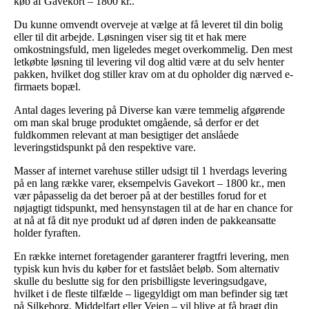
køb af Gavekort – 1800 kr..
Du kunne omvendt overveje at vælge at få leveret til din bolig
eller til dit arbejde. Løsningen viser sig tit et hak mere
omkostningsfuld, men ligeledes meget overkommelig. Den mest
letkøbte løsning til levering vil dog altid være at du selv henter
pakken, hvilket dog stiller krav om at du opholder dig nærved e-
firmaets bopæl.
Antal dages levering på Diverse kan være temmelig afgørende
om man skal bruge produktet omgående, så derfor er det
fuldkommen relevant at man besigtiger det anslåede
leveringstidspunkt på den respektive vare.
Masser af internet varehuse stiller udsigt til 1 hverdags levering
på en lang række varer, eksempelvis Gavekort – 1800 kr., men
vær påpasselig da det beroer på at der bestilles forud for et
nøjagtigt tidspunkt, med hensynstagen til at de har en chance for
at nå at få dit nye produkt ud af døren inden de pakkeansatte
holder fyraften.
En række internet foretagender garanterer fragtfri levering, men
typisk kun hvis du køber for et fastslået beløb. Som alternativ
skulle du beslutte sig for den prisbilligste leveringsudgave,
hvilket i de fleste tilfælde – ligegyldigt om man befinder sig tæt
på Silkeborg, Middelfart eller Vejen – vil blive at få bragt din