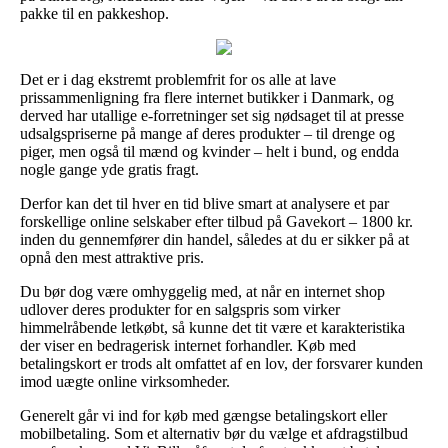
pakke til en pakkeshop.
Det er i dag ekstremt problemfrit for os alle at lave
prissammenligning fra flere internet butikker i Danmark, og
derved har utallige e-forretninger set sig nødsaget til at presse
udsalgspriserne på mange af deres produkter – til drenge og
piger, men også til mænd og kvinder – helt i bund, og endda
nogle gange yde gratis fragt.
Derfor kan det til hver en tid blive smart at analysere et par
forskellige online selskaber efter tilbud på Gavekort – 1800 kr.
inden du gennemfører din handel, således at du er sikker på at
opnå den mest attraktive pris.
Du bør dog være omhyggelig med, at når en internet shop
udlover deres produkter for en salgspris som virker
himmelråbende letkøbt, så kunne det tit være et karakteristika
der viser en bedragerisk internet forhandler. Køb med
betalingskort er trods alt omfattet af en lov, der forsvarer kunden
imod uægte online virksomheder.
Generelt går vi ind for køb med gængse betalingskort eller
mobilbetaling. Som et alternativ bør du vælge et afdragstilbud