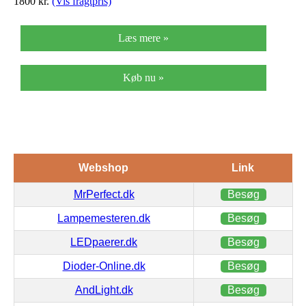
1800
kr.
(Vis fragtpris)
Læs mere »
Køb nu »
Webshop
Link
MrPerfect.dk
Besøg
Lampemesteren.dk
Besøg
LEDpaerer.dk
Besøg
Dioder-Online.dk
Besøg
AndLight.dk
Besøg