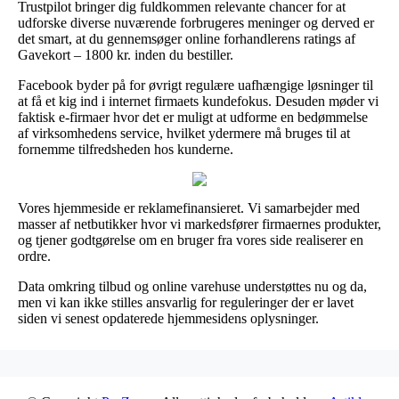
Trustpilot bringer dig fuldkommen relevante chancer for at
udforske diverse nuværende forbrugeres meninger og derved er
det smart, at du gennemsøger online forhandlerens ratings af
Gavekort – 1800 kr. inden du bestiller.
Facebook byder på for øvrigt regulære uafhængige løsninger til
at få et kig ind i internet firmaets kundefokus. Desuden møder vi
faktisk e-firmaer hvor det er muligt at udforme en bedømmelse
af virksomhedens service, hvilket ydermere må bruges til at
fornemme tilfredsheden hos kunderne.
Vores hjemmeside er reklamefinansieret. Vi samarbejder med
masser af netbutikker hvor vi markedsfører firmaernes produkter,
og tjener godtgørelse om en bruger fra vores side realiserer en
ordre.
Data omkring tilbud og online varehuse understøttes nu og da,
men vi kan ikke stilles ansvarlig for reguleringer der er lavet
siden vi senest opdaterede hjemmesidens oplysninger.