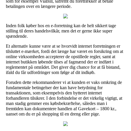
som for eksempel ViaBill, såfremt du foretrækker at betale
betalingen over en længere periode.
Inden folk køber hos en e-forretning kan de helt sikkert tage
stilling til deres handelsvilkår, men det er gerne ikke super
spændende.
Et alternativ kunne være at se hvorvidt internet forretningen er
tilsluttet e-mærket, fordi det længe har været en forsikring om at
online virksomheden accepterer de opstillede regler, samt at
internet butikken løbende tilses af fagmænd der er indført i
reglementet på området. Det giver dig chance for at få bistand,
ifald du får udfordringer som følge af dit indkøb.
Foruden dette rekommanderer vi at kunden er vaks omkring de
fundamentale betingelser der kan have betydning for
transaktionen, som eksempelvis den bytteret internet
forhandleren tilsikrer. I den forbindelse er det virkelig vigtigt, at
man stadig gemmer ens købsbekræftelse, således man i
fremtiden kan dokumentere handlen af Gavekort – 1800 kr.,
uanset om du er på shopping til en dreng eller pige.