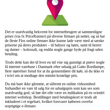
Det er usædvanlig bekvemt for internetbrugere at sammenligne
priser (via fx PriceRunner) på diverse firmaer på nettet, og så har
de fleste Flos online firmaer ikke kunne lade være med at sænke
priserne på deres produkter – til babyer og børn, samt til herrer
og damer – kolossalt, og endda nogle gange byde på fragt uden
betaling.
Trods dette kan det til hver en tid vise sig gunstigt at prøve nogle
få internet varehuse i Danmark efter udsalg på Gatto Bordlampe,
flere størrelser forud for at du gennemfører dit køb, så du ikke er
i tvivl om at modtage den mindst kostelige pris.
Du må bare ikke glemme, at såfremt en online virksomhed
forhandler en vare til salg for en udsalgspris som kan ses som
usædvanlig god, så bør det ofte være en indikation på en svindel
internet webshop. Bestillinger med betalingskort er trods alt
inkluderet i et regelsæt, hvilket forsvarer køberen overfor
uoprigtige e-firmaer.