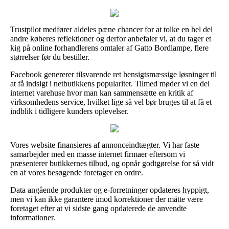
Trustpilot medfører aldeles pæne chancer for at tolke en hel del
andre køberes reflektioner og derfor anbefaler vi, at du tager et
kig på online forhandlerens omtaler af Gatto Bordlampe, flere
størrelser før du bestiller.
Facebook genererer tilsvarende ret hensigtsmæssige løsninger til
at få indsigt i netbutikkens popularitet. Tilmed møder vi en del
internet varehuse hvor man kan sammensætte en kritik af
virksomhedens service, hvilket lige så vel bør bruges til at få et
indblik i tidligere kunders oplevelser.
Vores website finansieres af annonceindtægter. Vi har faste
samarbejder med en masse internet firmaer eftersom vi
præsenterer butikkernes tilbud, og opnår godtgørelse for så vidt
en af vores besøgende foretager en ordre.
Data angående produkter og e-forretninger opdateres hyppigt,
men vi kan ikke garantere imod korrektioner der måtte være
foretaget efter at vi sidste gang opdaterede de anvendte
informationer.