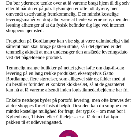
Du bør ydermere tænke over at få varerne bragt hjem til dig selv
eller til når du er på job. Løsningen er ofte lidt dyrere, men
omvendt usædvanlig fremkommelig. Den mindst kostelige
leveringsmanér vil dog altid være at hente varerne selv, men den
løsning afhænger af at du fysisk befinder dig lige ved internet
shoppens hjemsted.
Fragttiden på Bordlamper kan vise sig at være ualmindeligt vital
såfremt man skal bruge pakken straks, så i det øjemed er det
temmelig aktuelt at man undersøger den anslåede leveringsdato
ved det pågældende produkt.
Temmelig mange butikker på nettet giver løfte om dag-til-dag
levering på en lang række produkter, eksempelvis Gatto
Bordlampe, flere størrelser, som alligevel står og falder med at
du bestiller forinden et konkret klokkeslæt, så at de garanteret
kan nå at få varerne afsendt inden logistikmedarbejderne har fri.
Enkelte netshops byder på portofri levering, men ofte kræves det
at der shoppes for et fastsat beløb. Desuden kan du snuppe den
mindst kostelige mulighed for fragt, der typisk – om man bor i
København, Thisted eller Gilleleje – er at få dem til at køre
pakken til et udleveringssted.