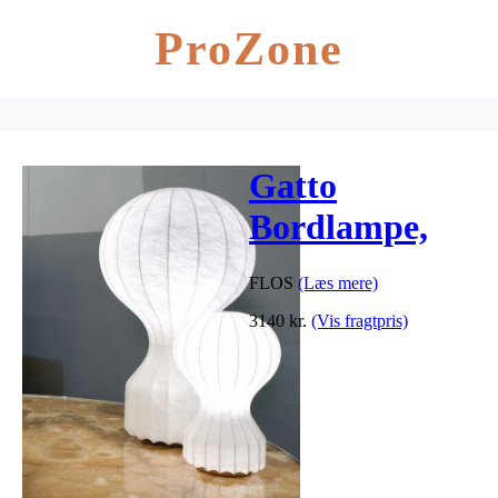
ProZone
Gatto
Bordlampe,
flere størrelser
FLOS
(Læs mere)
3140
kr.
(Vis fragtpris)