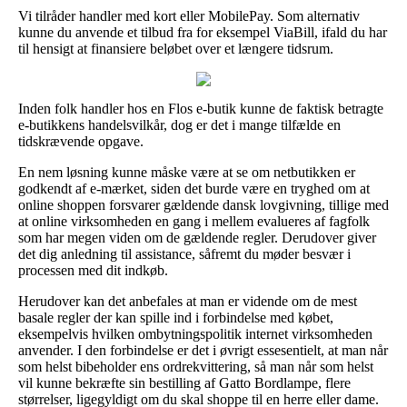
Vi tilråder handler med kort eller MobilePay. Som alternativ
kunne du anvende et tilbud fra for eksempel ViaBill, ifald du har
til hensigt at finansiere beløbet over et længere tidsrum.
Inden folk handler hos en Flos e-butik kunne de faktisk betragte
e-butikkens handelsvilkår, dog er det i mange tilfælde en
tidskrævende opgave.
En nem løsning kunne måske være at se om netbutikken er
godkendt af e-mærket, siden det burde være en tryghed om at
online shoppen forsvarer gældende dansk lovgivning, tillige med
at online virksomheden en gang i mellem evalueres af fagfolk
som har megen viden om de gældende regler. Derudover giver
det dig anledning til assistance, såfremt du møder besvær i
processen med dit indkøb.
Herudover kan det anbefales at man er vidende om de mest
basale regler der kan spille ind i forbindelse med købet,
eksempelvis hvilken ombytningspolitik internet virksomheden
anvender. I den forbindelse er det i øvrigt essesentielt, at man når
som helst bibeholder ens ordrekvittering, så man når som helst
vil kunne bekræfte sin bestilling af Gatto Bordlampe, flere
størrelser, ligegyldigt om du skal shoppe til en herre eller dame.