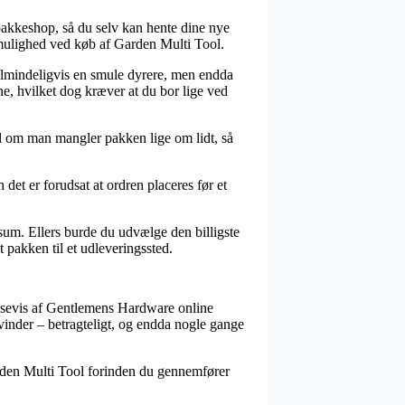
n pakkeshop, så du selv kan hente dine nye
gsmulighed ved køb af Garden Multi Tool.
 almindeligvis en smule dyrere, men endda
ne, hvilket dog kræver at du bor lige ved
al om man mangler pakken lige om lidt, så
et er forudsat at ordren placeres før et
 sum. Ellers burde du udvælge den billigste
 pakken til et udleveringssted.
massevis af Gentlemens Hardware online
kvinder – betragteligt, og endda nogle gange
Garden Multi Tool forinden du gennemfører