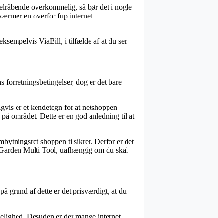
mmelråbende overkommelig, så bør det i nogle
kærmer en overfor fup internet
ksempelvis ViaBill, i tilfælde af at du ser
forretningsbetingelser, dog er det bare
gvis er et kendetegn for at netshoppen
på området. Dette er en god anledning til at
mbytningsret shoppen tilsikrer. Derfor er det
af Garden Multi Tool, uafhængig om du skal
å grund af dette er det prisværdigt, at du
delighed. Desuden er der mange internet