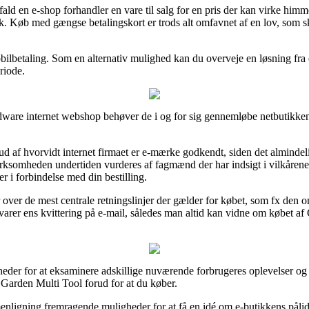
fald en e-shop forhandler en vare til salg for en pris der kan virke hi
ik. Køb med gængse betalingskort er trods alt omfavnet af en lov, som s
obilbetaling. Som en alternativ mulighed kan du overveje en løsning fra e
riode.
re internet webshop behøver de i og for sig gennemløbe netbutikkens 
d af hvorvidt internet firmaet er e-mærke godkendt, siden det almindeli
virksomheden undertiden vurderes af fagmænd der har indsigt i vilkårene 
ger i forbindelse med din bestilling.
 over de mest centrale retningslinjer der gælder for købet, som fx den o
evarer ens kvittering på e-mail, således man altid kan vidne om købet 
eder for at eksaminere adskillige nuværende forbrugeres oplevelser og p
 Garden Multi Tool forud for at du køber.
enligning fremragende muligheder for at få en idé om e-butikkens påli