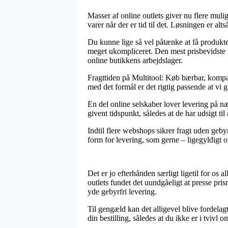
Masser af online outlets giver nu flere mulig
varer når der er tid til det. Løsningen er 
Du kunne lige så vel påtænke at få produkte
meget ukompliceret. Den mest prisbevidste fo
online butikkens arbejdslager.
Fragttiden på Multitool: Køb bærbar, kompak
med det formål er det rigtig passende at vi
En del online selskaber lover levering på n
givent tidspunkt, således at de har udsigt ti
Indtil flere webshops sikrer fragt uden geb
form for levering, som gerne – ligegyldigt o
Det er jo efterhånden særligt ligetil for o
outlets fundet det uundgåeligt at presse pri
yde gebyrfri levering.
Til gengæld kan det alligevel blive fordelag
din bestilling, således at du ikke er i tvivl o