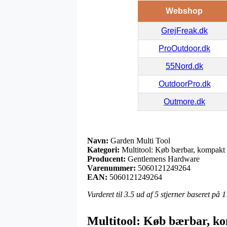
Webshop
GrejFreak.dk
ProOutdoor.dk
55Nord.dk
OutdoorPro.dk
Outmore.dk
Navn:
Garden Multi Tool
Kategori:
Multitool: Køb bærbar, kompakt o
Producent:
Gentlemens Hardware
Varenummer:
5060121249264
EAN:
5060121249264
Vurderet til
3.5
ud af 5 stjerner baseret på
1
Multitool: Køb bærbar, ko