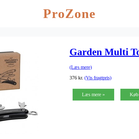
ProZone
Garden Multi T
(Læs mere)
376
kr.
(Vis fragtpris)
Læs mere »
Køb 