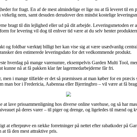
heder for fragt. En af de mest almindelige er lige nu at få leveret til e
altså virkelig nem, samt desuden derudover den mindst kostelige leverin
rne bragt til din lejlighed eller ud på dit arbejde. Leveringsmetoden er
rm for levering vil dog til enhver tid være at du selv henter produkter
t og foldbar værktøj billigt her kan vise sig at være usædvanlig centr
 gransker den estimerede leveringsdato for det vedkommende produkt.
æste hverdag på mange varenumre, eksempelvis Garden Multi Tool, men d
l at kunne nå at få pakken klar før lagermedarbejderne får fri.
yr, men i mange tilfælde er det så præmissen at man køber for en præcis
m man bor i Fredericia, Aabenraa eller Bjerringbro – vil være at få bragt
s alle at lave prissammenligning hos diverse online varehuse, og så har 
sniveauet på deres varer – til piger og drenge, og ligeledes til mænd og 
tigt at efterprøve en række forretninger på nettet efter rabatkoder på 
m at få den mest attraktive pris.