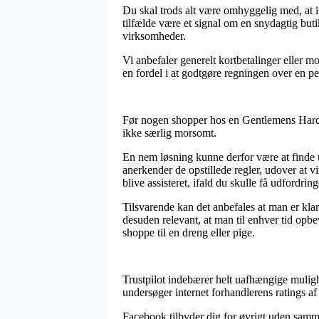
Du skal trods alt være omhyggelig med, at i
tilfælde være et signal om en snydagtig but
virksomheder.
Vi anbefaler generelt kortbetalinger eller m
en fordel i at godtgøre regningen over en pe
Før nogen shopper hos en Gentlemens Hardwa
ikke særlig morsomt.
En nem løsning kunne derfor være at finde u
anerkender de opstillede regler, udover at 
blive assisteret, ifald du skulle få udfordrin
Tilsvarende kan det anbefales at man er klar
desuden relevant, at man til enhver tid opb
shoppe til en dreng eller pige.
Trustpilot indebærer helt uafhængige muligh
undersøger internet forhandlerens ratings af
Facebook tilbyder dig for øvrigt uden samm