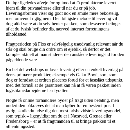
Du bør ligeledes afveje for og imod at få produkterne leveret
hjem til din privatadresse eller til når du er på job.
Leveringsformen viser sig godt nok en smule mere bekostelig,
men omvendt rigtig nem. Den billigste metode til levering vil
dog altid være at du selv henter pakken, som desværre betinges
af at du fysisk befinder dig nærved internet forretningens
tilholdssted.
Fragtperioden på Flos er selvfølgelig usædvanlig relevant når du
står og skal bruge din ordre om et øjeblik, så derfor er det
komplet aktuelt at man studerer den anslåede leveringstid for den
pågældende vare.
En hel del webshops udlover levering efter en enkelt hverdag på
deres primære produkter, eksempelvis Gaku Bowl, sort, som
dog er forudsat at ordren placeres forud for et fastslået tidspunkt,
med det formål at de garanteret kan nå at få varen pakket inden
logistikmedarbejderne har fyraften.
Nogle få online forhandlere byder på fragt uden betaling, men
undertiden påkræves det at man køber for en bestemt pris. I
øvrigt skulle du udse dig den mest prisbevidste leveringsmodel,
som typisk – ligegyldigt om du er i Næstved, Grenaa eller
Fredensborg – er at få fragtmanden til at bringe pakken til et
afhentningssted.