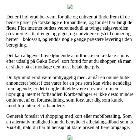
Det er i høj grad bekvemt for alle og enhver at finde frem til de
bedste priser på forskellige e-forhandlere, og for det har langt de
fleste Flos internet outlets været nødt til at tvinge salgsværdien
på varerne – til drenge og piger, og endvidere også til damer og
herrer – kolossalt, og endda nogle gange præstere levering uden
beregning.
Det kan alligevel blive lønnende at udforske en række e-shops
efter udsalg på Gaku Bowl, sort forud for at du shopper, så man
er sikker på at modtage den mest betalelige pris.
Du bør imidlertid være omhyggelig med, at når en online butik
annoncerer bedst i test varer for en pris som kan virke uendeligt
fremragende, er det i nogle tilfælde være en varsel om en
uoprigtig internet forhandler. Kortbetalinger er ikke desto mindre
omfavnet af en foranstaltning, som forsvarer dig som kunde
imod fup internet forhandlere.
Generelt foreslår vi shopping med kort eller mobilbetaling. Som
en alternativ mulighed kan du benytte et afbetalingstilbud som fx
ViaBill, ifald du har til hensigt at klare prisen af flere omgange.