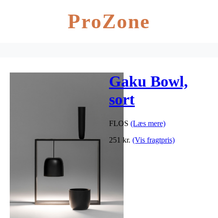
ProZone
Gaku Bowl,
sort
FLOS
(Læs mere)
251
kr.
(Vis fragtpris)