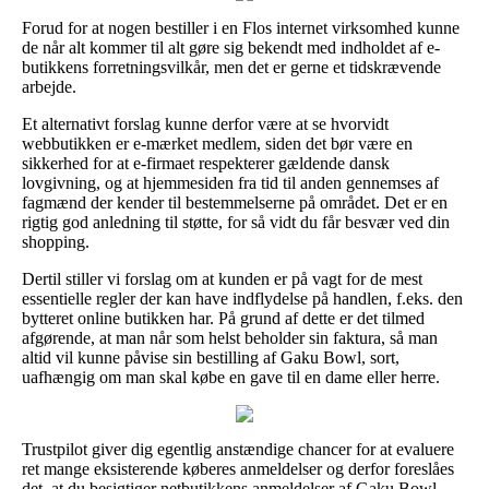
Forud for at nogen bestiller i en Flos internet virksomhed kunne
de når alt kommer til alt gøre sig bekendt med indholdet af e-
butikkens forretningsvilkår, men det er gerne et tidskrævende
arbejde.
Et alternativt forslag kunne derfor være at se hvorvidt
webbutikken er e-mærket medlem, siden det bør være en
sikkerhed for at e-firmaet respekterer gældende dansk
lovgivning, og at hjemmesiden fra tid til anden gennemses af
fagmænd der kender til bestemmelserne på området. Det er en
rigtig god anledning til støtte, for så vidt du får besvær ved din
shopping.
Dertil stiller vi forslag om at kunden er på vagt for de mest
essentielle regler der kan have indflydelse på handlen, f.eks. den
bytteret online butikken har. På grund af dette er det tilmed
afgørende, at man når som helst beholder sin faktura, så man
altid vil kunne påvise sin bestilling af Gaku Bowl, sort,
uafhængig om man skal købe en gave til en dame eller herre.
Trustpilot giver dig egentlig anstændige chancer for at evaluere
ret mange eksisterende køberes anmeldelser og derfor foreslåes
det, at du besigtiger netbutikkens anmeldelser af Gaku Bowl,