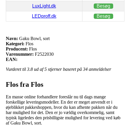
LuxLight.dk
Besøg
LEDproff.dk
Besøg
Navn:
Gaku Bowl, sort
Kategori:
Flos
Producent:
Flos
Varenummer:
F2522030
EAN:
Vurderet til
3.8
ud af 5 stjerner baseret på
34
anmeldelser
Flos fra Flos
En masse online forhandlere foreslår nu til dags mange
forskellige leveringsmodeller. En der er meget anvendt er i
øjeblikket pakkeshoppen, hvor du kan afhente pakken når du
har mulighed for det. Den er jo vældig overkommelig, samt
typisk ligeledes den prisbilligste mulighed for levering ved køb
af Gaku Bowl, sort.