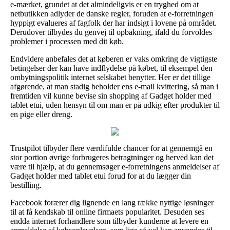
e-mærket, grundet at det almindeligvis er en tryghed om at
netbutikken adlyder de danske regler, foruden at e-forretningen
hyppigt evalueres af fagfolk der har indsigt i lovene på området.
Derudover tilbydes du genvej til opbakning, ifald du forvoldes
problemer i processen med dit køb.
Endvidere anbefales det at køberen er vaks omkring de vigtigste
betingelser der kan have indflydelse på købet, til eksempel den
ombytningspolitik internet selskabet benytter. Her er det tillige
afgørende, at man stadig beholder ens e-mail kvittering, så man i
fremtiden vil kunne bevise sin shopping af Gadget holder med
tablet etui, uden hensyn til om man er på udkig efter produkter til
en pige eller dreng.
Trustpilot tilbyder flere værdifulde chancer for at gennemgå en
stor portion øvrige forbrugeres betragtninger og herved kan det
være til hjælp, at du gennemsøger e-forretningens anmeldelser af
Gadget holder med tablet etui forud for at du lægger din
bestilling.
Facebook forærer dig lignende en lang række nyttige løsninger
til at få kendskab til online firmaets popularitet. Desuden ses
endda internet forhandlere som tilbyder kunderne at levere en