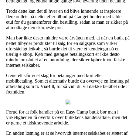
betragteligt, og endda nogle gange love levering uden betaling.
Trods dette kan det til hver en tid blive lønnende at inspicere
flere outlets på nettet efter tilbud på Gadget holder med tablet
etui før du gennemfører din bestilling, sådan at man er sikker på
at modtage den skarpeste pris.
Man bør ikke desto mindre være årvågen med, at når en butik på
nettet tilbyder produkter til salg for en salgspris som virker
uforståeligt letkøbt, så burde det tit være et kendetegn på en
uærlig e-shop. Køb med gængse betalingskort er ikke desto
mindre omsluttet af en anordning, der sikrer køber imod falske
internet selskaber.
Generelt slår vi et slag for betalinger med kort eller
mobilbetaling. Som et alternativ burde du overveje en løsning på
afbetaling som fx ViaBill, for så vidt du vil dække beløbet ude i
fremtiden.
Forud for at folk handler på en Easy Camp butik bør man i
virkeligheden få overblik over butikkens handelsaftale, men det
er gerne et tidskrævende arbejde.
En anden løsning er at se hvorvidt internet selskabet er støttet af