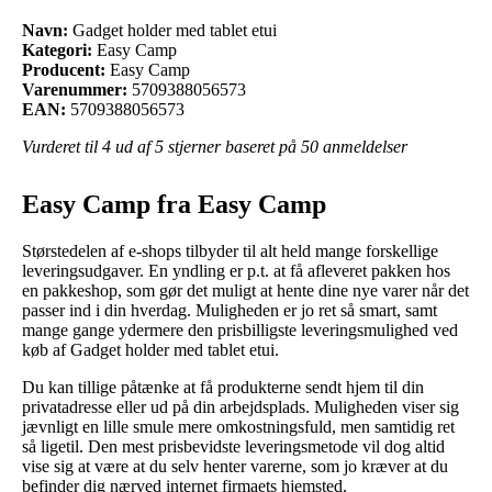
Navn:
Gadget holder med tablet etui
Kategori:
Easy Camp
Producent:
Easy Camp
Varenummer:
5709388056573
EAN:
5709388056573
Vurderet til
4
ud af 5 stjerner baseret på
50
anmeldelser
Easy Camp fra Easy Camp
Størstedelen af e-shops tilbyder til alt held mange forskellige
leveringsudgaver. En yndling er p.t. at få afleveret pakken hos
en pakkeshop, som gør det muligt at hente dine nye varer når det
passer ind i din hverdag. Muligheden er jo ret så smart, samt
mange gange ydermere den prisbilligste leveringsmulighed ved
køb af Gadget holder med tablet etui.
Du kan tillige påtænke at få produkterne sendt hjem til din
privatadresse eller ud på din arbejdsplads. Muligheden viser sig
jævnligt en lille smule mere omkostningsfuld, men samtidig ret
så ligetil. Den mest prisbevidste leveringsmetode vil dog altid
vise sig at være at du selv henter varerne, som jo kræver at du
befinder dig nærved internet firmaets hjemsted.