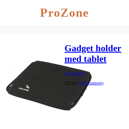
ProZone
Gadget holder
med tablet
etui
(Læs mere)
223
kr.
(Vis fragtpris)