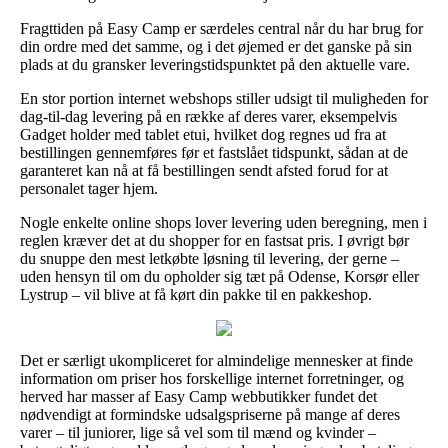
Fragttiden på Easy Camp er særdeles central når du har brug for
din ordre med det samme, og i det øjemed er det ganske på sin
plads at du gransker leveringstidspunktet på den aktuelle vare.
En stor portion internet webshops stiller udsigt til muligheden for
dag-til-dag levering på en række af deres varer, eksempelvis
Gadget holder med tablet etui, hvilket dog regnes ud fra at
bestillingen gennemføres før et fastslået tidspunkt, sådan at de
garanteret kan nå at få bestillingen sendt afsted forud for at
personalet tager hjem.
Nogle enkelte online shops lover levering uden beregning, men i
reglen kræver det at du shopper for en fastsat pris. I øvrigt bør
du snuppe den mest letkøbte løsning til levering, der gerne –
uden hensyn til om du opholder sig tæt på Odense, Korsør eller
Lystrup – vil blive at få kørt din pakke til en pakkeshop.
Det er særligt ukompliceret for almindelige mennesker at finde
information om priser hos forskellige internet forretninger, og
herved har masser af Easy Camp webbutikker fundet det
nødvendigt at formindske udsalgspriserne på mange af deres
varer – til juniorer, lige så vel som til mænd og kvinder –