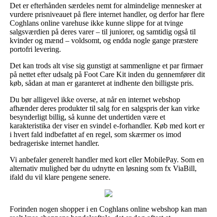
Det er efterhånden særdeles nemt for almindelige mennesker at
vurdere prisniveauet på flere internet handler, og derfor har flere
Coghlans online varehuse ikke kunne slippe for at tvinge
salgsværdien på deres varer – til juniorer, og samtidig også til
kvinder og mænd – voldsomt, og endda nogle gange præstere
portofri levering.
Det kan trods alt vise sig gunstigt at sammenligne et par firmaer
på nettet efter udsalg på Foot Care Kit inden du gennemfører dit
køb, sådan at man er garanteret at indhente den billigste pris.
Du bør alligevel ikke overse, at når en internet webshop
afhænder deres produkter til salg for en salgspris der kan virke
besynderligt billig, så kunne det undertiden være et
karakteristika der viser en svindel e-forhandler. Køb med kort er
i hvert fald indbefattet af en regel, som skærmer os imod
bedrageriske internet handler.
Vi anbefaler generelt handler med kort eller MobilePay. Som en
alternativ mulighed bør du udnytte en løsning som fx ViaBill,
ifald du vil klare pengene senere.
Forinden nogen shopper i en Coghlans online webshop kan man