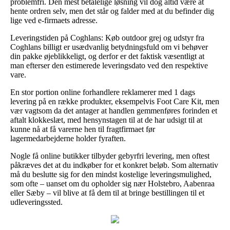
problemfri. Den mest betalelige løsning vil dog altid være at
hente ordren selv, men det står og falder med at du befinder dig
lige ved e-firmaets adresse.
Leveringstiden på Coghlans: Køb outdoor grej og udstyr fra
Coghlans billigt er usædvanlig betydningsfuld om vi behøver
din pakke øjeblikkeligt, og derfor er det faktisk væsentligt at
man efterser den estimerede leveringsdato ved den respektive
vare.
En stor portion online forhandlere reklamerer med 1 dags
levering på en række produkter, eksempelvis Foot Care Kit, men
vær vagtsom da det antager at handlen gemmenføres forinden et
aftalt klokkeslæt, med hensynstagen til at de har udsigt til at
kunne nå at få varerne hen til fragtfirmaet før
lagermedarbejderne holder fyraften.
Nogle få online butikker tilbyder gebyrfri levering, men oftest
påkræves det at du indkøber for et konkret beløb. Som alternativ
må du beslutte sig for den mindst kostelige leveringsmulighed,
som ofte – uanset om du opholder sig nær Holstebro, Aabenraa
eller Sæby – vil blive at få dem til at bringe bestillingen til et
udleveringssted.