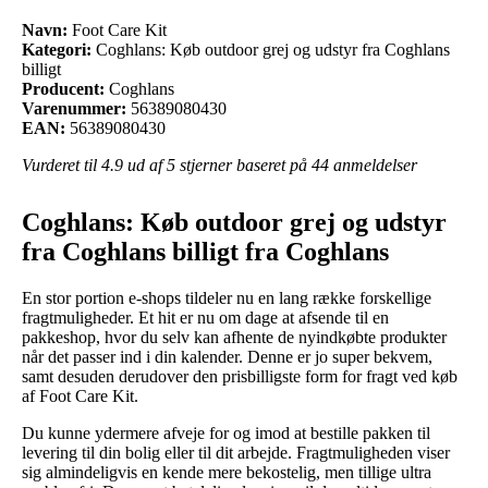
Navn:
Foot Care Kit
Kategori:
Coghlans: Køb outdoor grej og udstyr fra Coghlans
billigt
Producent:
Coghlans
Varenummer:
56389080430
EAN:
56389080430
Vurderet til
4.9
ud af 5 stjerner baseret på
44
anmeldelser
Coghlans: Køb outdoor grej og udstyr
fra Coghlans billigt fra Coghlans
En stor portion e-shops tildeler nu en lang række forskellige
fragtmuligheder. Et hit er nu om dage at afsende til en
pakkeshop, hvor du selv kan afhente de nyindkøbte produkter
når det passer ind i din kalender. Denne er jo super bekvem,
samt desuden derudover den prisbilligste form for fragt ved køb
af Foot Care Kit.
Du kunne ydermere afveje for og imod at bestille pakken til
levering til din bolig eller til dit arbejde. Fragtmuligheden viser
sig almindeligvis en kende mere bekostelig, men tillige ultra