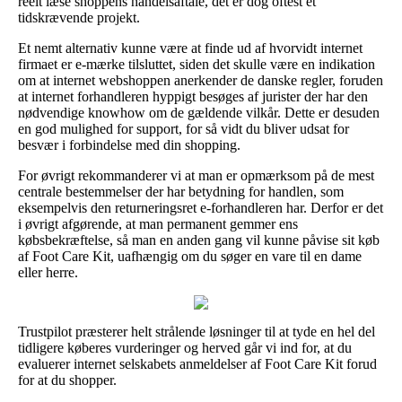
reelt læse shoppens handelsaftale, det er dog oftest et
tidskrævende projekt.
Et nemt alternativ kunne være at finde ud af hvorvidt internet
firmaet er e-mærke tilsluttet, siden det skulle være en indikation
om at internet webshoppen anerkender de danske regler, foruden
at internet forhandleren hyppigt besøges af jurister der har den
nødvendige knowhow om de gældende vilkår. Dette er desuden
en god mulighed for support, for så vidt du bliver udsat for
besvær i forbindelse med din shopping.
For øvrigt rekommanderer vi at man er opmærksom på de mest
centrale bestemmelser der har betydning for handlen, som
eksempelvis den returneringsret e-forhandleren har. Derfor er det
i øvrigt afgørende, at man permanent gemmer ens
købsbekræftelse, så man en anden gang vil kunne påvise sit køb
af Foot Care Kit, uafhængig om du søger en vare til en dame
eller herre.
Trustpilot præsterer helt strålende løsninger til at tyde en hel del
tidligere køberes vurderinger og herved går vi ind for, at du
evaluerer internet selskabets anmeldelser af Foot Care Kit forud
for at du shopper.