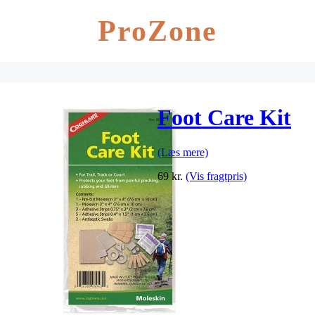
ProZone
Foot Care Kit
(Læs mere)
69
kr.
(Vis fragtpris)