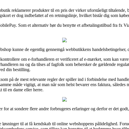
utik reklamerer produkter til en pris der virker uforståeligt tiltalende,
ort er dog indbefattet af en retningslinje, hvilket bistår dig som købe
obilePay. Som et alternativ bør du benytte et afbetalingstilbud fra fx Vi
ebshop kunne de egentlig gennemgå webbutikkens handelsbetingelser, det
kontrollere om e-forhandleren er verificeret af e-mærket, som kan være
orhandleren nu og da tilses af fagfolk som behersker de gældende regulati
ed din bestilling.
om på de mest relevante regler der spiller ind i forbindelse med handl
på samme måde vigtigt, at man når som helst bevarer ens faktura, sålede
 til en dame eller herre.
r for at sondere flere andre forbrugeres erfaringer og derfor er det go
 løsninger til at få kendskab til online webshoppens pålidelighed. For
virksomhedens service, som tillige kan benyttes til at bedømme hvor tilf