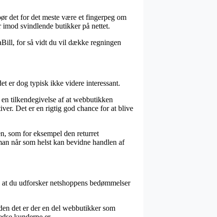
 bør det for det meste være et fingerpeg om
r imod svindlende butikker på nettet.
aBill, for så vidt du vil dække regningen
 er dog typisk ikke videre interessant.
 en tilkendegivelse af at webbutikken
ver. Det er en rigtig god chance for at blive
en, som for eksempel den returret
s man når som helst kan bevidne handlen af
dt, at du udforsker netshoppens bedømmelser
uden det er der en del webbutikker som
redse kunderne er.