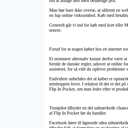
om at antage den mest betalelige pris.
Man bør bare ikke overse, at såfremt en webb
en fup online virksomhed. Køb med betalingsk
Generelt går vi ind for køb med kort eller M
senere.
Forud for at nogen køber hos en internet w
Et nemmere alternativ kunne derfor være at 
forstår de danske regler, udover at online f
assisteret, for så vidt du oplever problemer v
Endvidere anbefales det at køber er opmærks
netshoppen lover. I relation til det er det 
Flip In Pocket, om man leder efter et produkt
Trustpilot tilbyder en del udmærkede chance
af Flip In Pocket før du handler.
Facebook fører til lignende ultra udmærkede
tilbyder folk at formulere en evaluering af 