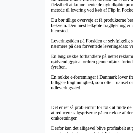
fleksibelt at kunne hente de nyindkøbte pro
metode til levering ved køb af Flip In Pocke
Du bør tillige overveje at få produkterne br
bekvem. Den mest letkøbte fragtløsning er ud
hjemsted.
Leveringstiden på Forsiden er selvfølgelig sær
nærmere på den forventede leveringsdato ve
En lang række forhandlere på nettet reklam
nødvendiggør at ordren gennemføres forinden
fyraften.
En række e-forretninger i Danmark lover f
billigste fragtmulighed, som ofte – uanset om
udleveringssted.
Det er ret så problemfrit for folk at finde d
at reducere salgspriserne på en række af de
omkostninger.
Derfor kan det alligevel blive profitabelt at