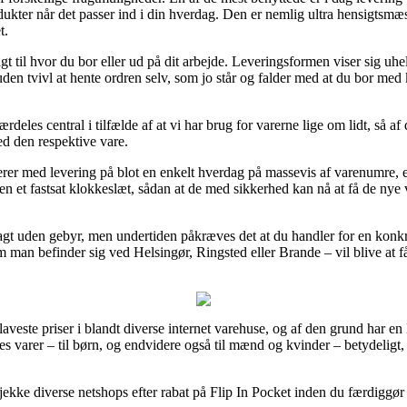
dukter når det passer ind i din hverdag. Den er nemlig ultra hensigtsmæs
t.
agt til hvor du bor eller ud på dit arbejde. Leveringsformen viser sig u
en tvivl at hente ordren selv, som jo står og falder med at du bor med ko
deles central i tilfælde af at vi har brug for varerne lige om lidt, så af
d den respektive vare.
erer med levering på blot en enkelt hverdag på massevis af varenumre, 
 et fastsat klokkeslæt, sådan at de med sikkerhed kan nå at få de nye v
ragt uden gebyr, men undertiden påkræves det at du handler for en ko
 man befinder sig ved Helsingør, Ringsted eller Brande – vil blive at få f
e laveste priser i blandt diverse internet varehuse, og af den grund har 
res varer – til børn, og endvidere også til mænd og kvinder – betydeligt
 tjekke diverse netshops efter rabat på Flip In Pocket inden du færdiggør