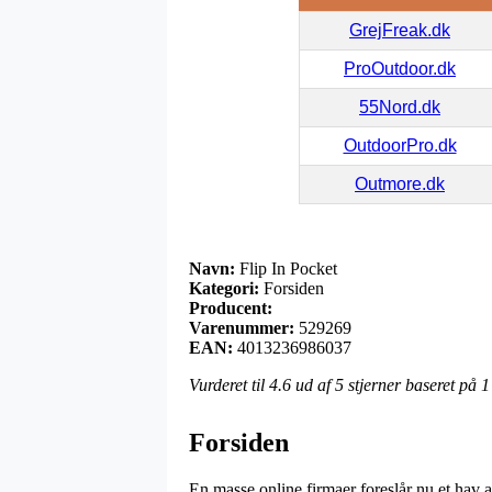
GrejFreak.dk
ProOutdoor.dk
55Nord.dk
OutdoorPro.dk
Outmore.dk
Navn:
Flip In Pocket
Kategori:
Forsiden
Producent:
Varenummer:
529269
EAN:
4013236986037
Vurderet til
4.6
ud af 5 stjerner baseret på
1
Forsiden
En masse online firmaer foreslår nu et hav a