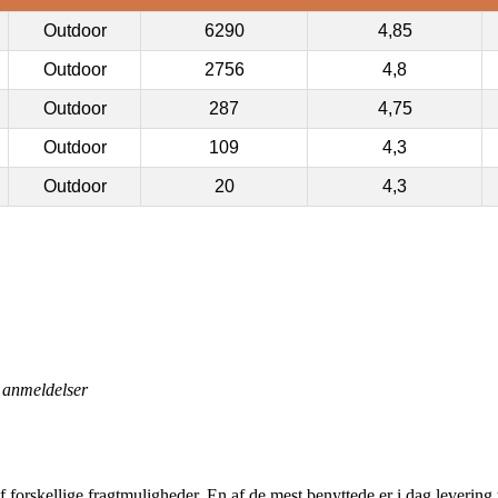
Outdoor
6290
4,85
Outdoor
2756
4,8
Outdoor
287
4,75
Outdoor
109
4,3
Outdoor
20
4,3
anmeldelser
f forskellige fragtmuligheder. En af de mest benyttede er i dag levering