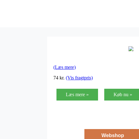
(Læs mere)
74
kr.
(Vis fragtpris)
Læs mere »
Køb nu »
Webshop