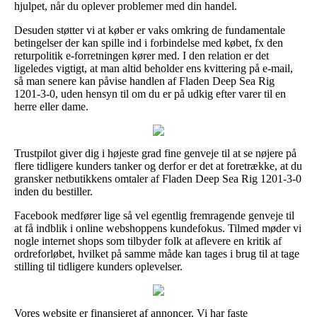
hjulpet, når du oplever problemer med din handel.
Desuden støtter vi at køber er vaks omkring de fundamentale
betingelser der kan spille ind i forbindelse med købet, fx den
returpolitik e-forretningen kører med. I den relation er det
ligeledes vigtigt, at man altid beholder ens kvittering på e-mail,
så man senere kan påvise handlen af Fladen Deep Sea Rig
1201-3-0, uden hensyn til om du er på udkig efter varer til en
herre eller dame.
Trustpilot giver dig i højeste grad fine genveje til at se nøjere på
flere tidligere kunders tanker og derfor er det at foretrække, at du
gransker netbutikkens omtaler af Fladen Deep Sea Rig 1201-3-0
inden du bestiller.
Facebook medfører lige så vel egentlig fremragende genveje til
at få indblik i online webshoppens kundefokus. Tilmed møder vi
nogle internet shops som tilbyder folk at aflevere en kritik af
ordreforløbet, hvilket på samme måde kan tages i brug til at tage
stilling til tidligere kunders oplevelser.
Vores website er finansieret af annoncer. Vi har faste