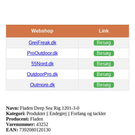
Webshop
Link
GrejFreak.dk
Besøg
ProOutdoor.dk
Besøg
55Nord.dk
Besøg
OutdoorPro.dk
Besøg
Outmore.dk
Besøg
Navn:
Fladen Deep Sea Rig 1201-3-0
Kategori:
Produkter || Endegrej || Forfang og tackler
Producent:
Fladen
Varenummer:
43252
EAN:
7392080120130