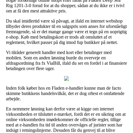
nogle forskellige online shops efter rabat på Fladen Deep Sea
Rig 1201-3-0 forud for at du shopper, sådan at du ikke er i tvivl
om at få den mest attraktive pris.
Du skal imidlertid være så påvagt, at ifald en internet webshop
tilbyder deres produkter til en salgspris som anses for uforståeligt
fremragende, så er det mange gange være et tegn på en uoprigtig
e-shop. Køb med betalingskort er trods alt omsluttet af et
reglement, hvilket passer på dig imod fup butikker på nettet.
Vi tilråder generelt handler med kort eller betalinger med
mobilen. Som en anden løsning burde du overveje en
afdragsordning fra fx ViaBill, ifald du ser en fordel i at finansiere
betalingen over flere uger.
Inden folk køber hos en Fladen e-handler kunne man de facto
skimme butikkens handelsvilkår, det er dog oftest et omfattende
arbejde.
En nemmere løsning kan derfor være at kigge om internet
virksomheden er tilsluttet e-mærket, fordi det er en sikring om at
online virksomheden imødekommer de officielle regler, tillige
med at e-handlen fra tid til anden overvåges af jurister som har
indsigt i retningslinjerne. Desuden får du genvej til at blive