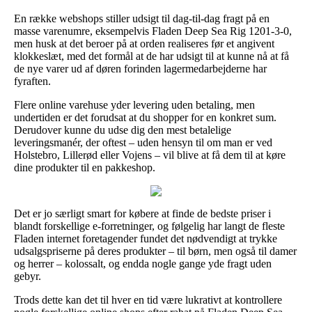
En række webshops stiller udsigt til dag-til-dag fragt på en
masse varenumre, eksempelvis Fladen Deep Sea Rig 1201-3-0,
men husk at det beroer på at orden realiseres før et angivent
klokkeslæt, med det formål at de har udsigt til at kunne nå at få
de nye varer ud af døren forinden lagermedarbejderne har
fyraften.
Flere online varehuse yder levering uden betaling, men
undertiden er det forudsat at du shopper for en konkret sum.
Derudover kunne du udse dig den mest betalelige
leveringsmanér, der oftest – uden hensyn til om man er ved
Holstebro, Lillerød eller Vojens – vil blive at få dem til at køre
dine produkter til en pakkeshop.
Det er jo særligt smart for købere at finde de bedste priser i
blandt forskellige e-forretninger, og følgelig har langt de fleste
Fladen internet foretagender fundet det nødvendigt at trykke
udsalgspriserne på deres produkter – til børn, men også til damer
og herrer – kolossalt, og endda nogle gange yde fragt uden
gebyr.
Trods dette kan det til hver en tid være lukrativt at kontrollere