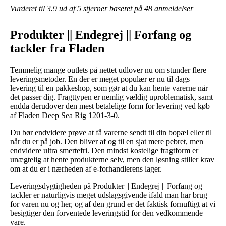
Vurderet til
3.9
ud af 5 stjerner baseret på
48
anmeldelser
Produkter || Endegrej || Forfang og
tackler fra Fladen
Temmelig mange outlets på nettet udlover nu om stunder flere
leveringsmetoder. En der er meget populær er nu til dags
levering til en pakkeshop, som gør at du kan hente varerne når
det passer dig. Fragttypen er nemlig vældig uproblematisk, samt
endda derudover den mest betalelige form for levering ved køb
af Fladen Deep Sea Rig 1201-3-0.
Du bør endvidere prøve at få varerne sendt til din bopæl eller til
når du er på job. Den bliver af og til en sjat mere pebret, men
endvidere ultra smertefri. Den mindst kostelige fragtform er
unægtelig at hente produkterne selv, men den løsning stiller krav
om at du er i nærheden af e-forhandlerens lager.
Leveringsdygtigheden på Produkter || Endegrej || Forfang og
tackler er naturligvis meget udslagsgivende ifald man har brug
for varen nu og her, og af den grund er det faktisk fornuftigt at vi
besigtiger den forventede leveringstid for den vedkommende
vare.