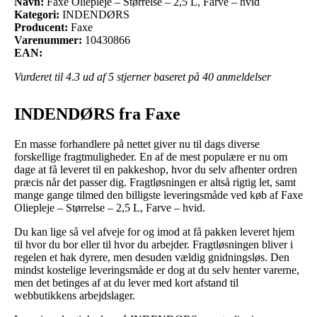
Navn:
Faxe Oliepleje – Størrelse – 2,5 L, Farve – hvid
Kategori:
INDENDØRS
Producent:
Faxe
Varenummer:
10430866
EAN:
Vurderet til
4.3
ud af 5 stjerner baseret på
40
anmeldelser
INDENDØRS fra Faxe
En masse forhandlere på nettet giver nu til dags diverse
forskellige fragtmuligheder. En af de mest populære er nu om
dage at få leveret til en pakkeshop, hvor du selv afhenter ordren
præcis når det passer dig. Fragtløsningen er altså rigtig let, samt
mange gange tilmed den billigste leveringsmåde ved køb af Faxe
Oliepleje – Størrelse – 2,5 L, Farve – hvid.
Du kan lige så vel afveje for og imod at få pakken leveret hjem
til hvor du bor eller til hvor du arbejder. Fragtløsningen bliver i
regelen et hak dyrere, men desuden vældig gnidningsløs. Den
mindst kostelige leveringsmåde er dog at du selv henter varerne,
men det betinges af at du lever med kort afstand til
webbutikkens arbejdslager.