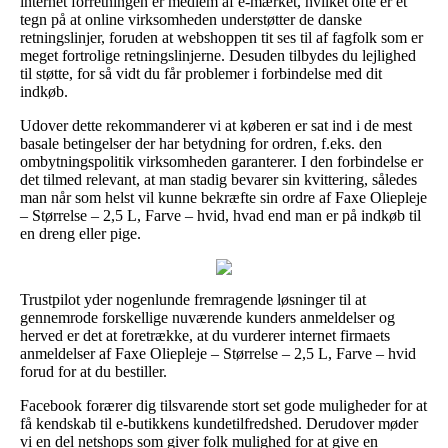
internet forretningen er medlem af e-mærket, hvilket ofte er et
tegn på at online virksomheden understøtter de danske
retningslinjer, foruden at webshoppen tit ses til af fagfolk som er
meget fortrolige retningslinjerne. Desuden tilbydes du lejlighed
til støtte, for så vidt du får problemer i forbindelse med dit
indkøb.
Udover dette rekommanderer vi at køberen er sat ind i de mest
basale betingelser der har betydning for ordren, f.eks. den
ombytningspolitik virksomheden garanterer. I den forbindelse er
det tilmed relevant, at man stadig bevarer sin kvittering, således
man når som helst vil kunne bekræfte sin ordre af Faxe Oliepleje
– Størrelse – 2,5 L, Farve – hvid, hvad end man er på indkøb til
en dreng eller pige.
Trustpilot yder nogenlunde fremragende løsninger til at
gennemrode forskellige nuværende kunders anmeldelser og
herved er det at foretrække, at du vurderer internet firmaets
anmeldelser af Faxe Oliepleje – Størrelse – 2,5 L, Farve – hvid
forud for at du bestiller.
Facebook forærer dig tilsvarende stort set gode muligheder for at
få kendskab til e-butikkens kundetilfredshed. Derudover møder
vi en del netshops som giver folk mulighed for at give en