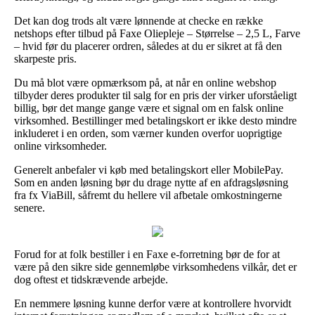
Det kan dog trods alt være lønnende at checke en række
netshops efter tilbud på Faxe Oliepleje – Størrelse – 2,5 L, Farve
– hvid før du placerer ordren, således at du er sikret at få den
skarpeste pris.
Du må blot være opmærksom på, at når en online webshop
tilbyder deres produkter til salg for en pris der virker uforståeligt
billig, bør det mange gange være et signal om en falsk online
virksomhed. Bestillinger med betalingskort er ikke desto mindre
inkluderet i en orden, som værner kunden overfor uoprigtige
online virksomheder.
Generelt anbefaler vi køb med betalingskort eller MobilePay.
Som en anden løsning bør du drage nytte af en afdragsløsning
fra fx ViaBill, såfremt du hellere vil afbetale omkostningerne
senere.
Forud for at folk bestiller i en Faxe e-forretning bør de for at
være på den sikre side gennemløbe virksomhedens vilkår, det er
dog oftest et tidskrævende arbejde.
En nemmere løsning kunne derfor være at kontrollere hvorvidt