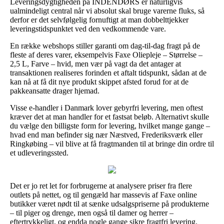
Leveringsdygtigheden på INDENDØRS er naturligvis
ualmindeligt central når vi absolut skal bruge varerne fluks, så
derfor er det selvfølgelig fornuftigt at man dobbelttjekker
leveringstidspunktet ved den vedkommende vare.
En række webshops stiller garanti om dag-til-dag fragt på de
fleste af deres varer, eksempelvis Faxe Oliepleje – Størrelse –
2,5 L, Farve – hvid, men vær på vagt da det antager at
transaktionen realiseres forinden et aftalt tidspunkt, sådan at de
kan nå at få dit nye produkt skippet afsted forud for at de
pakkeansatte drager hjemad.
Visse e-handler i Danmark lover gebyrfri levering, men oftest
kræver det at man handler for et fastsat beløb. Alternativt skulle
du vælge den billigste form for levering, hvilket mange gange –
hvad end man befinder sig nær Næstved, Frederiksværk eller
Ringkøbing – vil blive at få fragtmanden til at bringe din ordre til
et udleveringssted.
Det er jo ret let for forbrugerne at analysere priser fra flere
outlets på nettet, og til gengæld har massevis af Faxe online
butikker været nødt til at sænke udsalgspriserne på produkterne
– til piger og drenge, men også til damer og herrer –
eftertrykkeligt, og endda nogle gange sikre fragtfri levering.