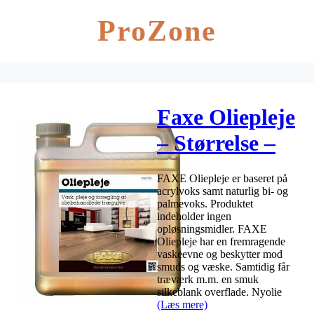
ProZone
Faxe Oliepleje
– Størrelse –
2,5 L, Farve –
FAXE Oliepleje er baseret på
hvid
acrylvoks samt naturlig bi- og
palmevoks. Produktet
indeholder ingen
opløsningsmidler. FAXE
Oliepleje har en fremragende
vaskeevne og beskytter mod
smuds og væske. Samtidig får
træværk m.m. en smuk
silkeblank overflade. Nyolie
(Læs mere)