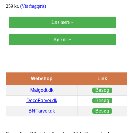
259
kr.
(Vis fragtpris)
Læs mere »
Køb nu »
Webshop
Link
Malgodt.dk
Besøg
DecoFarver.dk
Besøg
BNFarver.dk
Besøg