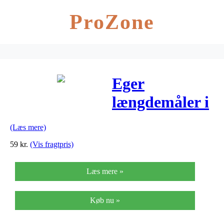
ProZone
Eger
længdemåler i
ædelstål –
(Læs mere)
XLC
59
kr.
(Vis fragtpris)
Læs mere »
Køb nu »