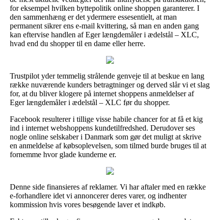
for eksempel hvilken byttepolitik online shoppen garanterer. I
den sammenhæng er det ydermere essesentielt, at man
permanent sikrer ens e-mail kvittering, så man en anden gang
kan eftervise handlen af Eger længdemåler i ædelstål – XLC,
hvad end du shopper til en dame eller herre.
Trustpilot yder temmelig strålende genveje til at beskue en lang
række nuværende kunders betragtninger og derved slår vi et slag
for, at du bliver klogere på internet shoppens anmeldelser af
Eger længdemåler i ædelstål – XLC før du shopper.
Facebook resulterer i tillige visse habile chancer for at få et kig
ind i internet webshoppens kundetilfredshed. Derudover ses
nogle online selskaber i Danmark som gør det muligt at skrive
en anmeldelse af købsoplevelsen, som tilmed burde bruges til at
fornemme hvor glade kunderne er.
Denne side finansieres af reklamer. Vi har aftaler med en række
e-forhandlere idet vi annoncerer deres varer, og indhenter
kommission hvis vores besøgende laver et indkøb.