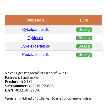
Webshop
Link
Cykelpartner.dk
Besøg
Cykler.dk
Besøg
Cykelexperten.dk
Besøg
Pedalatleten.dk
Besøg
Navn:
Eger længdemåler i ædelstål – XLC
Kategori:
Hjulværktøj
Producent:
XLC
Varenummer:
4032191729596
EAN:
4032191729596
Vurderet til
4.8
ud af 5 stjerner baseret på
37
anmeldelser