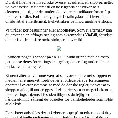
Du skal lige meget hvad ikke overse, at såfremt en shop på nettet
udlover bedst i test varer til en udsalgspris der virker helt
ekstremt gunstig, er det undertiden være en indikator for en fup
internet handler. Køb med gængse betalingskort er i hvert fald
omsluttet af et reglement, hvilket sikrer os imod uærlige e-shops.
Vi tilråder kortbestillinger eller MobilePay. Som et alternativ kan
du anvende en afdragsløsning som eksempelvis ViaBill, forudsat
du har i sinde at klare omkostningerne over tid.
Forinden nogen shopper på en XLC butik kunne man de facto
gennemse deres forretningsbetingelser, det er dog undertiden et
tidskrævende arbejde.
Et nemt alternativ kunne være at se hvorvidt internet shoppen er
medlem af e-mærket, fordi det er et billede på at e-forretningen
opererer i overensstemmelse med de danske regler, udover at e-
shoppen af og til undersøges af eksperter som er meget bekendte
med retningslinjerne. Desuden tilbydes du lejlighed til en
håndsrækning, såfremt du udsættes for vanskeligheder som følge
af dit køb.
Derudover anbefales det at køber er oppe på mærkerne omkring
de mest aktuelle vedtægter der har indflydelse på transaktionen,