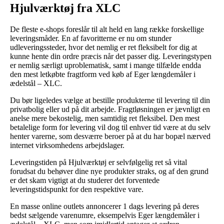
Hjulværktøj fra XLC
De fleste e-shops foreslår til alt held en lang række forskellige
leveringsmåder. En af favoritterne er nu om stunder
udleveringssteder, hvor det nemlig er ret fleksibelt for dig at
kunne hente din ordre præcis når det passer dig. Leveringstypen
er nemlig særligt uproblematisk, samt i mange tilfælde endda
den mest letkøbte fragtform ved køb af Eger længdemåler i
ædelstål – XLC.
Du bør ligeledes vælge at bestille produkterne til levering til din
privatbolig eller ud på dit arbejde. Fragtløsningen er jævnligt en
anelse mere bekostelig, men samtidig ret fleksibel. Den mest
betalelige form for levering vil dog til enhver tid være at du selv
henter varerne, som desværre beroer på at du har bopæl nærved
internet virksomhedens arbejdslager.
Leveringstiden på Hjulværktøj er selvfølgelig ret så vital
forudsat du behøver dine nye produkter straks, og af den grund
er det skam vigtigt at du studerer det forventede
leveringstidspunkt for den respektive vare.
En masse online outlets annoncerer 1 dags levering på deres
bedst sælgende varenumre, eksempelvis Eger længdemåler i