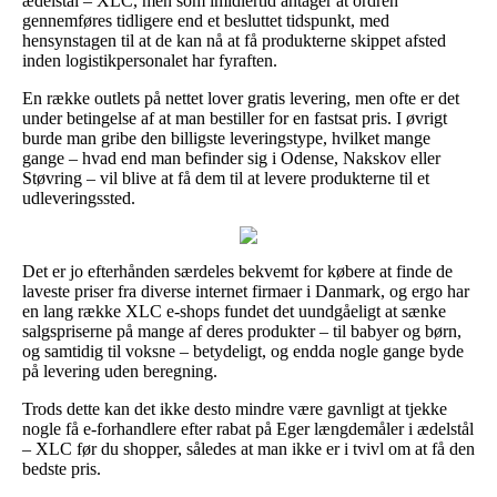
ædelstål – XLC, men som imidlertid antager at ordren
gennemføres tidligere end et besluttet tidspunkt, med
hensynstagen til at de kan nå at få produkterne skippet afsted
inden logistikpersonalet har fyraften.
En række outlets på nettet lover gratis levering, men ofte er det
under betingelse af at man bestiller for en fastsat pris. I øvrigt
burde man gribe den billigste leveringstype, hvilket mange
gange – hvad end man befinder sig i Odense, Nakskov eller
Støvring – vil blive at få dem til at levere produkterne til et
udleveringssted.
Det er jo efterhånden særdeles bekvemt for købere at finde de
laveste priser fra diverse internet firmaer i Danmark, og ergo har
en lang række XLC e-shops fundet det uundgåeligt at sænke
salgspriserne på mange af deres produkter – til babyer og børn,
og samtidig til voksne – betydeligt, og endda nogle gange byde
på levering uden beregning.
Trods dette kan det ikke desto mindre være gavnligt at tjekke
nogle få e-forhandlere efter rabat på Eger længdemåler i ædelstål
– XLC før du shopper, således at man ikke er i tvivl om at få den
bedste pris.