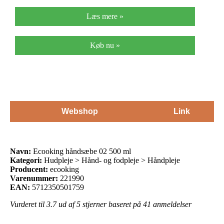
Læs mere »
Køb nu »
Webshop
Link
Navn:
Ecooking håndsæbe 02 500 ml
Kategori:
Hudpleje > Hånd- og fodpleje > Håndpleje
Producent:
ecooking
Varenummer:
221990
EAN:
5712350501759
Vurderet til
3.7
ud af 5 stjerner baseret på
41
anmeldelser