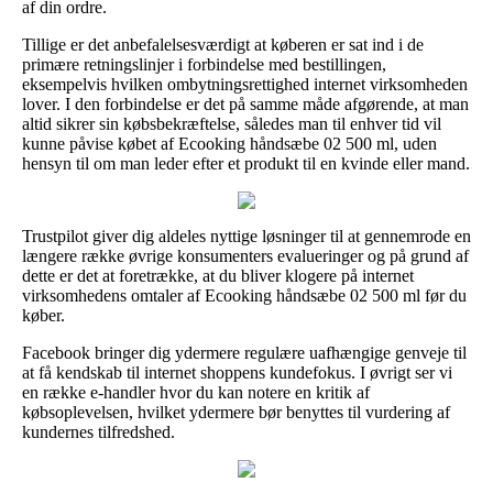
af din ordre.
Tillige er det anbefalelsesværdigt at køberen er sat ind i de
primære retningslinjer i forbindelse med bestillingen,
eksempelvis hvilken ombytningsrettighed internet virksomheden
lover. I den forbindelse er det på samme måde afgørende, at man
altid sikrer sin købsbekræftelse, således man til enhver tid vil
kunne påvise købet af Ecooking håndsæbe 02 500 ml, uden
hensyn til om man leder efter et produkt til en kvinde eller mand.
Trustpilot giver dig aldeles nyttige løsninger til at gennemrode en
længere række øvrige konsumenters evalueringer og på grund af
dette er det at foretrække, at du bliver klogere på internet
virksomhedens omtaler af Ecooking håndsæbe 02 500 ml før du
køber.
Facebook bringer dig ydermere regulære uafhængige genveje til
at få kendskab til internet shoppens kundefokus. I øvrigt ser vi
en række e-handler hvor du kan notere en kritik af
købsoplevelsen, hvilket ydermere bør benyttes til vurdering af
kundernes tilfredshed.