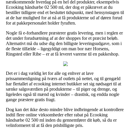
næstkommende hverdag på en hel del produkter, eksempelvis
Ecooking håndsæbe 02 500 ml, der dog er påkrævet at du
bestiller tidligere end et besluttet tidspunkt, med hensynstagen til
at de har mulighed for at nå at få produkterne ud af døren forud
for at pakkepersonalet holder fyraften.
Nogle få e-forhandlere præsterer gratis levering, men i reglen er
det under forudsætning af at der shoppes for et præcist beløb.
Alternativt må du udse dig den billigste leveringsudgave, som i
de fleste tilfælde – ligegyldigt om man bor nær Horsens,
Ringsted eller Ribe – er at få leveret varerne til en pakkeshop.
Det er i dag vældig let for alle og enhver at lave
prissammenligning på tværs af outlets på nettet, og til gengæld
har flertallet af ecooking internet butikker set sig nødsaget til at
sænke salgsværdien på produkterne – til piger og drenge, og
ligeledes også til mænd og kvinder – drastisk, og endda nogle
gange præstere gratis fragt.
Dog kan det ikke desto mindre blive indbringende at kontrollere
indtil flere online virksomheder efter rabat på Ecooking
håndsæbe 02 500 ml inden du gennemfører dit køb, så du er
velinformeret til at få den prisbilligste pris.