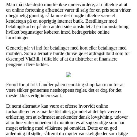
Man må ikke desto mindre ikke undervurdere, at i tilfælde af at
en online forretning afhænder varer til salg for en pris som virker
ubegribelig gunstig, så kunne det i nogle tilfælde være et
kendetegn på en uoprigtig internet butik. Bestillinger med
betalingskort er på den anden side omsluttet af en foranstaltning,
hvilket begunstiger køberen imod bedrageriske online
forretninger.
Generelt går vi ind for betalinger med kort eller betalinger med
mobilen. Som alternativ burde du vælge et afdragstilbud som for
eksempel ViaBill, i tilfælde af at du tilstræber at finansiere
pengene i flere bidder.
Forud for at folk handler på en ecooking shop kan man for at
være sikker gennemse netshoppens regler, det er dog for det
meste ikke særlig interessant.
Et nemt alternativ kan være at efterse hvorvidt online
forhandleren er e-mærke tilsluttet, grundet at det bør være en
erklæring om at e-firmaet anerkender dansk lovgivning, udover
at online virksomheden tit monitoreres af sagkyndige som har
meget erfaring med vilkårene på området. Dette er en god
anledning til støtte, såfremt du møder vanskeligheder som følge