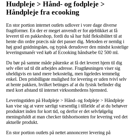
Hudpleje > Hånd- og fodpleje >
Håndpleje fra ecooking
En stor portion internet outlets udlover i vore dage diverse
fragtformer. En der er meget anvendt er for øjeblikket at få
leveret til en pakkeshop, fordi du så har fuld fleksibilitet til at
hente din ordre præcis når det passer dig. Metoden er nemlig i
høj grad gnidningsløs, og typisk derudover den mindst kostelige
leveringsmanér ved køb af Ecooking håndsæbe 02 500 ml.
Du bør på samme måde påtænke at få det leveret hjem til dig
selv eller ud til dit arbejdes adresse. Fragtløsningen viser sig
uheldigvis en tand mere bekostelig, men ligeledes temmelig
enkel. Den prisbilligste mulighed for levering er uden tvivl selv
at hente pakken, hvilket betinges af at du fysisk befinder dig
med kort afstand til internet virksomhedens hjemsted.
Leveringstiden på Hudpleje > Hånd- og fodpleje > Håndpleje
kan vise sig at være særligt væsentlig i tilfælde af at du behøver
produktet inden for kort tid, og derfor er det selvfølgelig
meningsfuldt at man checker tidshorisonten for levering ved det
aktuelle produkt.
En stor portion outlets på nettet annoncerer levering på