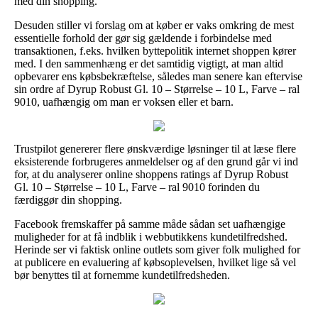
med din shopping.
Desuden stiller vi forslag om at køber er vaks omkring de mest
essentielle forhold der gør sig gældende i forbindelse med
transaktionen, f.eks. hvilken byttepolitik internet shoppen kører
med. I den sammenhæng er det samtidig vigtigt, at man altid
opbevarer ens købsbekræftelse, således man senere kan eftervise
sin ordre af Dyrup Robust Gl. 10 – Størrelse – 10 L, Farve – ral
9010, uafhængig om man er voksen eller et barn.
Trustpilot genererer flere ønskværdige løsninger til at læse flere
eksisterende forbrugeres anmeldelser og af den grund går vi ind
for, at du analyserer online shoppens ratings af Dyrup Robust
Gl. 10 – Størrelse – 10 L, Farve – ral 9010 forinden du
færdiggør din shopping.
Facebook fremskaffer på samme måde sådan set uafhængige
muligheder for at få indblik i webbutikkens kundetilfredshed.
Herinde ser vi faktisk online outlets som giver folk mulighed for
at publicere en evaluering af købsoplevelsen, hvilket lige så vel
bør benyttes til at fornemme kundetilfredsheden.