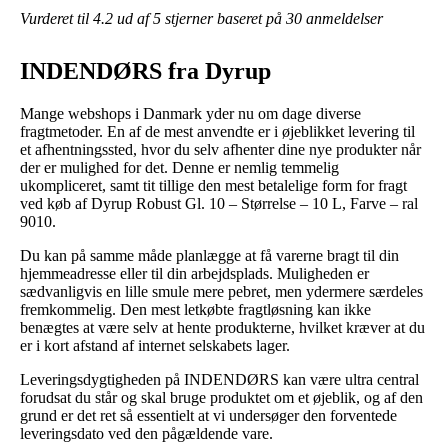
Vurderet til
4.2
ud af 5 stjerner baseret på
30
anmeldelser
INDENDØRS fra Dyrup
Mange webshops i Danmark yder nu om dage diverse
fragtmetoder. En af de mest anvendte er i øjeblikket levering til
et afhentningssted, hvor du selv afhenter dine nye produkter når
der er mulighed for det. Denne er nemlig temmelig
ukompliceret, samt tit tillige den mest betalelige form for fragt
ved køb af Dyrup Robust Gl. 10 – Størrelse – 10 L, Farve – ral
9010.
Du kan på samme måde planlægge at få varerne bragt til din
hjemmeadresse eller til din arbejdsplads. Muligheden er
sædvanligvis en lille smule mere pebret, men ydermere særdeles
fremkommelig. Den mest letkøbte fragtløsning kan ikke
benægtes at være selv at hente produkterne, hvilket kræver at du
er i kort afstand af internet selskabets lager.
Leveringsdygtigheden på INDENDØRS kan være ultra central
forudsat du står og skal bruge produktet om et øjeblik, og af den
grund er det ret så essentielt at vi undersøger den forventede
leveringsdato ved den pågældende vare.