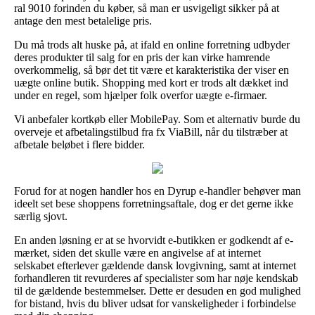
ral 9010 forinden du køber, så man er usvigeligt sikker på at
antage den mest betalelige pris.
Du må trods alt huske på, at ifald en online forretning udbyder
deres produkter til salg for en pris der kan virke hamrende
overkommelig, så bør det tit være et karakteristika der viser en
uægte online butik. Shopping med kort er trods alt dækket ind
under en regel, som hjælper folk overfor uægte e-firmaer.
Vi anbefaler kortkøb eller MobilePay. Som et alternativ burde du
overveje et afbetalingstilbud fra fx ViaBill, når du tilstræber at
afbetale beløbet i flere bidder.
Forud for at nogen handler hos en Dyrup e-handler behøver man
ideelt set bese shoppens forretningsaftale, dog er det gerne ikke
særlig sjovt.
En anden løsning er at se hvorvidt e-butikken er godkendt af e-
mærket, siden det skulle være en angivelse af at internet
selskabet efterlever gældende dansk lovgivning, samt at internet
forhandleren tit revurderes af specialister som har nøje kendskab
til de gældende bestemmelser. Dette er desuden en god mulighed
for bistand, hvis du bliver udsat for vanskeligheder i forbindelse