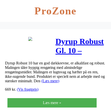
ProZone
Dyrup Robust
Gl. 10 –
Størrelse – 10
Dyrup Robust 10 har en god dækkeevne, er alkalifast og robust.
L, Farve – ral
Malingen tåler hyppig rengøring med almindelige
rengøringsmidler. Malingen er lugtsvag og hæfter på en ren,
9010
ikke-sugende bund. Produktet er specielt nem at arbejde med og
stænker minimalt. Den
(Læs mere)
669
kr.
(Vis fragtpris)
Læs mere »