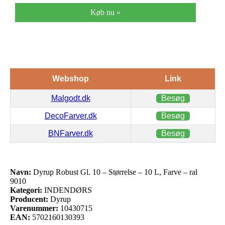
Køb nu »
Webshop
Link
Malgodt.dk
Besøg
DecoFarver.dk
Besøg
BNFarver.dk
Besøg
Navn:
Dyrup Robust Gl. 10 – Størrelse – 10 L, Farve – ral
9010
Kategori:
INDENDØRS
Producent:
Dyrup
Varenummer:
10430715
EAN:
5702160130393