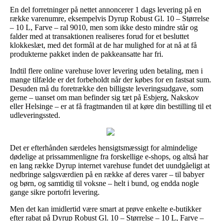
En del forretninger på nettet annoncerer 1 dags levering på en
række varenumre, eksempelvis Dyrup Robust Gl. 10 – Størrelse
– 10 L, Farve – ral 9010, men som ikke desto mindre står og
falder med at transaktionen realiseres forud for et besluttet
klokkeslæt, med det formål at de har mulighed for at nå at få
produkterne pakket inden de pakkeansatte har fri.
Indtil flere online varehuse lover levering uden betaling, men i
mange tilfælde er det forbeholdt når der købes for en fastsat sum.
Desuden må du foretrække den billigste leveringsudgave, som
gerne – uanset om man befinder sig tæt på Esbjerg, Nakskov
eller Helsinge – er at få fragtmanden til at køre din bestilling til et
udleveringssted.
Det er efterhånden særdeles hensigtsmæssigt for almindelige
dødelige at prissammenligne fra forskellige e-shops, og altså har
en lang række Dyrup internet varehuse fundet det uundgåeligt at
nedbringe salgsværdien på en række af deres varer – til babyer
og børn, og samtidig til voksne – helt i bund, og endda nogle
gange sikre portofri levering.
Men det kan imidlertid være smart at prøve enkelte e-butikker
efter rabat på Dyrup Robust Gl. 10 – Størrelse – 10 L, Farve –