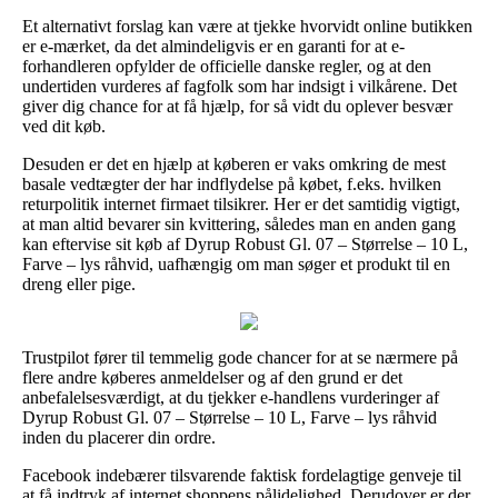
Et alternativt forslag kan være at tjekke hvorvidt online butikken
er e-mærket, da det almindeligvis er en garanti for at e-
forhandleren opfylder de officielle danske regler, og at den
undertiden vurderes af fagfolk som har indsigt i vilkårene. Det
giver dig chance for at få hjælp, for så vidt du oplever besvær
ved dit køb.
Desuden er det en hjælp at køberen er vaks omkring de mest
basale vedtægter der har indflydelse på købet, f.eks. hvilken
returpolitik internet firmaet tilsikrer. Her er det samtidig vigtigt,
at man altid bevarer sin kvittering, således man en anden gang
kan eftervise sit køb af Dyrup Robust Gl. 07 – Størrelse – 10 L,
Farve – lys råhvid, uafhængig om man søger et produkt til en
dreng eller pige.
Trustpilot fører til temmelig gode chancer for at se nærmere på
flere andre køberes anmeldelser og af den grund er det
anbefalelsesværdigt, at du tjekker e-handlens vurderinger af
Dyrup Robust Gl. 07 – Størrelse – 10 L, Farve – lys råhvid
inden du placerer din ordre.
Facebook indebærer tilsvarende faktisk fordelagtige genveje til
at få indtryk af internet shoppens pålidelighed. Derudover er der