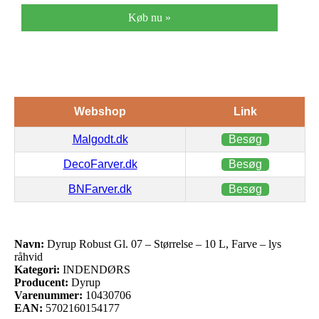
Køb nu »
Webshop
Link
Malgodt.dk
Besøg
DecoFarver.dk
Besøg
BNFarver.dk
Besøg
Navn:
Dyrup Robust Gl. 07 – Størrelse – 10 L, Farve – lys
råhvid
Kategori:
INDENDØRS
Producent:
Dyrup
Varenummer:
10430706
EAN:
5702160154177