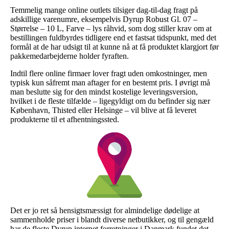
Temmelig mange online outlets tilsiger dag-til-dag fragt på
adskillige varenumre, eksempelvis Dyrup Robust Gl. 07 –
Størrelse – 10 L, Farve – lys råhvid, som dog stiller krav om at
bestillingen fuldbyrdes tidligere end et fastsat tidspunkt, med det
formål at de har udsigt til at kunne nå at få produktet klargjort før
pakkemedarbejderne holder fyraften.
Indtil flere online firmaer lover fragt uden omkostninger, men
typisk kun såfremt man aftager for en bestemt pris. I øvrigt må
man beslutte sig for den mindst kostelige leveringsversion,
hvilket i de fleste tilfælde – ligegyldigt om du befinder sig nær
København, Thisted eller Helsinge – vil blive at få leveret
produkterne til et afhentningssted.
Det er jo ret så hensigtsmæssigt for almindelige dødelige at
sammenholde priser i blandt diverse netbutikker, og til gengæld
har de fleste Dyrup internet forretninger i Danmark fundet det