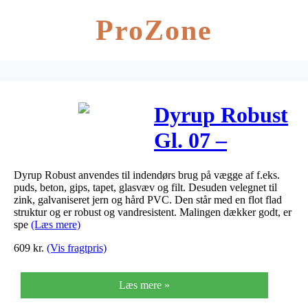
ProZone
Dyrup Robust
Gl. 07 –
Størrelse – 10
Dyrup Robust anvendes til indendørs brug på vægge af f.eks.
L, Farve – lys
puds, beton, gips, tapet, glasvæv og filt. Desuden velegnet til
zink, galvaniseret jern og hård PVC. Den står med en flot flad
råhvid
struktur og er robust og vandresistent. Malingen dækker godt, er
spe
(Læs mere)
609
kr.
(Vis fragtpris)
Læs mere »