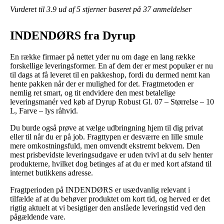
Vurderet til
3.9
ud af 5 stjerner baseret på
37
anmeldelser
INDENDØRS fra Dyrup
En række firmaer på nettet yder nu om dage en lang række
forskellige leveringsformer. En af dem der er mest populær er nu
til dags at få leveret til en pakkeshop, fordi du dermed nemt kan
hente pakken når der er mulighed for det. Fragtmetoden er
nemlig ret smart, og tit endvidere den mest betalelige
leveringsmanér ved køb af Dyrup Robust Gl. 07 – Størrelse – 10
L, Farve – lys råhvid.
Du burde også prøve at vælge udbringning hjem til dig privat
eller til når du er på job. Fragttypen er desværre en lille smule
mere omkostningsfuld, men omvendt ekstremt bekvem. Den
mest prisbevidste leveringsudgave er uden tvivl at du selv henter
produkterne, hvilket dog betinges af at du er med kort afstand til
internet butikkens adresse.
Fragtperioden på INDENDØRS er usædvanlig relevant i
tilfælde af at du behøver produktet om kort tid, og herved er det
rigtig aktuelt at vi besigtiger den anslåede leveringstid ved den
pågældende vare.