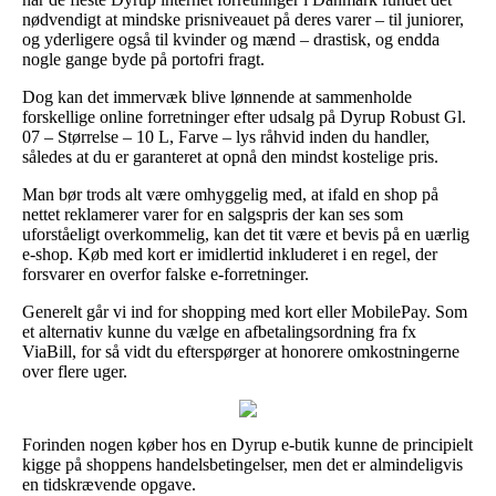
nødvendigt at mindske prisniveauet på deres varer – til juniorer,
og yderligere også til kvinder og mænd – drastisk, og endda
nogle gange byde på portofri fragt.
Dog kan det immervæk blive lønnende at sammenholde
forskellige online forretninger efter udsalg på Dyrup Robust Gl.
07 – Størrelse – 10 L, Farve – lys råhvid inden du handler,
således at du er garanteret at opnå den mindst kostelige pris.
Man bør trods alt være omhyggelig med, at ifald en shop på
nettet reklamerer varer for en salgspris der kan ses som
uforståeligt overkommelig, kan det tit være et bevis på en uærlig
e-shop. Køb med kort er imidlertid inkluderet i en regel, der
forsvarer en overfor falske e-forretninger.
Generelt går vi ind for shopping med kort eller MobilePay. Som
et alternativ kunne du vælge en afbetalingsordning fra fx
ViaBill, for så vidt du efterspørger at honorere omkostningerne
over flere uger.
Forinden nogen køber hos en Dyrup e-butik kunne de principielt
kigge på shoppens handelsbetingelser, men det er almindeligvis
en tidskrævende opgave.