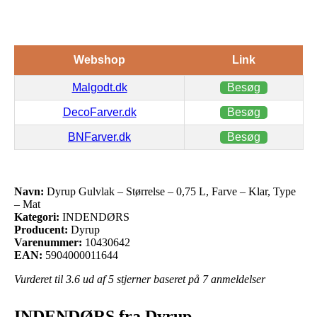
Webshop
Link
Malgodt.dk
Besøg
DecoFarver.dk
Besøg
BNFarver.dk
Besøg
Navn:
Dyrup Gulvlak – Størrelse – 0,75 L, Farve – Klar, Type
– Mat
Kategori:
INDENDØRS
Producent:
Dyrup
Varenummer:
10430642
EAN:
5904000011644
Vurderet til
3.6
ud af 5 stjerner baseret på
7
anmeldelser
INDENDØRS fra Dyrup