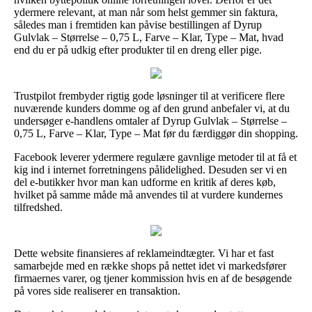
ydermere relevant, at man når som helst gemmer sin faktura,
således man i fremtiden kan påvise bestillingen af Dyrup
Gulvlak – Størrelse – 0,75 L, Farve – Klar, Type – Mat, hvad
end du er på udkig efter produkter til en dreng eller pige.
Trustpilot frembyder rigtig gode løsninger til at verificere flere
nuværende kunders domme og af den grund anbefaler vi, at du
undersøger e-handlens omtaler af Dyrup Gulvlak – Størrelse –
0,75 L, Farve – Klar, Type – Mat før du færdiggør din shopping.
Facebook leverer ydermere regulære gavnlige metoder til at få et
kig ind i internet forretningens pålidelighed. Desuden ser vi en
del e-butikker hvor man kan udforme en kritik af deres køb,
hvilket på samme måde må anvendes til at vurdere kundernes
tilfredshed.
Dette website finansieres af reklameindtægter. Vi har et fast
samarbejde med en række shops på nettet idet vi markedsfører
firmaernes varer, og tjener kommission hvis en af de besøgende
på vores side realiserer en transaktion.