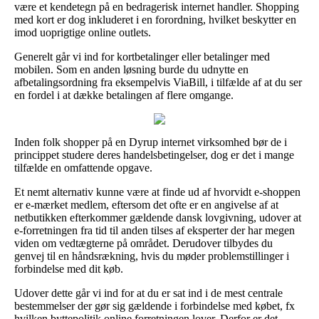
være et kendetegn på en bedragerisk internet handler. Shopping
med kort er dog inkluderet i en forordning, hvilket beskytter en
imod uoprigtige online outlets.
Generelt går vi ind for kortbetalinger eller betalinger med
mobilen. Som en anden løsning burde du udnytte en
afbetalingsordning fra eksempelvis ViaBill, i tilfælde af at du ser
en fordel i at dække betalingen af flere omgange.
Inden folk shopper på en Dyrup internet virksomhed bør de i
princippet studere deres handelsbetingelser, dog er det i mange
tilfælde en omfattende opgave.
Et nemt alternativ kunne være at finde ud af hvorvidt e-shoppen
er e-mærket medlem, eftersom det ofte er en angivelse af at
netbutikken efterkommer gældende dansk lovgivning, udover at
e-forretningen fra tid til anden tilses af eksperter der har megen
viden om vedtægterne på området. Derudover tilbydes du
genvej til en håndsrækning, hvis du møder problemstillinger i
forbindelse med dit køb.
Udover dette går vi ind for at du er sat ind i de mest centrale
bestemmelser der gør sig gældende i forbindelse med købet, fx
hvilken byttepolitik online forretningen lover. Derfor er det