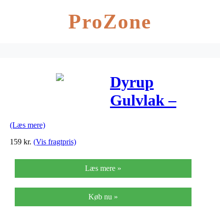
ProZone
Dyrup
Gulvlak –
Størrelse –
(Læs mere)
0,75 L, Farve
159
kr.
(Vis fragtpris)
– Klar, Type –
Læs mere »
Mat
Køb nu »