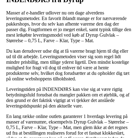
Masser af e-handler udlover nu om dage alverdens
leveringsmetoder. En favorit iblandt mange er for nærværende
pakkeshops, hvor du selv kan afhente varerne den dag der
passer dig. Fragtformen er jo meget enkel, samt typisk tillige den
mest letkøbte leveringsmodel ved køb af Dyrup Gulvlak –
Størrelse – 0,75 L, Farve – Klar, Type – Mat.
Du kan derudover udse dig at få varerne bragt hjem til dig eller
ud til dit arbejde. Leveringsmetoden viser sig som regel lidt
mindre prisbillig, men tillige yderst ligetil. Den mindst kostelige
mulighed for fragt vil dog til enhver tid være at hente
produkterne selv, hvilket dog forudsætter at du opholder dig tæt
på online webshoppens tilholdssted.
Leveringstiden på INDENDØRS kan vise sig at være rigtig
betydningsfuld forudsat du mangler pakken om et øjeblik, og af
den grund er det faktisk vigtigt at vi tjekker det anslåede
leveringstidspunkt på den aktuelle vare.
En lang række online outlets garanterer 1 hverdags levering på
masser af varenumre, eksempelvis Dyrup Gulvlak – Størrelse –
0,75 L, Farve – Klar, Type – Mat, men glem ikke at det regnes
ud fra at bestillingen realiseres forud for et fastsat klokkeslæt,