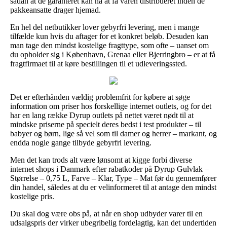
sådan at de garanteret kan nå at få varen distribueret inden de
pakkeansatte drager hjemad.
En hel del netbutikker lover gebyrfri levering, men i mange
tilfælde kun hvis du aftager for et konkret beløb. Desuden kan
man tage den mindst kostelige fragttype, som ofte – uanset om
du opholder sig i København, Grenaa eller Bjerringbro – er at få
fragtfirmaet til at køre bestillingen til et udleveringssted.
Det er efterhånden vældig problemfrit for købere at søge
information om priser hos forskellige internet outlets, og for det
har en lang række Dyrup outlets på nettet været nødt til at
mindske priserne på specielt deres bedst i test produkter – til
babyer og børn, lige så vel som til damer og herrer – markant, og
endda nogle gange tilbyde gebyrfri levering.
Men det kan trods alt være lønsomt at kigge forbi diverse
internet shops i Danmark efter rabatkoder på Dyrup Gulvlak –
Størrelse – 0,75 L, Farve – Klar, Type – Mat før du gennemfører
din handel, således at du er velinformeret til at antage den mindst
kostelige pris.
Du skal dog være obs på, at når en shop udbyder varer til en
udsalgspris der virker ubegribelig fordelagtig, kan det undertiden