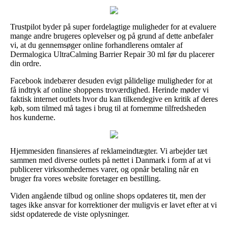
Trustpilot byder på super fordelagtige muligheder for at evaluere
mange andre brugeres oplevelser og på grund af dette anbefaler
vi, at du gennemsøger online forhandlerens omtaler af
Dermalogica UltraCalming Barrier Repair 30 ml før du placerer
din ordre.
Facebook indebærer desuden evigt pålidelige muligheder for at
få indtryk af online shoppens troværdighed. Herinde møder vi
faktisk internet outlets hvor du kan tilkendegive en kritik af deres
køb, som tilmed må tages i brug til at fornemme tilfredsheden
hos kunderne.
Hjemmesiden finansieres af reklameindtægter. Vi arbejder tæt
sammen med diverse outlets på nettet i Danmark i form af at vi
publicerer virksomhedernes varer, og opnår betaling når en
bruger fra vores website foretager en bestilling.
Viden angående tilbud og online shops opdateres tit, men der
tages ikke ansvar for korrektioner der muligvis er lavet efter at vi
sidst opdaterede de viste oplysninger.