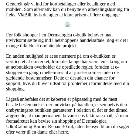
Generelt går vi ind for kortbetalinger eller betalinger med
mobilen. Som alternativ kan du benytte en afbetalingsløsning fra
f.eks. ViaBill, hvis du agter at klare prisen af flere omgange.
Før folk shopper i en Dermalogica e-butik behøver man
utvivlsomt sætte sig ind i netshoppens handelsaftale, dog er det i
mange tilfælde et omfattende projekt.
En anden mulighed er at se nærmere på om e-butikken er
verificeret af e-mærket, fordi det længe har været en sikring om
at netbutikken overholder de opstillede regler, foruden at e-
shoppen en gang i mellem ses til af jurister som er inde i de
gældende bestemmelser. Dette er desuden din chance for
support, hvis du bliver udsat for problemer i forbindelse med din
shopping.
Ligeså anbefales det at køberen er påpasselig med de mest
basale bestemmelser der indvirker på handlen, eksempelvis den
ombytningsret butikken garanterer. I relation til det er det tilmed
afgørende, at man permanent bevarer ens faktura e-mail, så man
fremadrettet kan bevise sin shopping af Dermalogica
UltraCalming Barrier Repair 30 ml, uden hensyn til om du søger
efter varer til en dame eller herre.