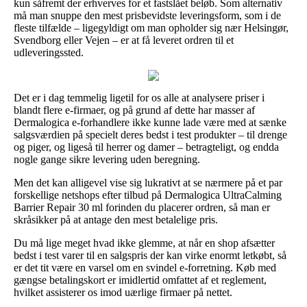
kun såfremt der erhverves for et fastslået beløb. Som alternativ
må man snuppe den mest prisbevidste leveringsform, som i de
fleste tilfælde – ligegyldigt om man opholder sig nær Helsingør,
Svendborg eller Vejen – er at få leveret ordren til et
udleveringssted.
Det er i dag temmelig ligetil for os alle at analysere priser i
blandt flere e-firmaer, og på grund af dette har masser af
Dermalogica e-forhandlere ikke kunne lade være med at sænke
salgsværdien på specielt deres bedst i test produkter – til drenge
og piger, og ligeså til herrer og damer – betragteligt, og endda
nogle gange sikre levering uden beregning.
Men det kan alligevel vise sig lukrativt at se nærmere på et par
forskellige netshops efter tilbud på Dermalogica UltraCalming
Barrier Repair 30 ml forinden du placerer ordren, så man er
skråsikker på at antage den mest betalelige pris.
Du må lige meget hvad ikke glemme, at når en shop afsætter
bedst i test varer til en salgspris der kan virke enormt letkøbt, så
er det tit være en varsel om en svindel e-forretning. Køb med
gængse betalingskort er imidlertid omfattet af et reglement,
hvilket assisterer os imod uærlige firmaer på nettet.