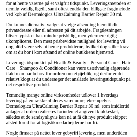
for at hente varerne på et valgfrit tidspunkt. Leveringsmetoden er
nemlig vældig ligetil, samt oftest endda den billigste fragtmetode
ved køb af Dermalogica UltraCalming Barrier Repair 30 ml.
Du kunne alternativt vælge at vælge afsending hjem til din
privatadresse eller til adressen på dit arbejde. Fragtløsningen
bliver typisk et hak mindre prisbillig, men ydermere rigtig
ukompliceret. Den mest prisbevidste mulighed for levering vil
dog altid være selv at hente produkterne, hvilket dog stiller krav
om at du bor i kort afstand af online butikkens hjemsted.
Leveringstidspunktet på Health & Beauty || Personal Care || Hair
Care || Shampoo & Conditioner kan være usædvanlig afgørende
ifald man har behov for ordren om et øjeblik, og derfor er det
relativt klogt at du undersøger det anslåede leveringstidspunkt på
det respektive produkt.
Temmelig mange online virksomheder udlover 1 hverdags
levering på en række af deres varenumre, eksempelvis
Dermalogica UltraCalming Barrier Repair 30 ml, som imidlertid
antager at orden realiseres forinden et angivent klokkeslæt,
således at de sandsynligvis kan nå at få dit nye produkt skippet
afsted forud for at logistikmedarbejderne har fri.
Nogle firmaer på nettet lover gebyrfri levering, men undertiden