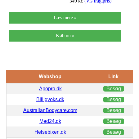
349
kr.
(Vis fragtpris)
Læs mere »
Køb nu »
Webshop
Link
Apopro.dk
Besøg
Billigvoks.dk
Besøg
AustralianBodycare.com
Besøg
Med24.dk
Besøg
Helsebixen.dk
Besøg