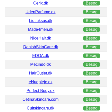
Cerix.dk
Besøg
UdenParfume.dk
Besøg
Lidtluksus.dk
Besøg
Made4men.dk
Besøg
NiceHair.dk
Besøg
DanishSkinCare.dk
Besøg
EDOA.dk
Besøg
Mecindo.dk
Besøg
HairOutlet.dk
Besøg
eHudpleje.dk
Besøg
Perfect-Body.dk
Besøg
CetinaSkincare.com
Besøg
Cultskincare.dk
Besøg