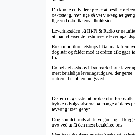
Du kunne endvidere prøve at bestille ordren t
bekostelig, men lige så vel virkelig let gæn
lige ved e-butikkens tilholdssted.
Leveringstiden på Hi-Fi & Radio er naturligv
at man efterser det estimerede leveringstids
En stor portion netshops i Danmark fremb
dog står og falder med at ordren aflægges fø
fri.
En hel del e-shops i Danmark sikrer leverin
mest betalelige leveringsudgave, der gerne –
ordren til et afhentningssted.
Det er i dag ekstremt problemfrit for os all
trykke udsalgspriserne på mange af deres pr
levering uden gebyr.
Dog kan det trods alt blive gunstigt at kigge
tryg ved at få den mest betalelige pris.