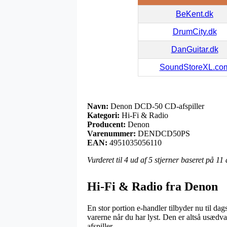
BeKent.dk
DrumCity.dk
DanGuitar.dk
SoundStoreXL.co
Navn:
Denon DCD-50 CD-afspiller
Kategori:
Hi-Fi & Radio
Producent:
Denon
Varenummer:
DENDCD50PS
EAN:
4951035056110
Vurderet til
4
ud af 5 stjerner baseret på
11
Hi-Fi & Radio fra Denon
En stor portion e-handler tilbyder nu til dags
varerne når du har lyst. Den er altså usæ
afspiller.