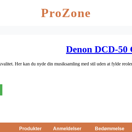
ProZone
Denon DCD-50 C
kvalitet. Her kan du nyde din musiksamling med stil uden at fylde reo
Produkter
Anmeldelser
Bedømmelse