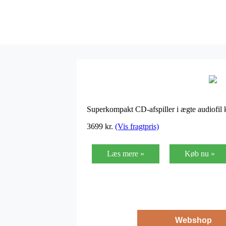
Superkompakt CD-afspiller i ægte audiofil 
3699
kr.
(Vis fragtpris)
Læs mere »
Køb nu »
Webshop