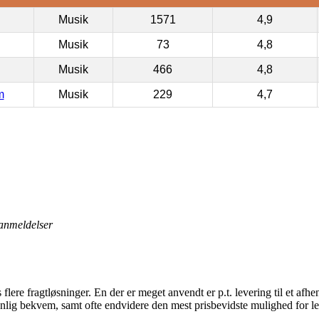
Musik
1571
4,9
Musik
73
4,8
Musik
466
4,8
m
Musik
229
4,7
anmeldelser
 flere fragtløsninger. En der er meget anvendt er p.t. levering til et afhe
dvanlig bekvem, samt ofte endvidere den mest prisbevidste mulighed fo