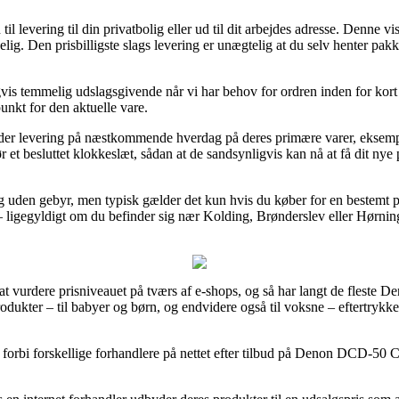
il levering til din privatbolig eller ud til dit arbejdes adresse. Denne vi
gelig. Den prisbilligste slags levering er unægtelig at du selv henter p
is temmelig udslagsgivende når vi har behov for ordren inden for kort ti
punkt for den aktuelle vare.
yder levering på næstkommende hverdag på deres primære varer, ekse
r et besluttet klokkeslæt, sådan at de sandsynligvis kan nå at få dit nye
g uden gebyr, men typisk gælder det kun hvis du køber for en bestemt 
 ligegyldigt om du befinder sig nær Kolding, Brønderslev eller Hørning – 
e at vurdere prisniveauet på tværs af e-shops, og så har langt de fleste
odukter – til babyer og børn, og endvidere også til voksne – eftertryk
 forbi forskellige forhandlere på nettet efter tilbud på Denon DCD-50 CD-