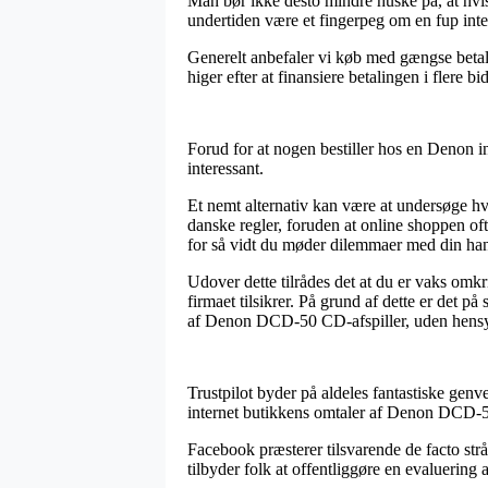
Man bør ikke desto mindre huske på, at hvis 
undertiden være et fingerpeg om en fup inter
Generelt anbefaler vi køb med gængse betali
higer efter at finansiere betalingen i flere bi
Forud for at nogen bestiller hos en Denon i
interessant.
Et nemt alternativ kan være at undersøge hv
danske regler, foruden at online shoppen of
for så vidt du møder dilemmaer med din han
Udover dette tilrådes det at du er vaks om
firmaet tilsikrer. På grund af dette er det
af Denon DCD-50 CD-afspiller, uden hensyn 
Trustpilot byder på aldeles fantastiske genv
internet butikkens omtaler af Denon DCD-50
Facebook præsterer tilsvarende de facto str
tilbyder folk at offentliggøre en evaluering 