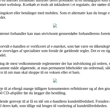
en internet forhandler udbyder deres produkter til en udsalgspris som an
net webshop. Kortkøb er trods alt inkluderet i et regulativ, der støtter 
ngskort eller betalinger med mobilen. Som et alternativ kan du bruge e
dder.
nternet forhandler kan man utvivlsomt gennemløbe forhandlerens forretni
orvidt e-handlen er verificeret af e-mærket, som bør være en tilkendegiv
te overvåges af specialister som forstår de gældende regler. Det er en r
del.
kring de mest vedkommende reglementer der har indvirkning på ordren, 
 på samme måde afgørende, at man permanent bibeholder sin ordremail, s
til om man skal shoppe til en voksen eller et barn.
eje til at eftergå mange tidligere konsumenters reflektioner og af den g
 CD-afspiller før du lægger din bestilling.
ålende genveje til at få en idé om e-handlens kundetilfredshed. Foruden
af deres køb, som tillige må bruges til vurdering af kundetilfredsheden.