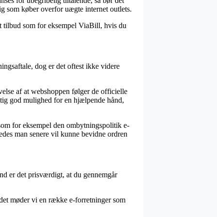
ses for ubegribelig tiltalende, så bør det
dig som køber overfor uægte internet outlets.
t tilbud som for eksempel ViaBill, hvis du
ngsaftale, dog er det oftest ikke videre
else af at webshoppen følger de officielle
igtig god mulighed for en hjælpende hånd,
som for eksempel den ombytningspolitik e-
åledes man senere vil kunne bevidne ordren
rund er det prisværdigt, at du gennemgår
 det møder vi en række e-forretninger som