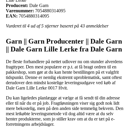
Lille Lerke
Producent:
Dale Garn
Varenummer:
7054880314095
EAN:
7054880314095
Vurderet til
4
ud af 5 stjerner baseret på
43
anmeldelser
Garn || Garn Producenter || Dale Garn
|| Dale Garn Lille Lerke fra Dale Garn
De fleste forhandlere på nettet udlover nu om stunder alverdens
fragttyper. Den mest populære er p.t. at få bragt ordren til en
pakkeshop, som gør at du kan hente bestillingen på et valgfrit
tidspunkt. Denne er nemlig ekstremt uproblematisk, samt oftest
derudover den mindst kostelige leveringsudgave ved køb af
Dale Garn Lille Lerke 0017 Hvit.
Du kan ligeledes planlægge at vælge at få sendt til din adresse
eller til når du er på job. Fragtløsningen viser sig godt nok lidt
mere bekostelig, men på den anden side temmelig bekvem. Den
mest letkøbte leveringsmetode vil dog altid være at du selv
henter produkterne, som jo stiller krav om at du er tæt på e-
forretningens arbejdslager.