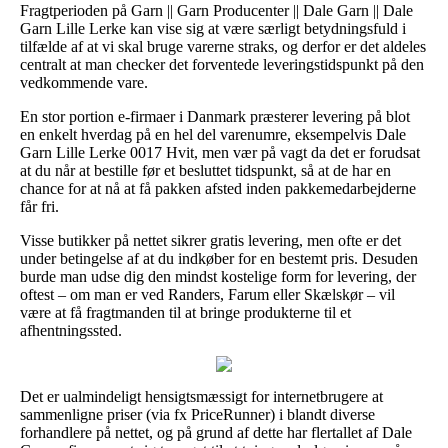
Fragtperioden på Garn || Garn Producenter || Dale Garn || Dale
Garn Lille Lerke kan vise sig at være særligt betydningsfuld i
tilfælde af at vi skal bruge varerne straks, og derfor er det aldeles
centralt at man checker det forventede leveringstidspunkt på den
vedkommende vare.
En stor portion e-firmaer i Danmark præsterer levering på blot
en enkelt hverdag på en hel del varenumre, eksempelvis Dale
Garn Lille Lerke 0017 Hvit, men vær på vagt da det er forudsat
at du når at bestille før et besluttet tidspunkt, så at de har en
chance for at nå at få pakken afsted inden pakkemedarbejderne
får fri.
Visse butikker på nettet sikrer gratis levering, men ofte er det
under betingelse af at du indkøber for en bestemt pris. Desuden
burde man udse dig den mindst kostelige form for levering, der
oftest – om man er ved Randers, Farum eller Skælskør – vil
være at få fragtmanden til at bringe produkterne til et
afhentningssted.
Det er ualmindeligt hensigtsmæssigt for internetbrugere at
sammenligne priser (via fx PriceRunner) i blandt diverse
forhandlere på nettet, og på grund af dette har flertallet af Dale