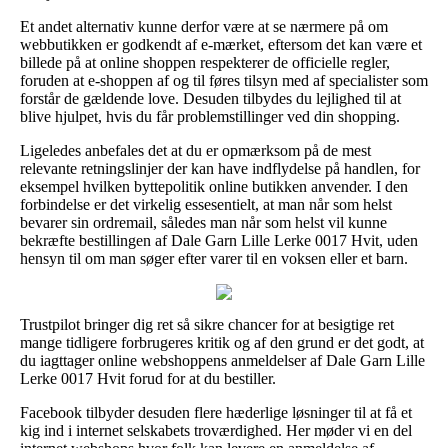
Et andet alternativ kunne derfor være at se nærmere på om
webbutikken er godkendt af e-mærket, eftersom det kan være et
billede på at online shoppen respekterer de officielle regler,
foruden at e-shoppen af og til føres tilsyn med af specialister som
forstår de gældende love. Desuden tilbydes du lejlighed til at
blive hjulpet, hvis du får problemstillinger ved din shopping.
Ligeledes anbefales det at du er opmærksom på de mest
relevante retningslinjer der kan have indflydelse på handlen, for
eksempel hvilken byttepolitik online butikken anvender. I den
forbindelse er det virkelig essesentielt, at man når som helst
bevarer sin ordremail, således man når som helst vil kunne
bekræfte bestillingen af Dale Garn Lille Lerke 0017 Hvit, uden
hensyn til om man søger efter varer til en voksen eller et barn.
Trustpilot bringer dig ret så sikre chancer for at besigtige ret
mange tidligere forbrugeres kritik og af den grund er det godt, at
du iagttager online webshoppens anmeldelser af Dale Garn Lille
Lerke 0017 Hvit forud for at du bestiller.
Facebook tilbyder desuden flere hæderlige løsninger til at få et
kig ind i internet selskabets troværdighed. Her møder vi en del