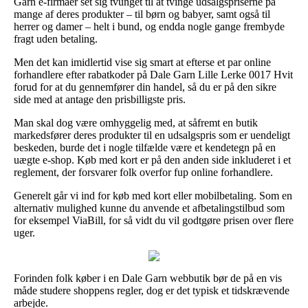
Garn e-firmaer set sig tvunget til at tvinge udsalgspriserne på
mange af deres produkter – til børn og babyer, samt også til
herrer og damer – helt i bund, og endda nogle gange frembyde
fragt uden betaling.
Men det kan imidlertid vise sig smart at efterse et par online
forhandlere efter rabatkoder på Dale Garn Lille Lerke 0017 Hvit
forud for at du gennemfører din handel, så du er på den sikre
side med at antage den prisbilligste pris.
Man skal dog være omhyggelig med, at såfremt en butik
markedsfører deres produkter til en udsalgspris som er uendeligt
beskeden, burde det i nogle tilfælde være et kendetegn på en
uægte e-shop. Køb med kort er på den anden side inkluderet i et
reglement, der forsvarer folk overfor fup online forhandlere.
Generelt går vi ind for køb med kort eller mobilbetaling. Som en
alternativ mulighed kunne du anvende et afbetalingstilbud som
for eksempel ViaBill, for så vidt du vil godtgøre prisen over flere
uger.
Forinden folk køber i en Dale Garn webbutik bør de på en vis
måde studere shoppens regler, dog er det typisk et tidskrævende
arbejde.