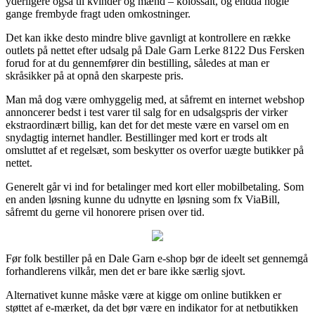
yderligere også til kvinder og mænd – kolossalt, og endda nogle
gange frembyde fragt uden omkostninger.
Det kan ikke desto mindre blive gavnligt at kontrollere en række
outlets på nettet efter udsalg på Dale Garn Lerke 8122 Dus Fersken
forud for at du gennemfører din bestilling, således at man er
skråsikker på at opnå den skarpeste pris.
Man må dog være omhyggelig med, at såfremt en internet webshop
annoncerer bedst i test varer til salg for en udsalgspris der virker
ekstraordinært billig, kan det for det meste være en varsel om en
snydagtig internet handler. Bestillinger med kort er trods alt
omsluttet af et regelsæt, som beskytter os overfor uægte butikker på
nettet.
Generelt går vi ind for betalinger med kort eller mobilbetaling. Som
en anden løsning kunne du udnytte en løsning som fx ViaBill,
såfremt du gerne vil honorere prisen over tid.
Før folk bestiller på en Dale Garn e-shop bør de ideelt set gennemgå
forhandlerens vilkår, men det er bare ikke særlig sjovt.
Alternativet kunne måske være at kigge om online butikken er
støttet af e-mærket, da det bør være en indikator for at netbutikken