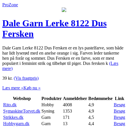
ProZone
Dale Garn Lerke 8122 Dus
Fersken
Dale Garn Lerke 8122 Dus Fersken er en lys pastelfarve, som både
har lidt lyserød med en anelse orange i sig. Farven leder tankerne
hen på forår og sommer. Dus Fersken er en farve, som er mest
populært i feminint strik og tilbehør til piger. Dus fersken k
(Læs
mere)
39
kr.
(Vis fragtpris)
Læs mere »
Køb nu »
Webshop
Produkter
Anmeldelser
Bedømmelse
Link
Rito.dk
Hobby
4008
4,9
Besøg
SymaskineTorvet.dk
Syning
1353
4,9
Besøg
Strikkes.dk
Garn
171
4,5
Besøg
Hobbygarn.dk
Garn
13
4,4
Besøg