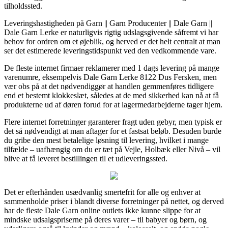
tilholdssted.
Leveringshastigheden på Garn || Garn Producenter || Dale Garn ||
Dale Garn Lerke er naturligvis rigtig udslagsgivende såfremt vi har
behov for ordren om et øjeblik, og herved er det helt centralt at man
ser det estimerede leveringstidspunkt ved den vedkommende vare.
De fleste internet firmaer reklamerer med 1 dags levering på mange
varenumre, eksempelvis Dale Garn Lerke 8122 Dus Fersken, men
vær obs på at det nødvendiggør at handlen gemmenføres tidligere
end et bestemt klokkeslæt, således at de med sikkerhed kan nå at få
produkterne ud af døren forud for at lagermedarbejderne tager hjem.
Flere internet forretninger garanterer fragt uden gebyr, men typisk er
det så nødvendigt at man aftager for et fastsat beløb. Desuden burde
du gribe den mest betalelige løsning til levering, hvilket i mange
tilfælde – uafhængig om du er tæt på Vejle, Holbæk eller Nivå – vil
blive at få leveret bestillingen til et udleveringssted.
Det er efterhånden usædvanlig smertefrit for alle og enhver at
sammenholde priser i blandt diverse forretninger på nettet, og derved
har de fleste Dale Garn online outlets ikke kunne slippe for at
mindske udsalgspriserne på deres varer – til babyer og børn, og