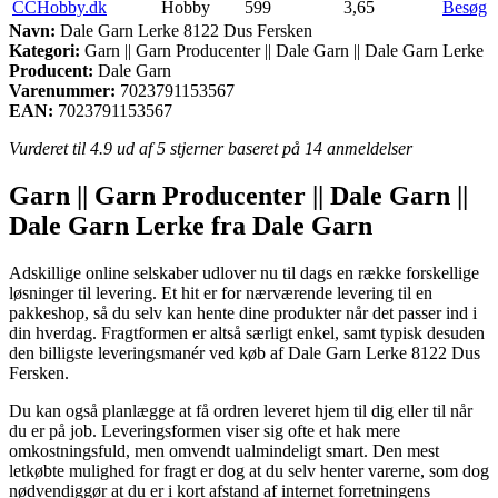
CCHobby.dk
Hobby
599
3,65
Besøg
Navn:
Dale Garn Lerke 8122 Dus Fersken
Kategori:
Garn || Garn Producenter || Dale Garn || Dale Garn Lerke
Producent:
Dale Garn
Varenummer:
7023791153567
EAN:
7023791153567
Vurderet til
4.9
ud af 5 stjerner baseret på
14
anmeldelser
Garn || Garn Producenter || Dale Garn ||
Dale Garn Lerke fra Dale Garn
Adskillige online selskaber udlover nu til dags en række forskellige
løsninger til levering. Et hit er for nærværende levering til en
pakkeshop, så du selv kan hente dine produkter når det passer ind i
din hverdag. Fragtformen er altså særligt enkel, samt typisk desuden
den billigste leveringsmanér ved køb af Dale Garn Lerke 8122 Dus
Fersken.
Du kan også planlægge at få ordren leveret hjem til dig eller til når
du er på job. Leveringsformen viser sig ofte et hak mere
omkostningsfuld, men omvendt ualmindeligt smart. Den mest
letkøbte mulighed for fragt er dog at du selv henter varerne, som dog
nødvendiggør at du er i kort afstand af internet forretningens