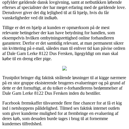
opfylder gældende dansk lovgivning, samt at netbutikken løbende
efterses af specialister der har meget erfaring med de gældende love.
Derudover giver det dig lejlighed til at få hjælp, hvis du får
vanskeligheder ved dit indkøb.
Tillige er det en hjælp at kunden er opmærksom på de mest
relevante betingelser der kan have betydning for handlen, som
eksempelvis hvilken ombytningsrettighed online forhandleren
garanterer. Derfor er det samtidig relevant, at man permanent sikrer
sin kvittering på e-mail, således man til enhver tid kan påvise ordren
af Dale Garn Lerke 8122 Dus Fersken, ligegyldigt om man skal
købe til en dreng eller pige.
Trustpilot bringer dig faktisk strålende løsninger til at kigge nærmere
på en stor gruppe eksisterende brugeres evalueringer og på grund af
dette er det fornuftigt, at du tolker e-forhandlerens bedømmelser af
Dale Garn Lerke 8122 Dus Fersken inden du bestiller.
Facebook fremskaffer tilsvarende flere fine chancer for at få et kig
ind i netshoppens pålidelighed. Tilmed ses faktisk internet outlets
som giver kunderne mulighed for at frembringe en evaluering af
deres køb, som desuden burde tages i brug til at fornemme
kundernes tilfredshed.