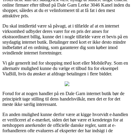
online firmaer efter tilbud på Dale Garn Lerke 3046 Kanel inden du
shopper, således at du er velinformeret til at få fat i den mest
attraktive pris.
Du skal imidlertid være så påvagt, at i tilfælde af at en internet
virksomhed udbyder deres varer for en pris der anses for
ekstraordinært billig, kunne det i nogle tilfælde være et bevis på en
snydagtig internet butik. Betalinger med kort er ikke desto mindre
indbefattet af en ordning, som garanterer dig som køber imod
svindlende internet forretninger.
Vi går generelt ind for shopping med kort eller MobilePay. Som en
alternativ mulighed kunne du vælge et tilbud fra for eksempel
ViaBill, hvis du ønsker at afdrage betalingen i flere bidder.
Forud for at nogen handler på en Dale Garn internet butik bør de
principielt tage stilling til dens handelsvilkår, men det er for det
meste ikke særlig interessant.
En anden mulighed kunne derfor være at kigge hvorvidt e-handlen
er verificeret af e-mærket, siden det bør være et kendetegn for at
netshoppen anerkender de officielle danske regler, samt at e-
forhandleren ofte evalueres af eksperter der har indsigt i de