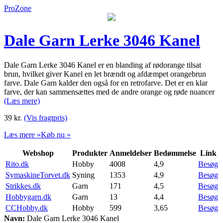
ProZone
Dale Garn Lerke 3046 Kanel
Dale Garn Lerke 3046 Kanel er en blanding af rødorange tilsat
brun, hvilket giver Kanel en let brændt og afdæmpet orangebrun
farve. Dale Garn kalder den også for en retrofarve. Det er en klar
farve, der kan sammensættes med de andre orange og røde nuancer
(Læs mere)
39
kr.
(Vis fragtpris)
Læs mere »
Køb nu »
Webshop
Produkter
Anmeldelser
Bedømmelse
Link
Rito.dk
Hobby
4008
4,9
Besøg
SymaskineTorvet.dk
Syning
1353
4,9
Besøg
Strikkes.dk
Garn
171
4,5
Besøg
Hobbygarn.dk
Garn
13
4,4
Besøg
CCHobby.dk
Hobby
599
3,65
Besøg
Navn:
Dale Garn Lerke 3046 Kanel