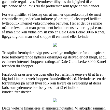
gældende regulativer. Derudover tilbydes du lejlighed til en
hjælpende hånd, hvis du får problemer som følge af din handel.
For øvrigt stiller vi forslag om at man er opmærksom på de mest
essentielle regler der kan influere på ordren, til eksempel hvilken
byttepolitik internet virksomheden benytter. Her er det på samme
måde relevant, at man permanent beholder ens kvittering på e-mail,
så man altid kan vidne om sit køb af Dale Garn Lerke 3046 Kanel,
ligegyldigt om man skal shoppe til en mand eller kvinde.
Trustpilot frembyder evigt ønskværdige muligheder for at inspicere
flere forhenværende køberes erfaringer og derved er det klogt, at du
evaluerer internet shoppens ratings af Dale Garn Lerke 3046 Kanel
forinden du shopper.
Facebook præsterer desuden ultra fortræffelige genveje til at få et
kig ind i internet webshoppens kundetilfredshed. Herinde ses en del
forretninger på nettet hvor folk kan levere en evaluering af deres
køb, som ydermere bør benyttes til at få et indblik i
kundetilfredsheden.
Dette website finansieres af annonceindtægter. Vi arbejder sammen