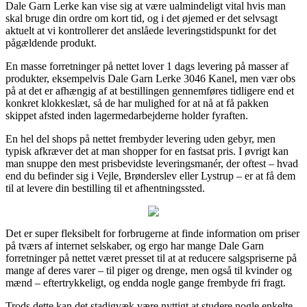
Dale Garn Lerke kan vise sig at være ualmindeligt vital hvis man
skal bruge din ordre om kort tid, og i det øjemed er det selvsagt
aktuelt at vi kontrollerer det anslåede leveringstidspunkt for det
pågældende produkt.
En masse forretninger på nettet lover 1 dags levering på masser af
produkter, eksempelvis Dale Garn Lerke 3046 Kanel, men vær obs
på at det er afhængig af at bestillingen gennemføres tidligere end et
konkret klokkeslæt, så de har mulighed for at nå at få pakken
skippet afsted inden lagermedarbejderne holder fyraften.
En hel del shops på nettet frembyder levering uden gebyr, men
typisk afkræver det at man shopper for en fastsat pris. I øvrigt kan
man snuppe den mest prisbevidste leveringsmanér, der oftest – hvad
end du befinder sig i Vejle, Brønderslev eller Lystrup – er at få dem
til at levere din bestilling til et afhentningssted.
Det er super fleksibelt for forbrugerne at finde information om priser
på tværs af internet selskaber, og ergo har mange Dale Garn
forretninger på nettet været presset til at at reducere salgspriserne på
mange af deres varer – til piger og drenge, men også til kvinder og
mænd – eftertrykkeligt, og endda nogle gange frembyde fri fragt.
Trods dette kan det stadigvæk være nyttigt at studere nogle enkelte