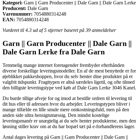
Kategori:
Garn || Garn Producenter || Dale Garn || Dale Garn Lerke
Producent:
Dale Garn
Varenummer:
7054880314248
EAN:
7054880314248
Vurderet til
4.3
ud af 5 stjerner baseret på
39
anmeldelser
Garn || Garn Producenter || Dale Garn ||
Dale Garn Lerke fra Dale Garn
Temmelig mange internet foretagender frembyder efterhånden
diverse forskellige leveringsmodeller. En af de mest benyttede er for
øjeblikket pakkeshoppen, hvor du selv henter dine produkter på et
valgfrit tidspunkt. Fragttypen er altså særdeles ligetil, og ofte tilmed
den billigste leveringstype ved køb af Dale Garn Lerke 3046 Kanel.
Du burde tillige afveje for og imod at bestille ordren til levering til
dit hus eller til adressen hvor du arbejder. Leveringstypen bliver i
mange tilfælde en lille smule mere omkostningsfuld, men på den
anden side ultra hensigtsmæssig. Den mindst kostelige
leveringsmanér er unægtelig at du selv henter produkterne, men den
løsning stiller krav om at du har bopæl tæt på e-forhandlerens lager.
Antal dages levering på Garn || Garn Producenter || Dale Garn ||