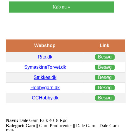
Køb nu »
Webshop
Link
Rito.dk
Besøg
SymaskineTorvet.dk
Besøg
Strikkes.dk
Besøg
Hobbygarn.dk
Besøg
CCHobby.dk
Besøg
Navn:
Dale Garn Falk 4018 Rød
Kategori:
Garn || Garn Producenter || Dale Garn || Dale Garn
Falk