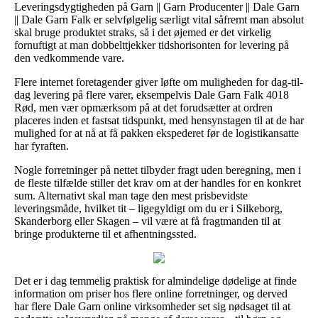
Leveringsdygtigheden på Garn || Garn Producenter || Dale Garn
|| Dale Garn Falk er selvfølgelig særligt vital såfremt man absolut
skal bruge produktet straks, så i det øjemed er det virkelig
fornuftigt at man dobbelttjekker tidshorisonten for levering på
den vedkommende vare.
Flere internet foretagender giver løfte om muligheden for dag-til-
dag levering på flere varer, eksempelvis Dale Garn Falk 4018
Rød, men vær opmærksom på at det forudsætter at ordren
placeres inden et fastsat tidspunkt, med hensynstagen til at de har
mulighed for at nå at få pakken ekspederet før de logistikansatte
har fyraften.
Nogle forretninger på nettet tilbyder fragt uden beregning, men i
de fleste tilfælde stiller det krav om at der handles for en konkret
sum. Alternativt skal man tage den mest prisbevidste
leveringsmåde, hvilket tit – ligegyldigt om du er i Silkeborg,
Skanderborg eller Skagen – vil være at få fragtmanden til at
bringe produkterne til et afhentningssted.
Det er i dag temmelig praktisk for almindelige dødelige at finde
information om priser hos flere online forretninger, og derved
har flere Dale Garn online virksomheder set sig nødsaget til at