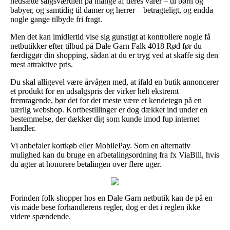
nedsætte salgsværdien på mange af deres varer – til børn og
babyer, og samtidig til damer og herrer – betragteligt, og endda
nogle gange tilbyde fri fragt.
Men det kan imidlertid vise sig gunstigt at kontrollere nogle få
netbutikker efter tilbud på Dale Garn Falk 4018 Rød før du
færdiggør din shopping, sådan at du er tryg ved at skaffe sig den
mest attraktive pris.
Du skal alligevel være årvågen med, at ifald en butik annoncerer
et produkt for en udsalgspris der virker helt ekstremt
fremragende, bør det for det meste være et kendetegn på en
uærlig webshop. Kortbestillinger er dog dækket ind under en
bestemmelse, der dækker dig som kunde imod fup internet
handler.
Vi anbefaler kortkøb eller MobilePay. Som en alternativ
mulighed kan du bruge en afbetalingsordning fra fx ViaBill, hvis
du agter at honorere betalingen over flere uger.
Forinden folk shopper hos en Dale Garn netbutik kan de på en
vis måde bese forhandlerens regler, dog er det i reglen ikke
videre spændende.