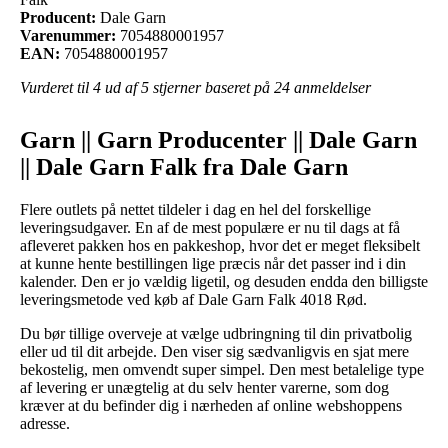
Producent:
Dale Garn
Varenummer:
7054880001957
EAN:
7054880001957
Vurderet til
4
ud af 5 stjerner baseret på
24
anmeldelser
Garn || Garn Producenter || Dale Garn
|| Dale Garn Falk fra Dale Garn
Flere outlets på nettet tildeler i dag en hel del forskellige
leveringsudgaver. En af de mest populære er nu til dags at få
afleveret pakken hos en pakkeshop, hvor det er meget fleksibelt
at kunne hente bestillingen lige præcis når det passer ind i din
kalender. Den er jo vældig ligetil, og desuden endda den billigste
leveringsmetode ved køb af Dale Garn Falk 4018 Rød.
Du bør tillige overveje at vælge udbringning til din privatbolig
eller ud til dit arbejde. Den viser sig sædvanligvis en sjat mere
bekostelig, men omvendt super simpel. Den mest betalelige type
af levering er unægtelig at du selv henter varerne, som dog
kræver at du befinder dig i nærheden af online webshoppens
adresse.