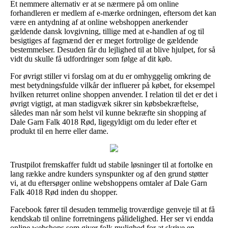
Et nemmere alternativ er at se nærmere på om online
forhandleren er medlem af e-mærke ordningen, eftersom det kan
være en antydning af at online webshoppen anerkender
gældende dansk lovgivning, tillige med at e-handlen af og til
besigtiges af fagmænd der er meget fortrolige de gældende
bestemmelser. Desuden får du lejlighed til at blive hjulpet, for så
vidt du skulle få udfordringer som følge af dit køb.
For øvrigt stiller vi forslag om at du er omhyggelig omkring de
mest betydningsfulde vilkår der influerer på købet, for eksempel
hvilken returret online shoppen anvender. I relation til det er det i
øvrigt vigtigt, at man stadigvæk sikrer sin købsbekræftelse,
således man når som helst vil kunne bekræfte sin shopping af
Dale Garn Falk 4018 Rød, ligegyldigt om du leder efter et
produkt til en herre eller dame.
Trustpilot fremskaffer fuldt ud stabile løsninger til at fortolke en
lang række andre kunders synspunkter og af den grund støtter
vi, at du eftersøger online webshoppens omtaler af Dale Garn
Falk 4018 Rød inden du shopper.
Facebook fører til desuden temmelig troværdige genveje til at få
kendskab til online forretningens pålidelighed. Her ser vi endda
online webshops som giver folk mulighed for at skrive en