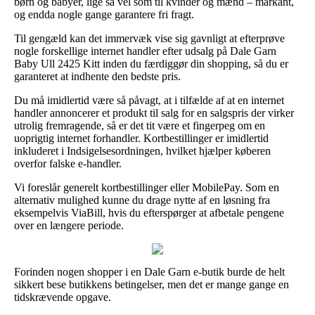
børn og babyer, lige så vel som til kvinder og mænd – markant,
og endda nogle gange garantere fri fragt.
Til gengæld kan det immervæk vise sig gavnligt at efterprøve
nogle forskellige internet handler efter udsalg på Dale Garn
Baby Ull 2425 Kitt inden du færdiggør din shopping, så du er
garanteret at indhente den bedste pris.
Du må imidlertid være så påvagt, at i tilfælde af at en internet
handler annoncerer et produkt til salg for en salgspris der virker
utrolig fremragende, så er det tit være et fingerpeg om en
uoprigtig internet forhandler. Kortbestillinger er imidlertid
inkluderet i Indsigelsesordningen, hvilket hjælper køberen
overfor falske e-handler.
Vi foreslår generelt kortbestillinger eller MobilePay. Som en
alternativ mulighed kunne du drage nytte af en løsning fra
eksempelvis ViaBill, hvis du efterspørger at afbetale pengene
over en længere periode.
Forinden nogen shopper i en Dale Garn e-butik burde de helt
sikkert bese butikkens betingelser, men det er mange gange en
tidskrævende opgave.