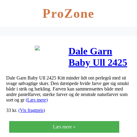
ProZone
Dale Garn
Baby Ull 2425
Kitt
Dale Garn Baby Ull 2425 Kitt minder lidt om perlegrå med sit
svage sølvagtige skær. Den dæmpede hvide farve gør sig smukt
både i strik og hækling. Farven kan sammensættes både med
andre pastelfarver, stærke farver og de neutrale naturfarver som
sort og gr
(Læs mere)
33
kr.
(Vis fragtpris)
Læs mere »