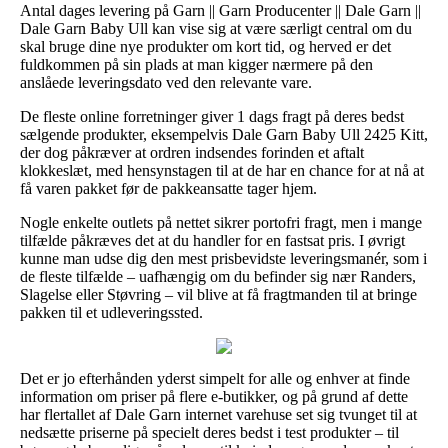
Antal dages levering på Garn || Garn Producenter || Dale Garn ||
Dale Garn Baby Ull kan vise sig at være særligt central om du
skal bruge dine nye produkter om kort tid, og herved er det
fuldkommen på sin plads at man kigger nærmere på den
anslåede leveringsdato ved den relevante vare.
De fleste online forretninger giver 1 dags fragt på deres bedst
sælgende produkter, eksempelvis Dale Garn Baby Ull 2425 Kitt,
der dog påkræver at ordren indsendes forinden et aftalt
klokkeslæt, med hensynstagen til at de har en chance for at nå at
få varen pakket før de pakkeansatte tager hjem.
Nogle enkelte outlets på nettet sikrer portofri fragt, men i mange
tilfælde påkræves det at du handler for en fastsat pris. I øvrigt
kunne man udse dig den mest prisbevidste leveringsmanér, som i
de fleste tilfælde – uafhængig om du befinder sig nær Randers,
Slagelse eller Støvring – vil blive at få fragtmanden til at bringe
pakken til et udleveringssted.
Det er jo efterhånden yderst simpelt for alle og enhver at finde
information om priser på flere e-butikker, og på grund af dette
har flertallet af Dale Garn internet varehuse set sig tvunget til at
nedsætte priserne på specielt deres bedst i test produkter – til