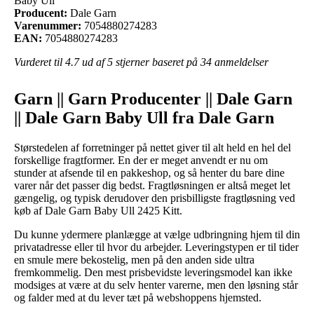
Baby Ull
Producent:
Dale Garn
Varenummer:
7054880274283
EAN:
7054880274283
Vurderet til
4.7
ud af 5 stjerner baseret på
34
anmeldelser
Garn || Garn Producenter || Dale Garn
|| Dale Garn Baby Ull fra Dale Garn
Størstedelen af forretninger på nettet giver til alt held en hel del
forskellige fragtformer. En der er meget anvendt er nu om
stunder at afsende til en pakkeshop, og så henter du bare dine
varer når det passer dig bedst. Fragtløsningen er altså meget let
gængelig, og typisk derudover den prisbilligste fragtløsning ved
køb af Dale Garn Baby Ull 2425 Kitt.
Du kunne ydermere planlægge at vælge udbringning hjem til din
privatadresse eller til hvor du arbejder. Leveringstypen er til tider
en smule mere bekostelig, men på den anden side ultra
fremkommelig. Den mest prisbevidste leveringsmodel kan ikke
modsiges at være at du selv henter varerne, men den løsning står
og falder med at du lever tæt på webshoppens hjemsted.