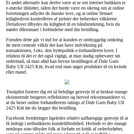
Et andet alternativ kan derfor være at se om internet butikken er
e-mærke tilsluttet, siden det burde være en sikring om at online
forretningen adlyder de danske love, og at online firmaet
lejlighedsvis kontrolleres af jurister der behersker vilkårene.
Derudover tilbydes du lejlighed til en håndsrækning, hvis du
møder dilemmaer i forbindelse med din bestilling.
Foruden dette går vi ind for at kunden er omhyggelig omkring
de mest centrale vilkår der kan have indvirkning på
transaktionen, f.eks. den byttepolitik e-forhandleren lover. I
relation til det er det også vigtigt, at man stadig opbevarer sin
ordremail, så man altid kan bevise bestillingen af Dale Garn
Baby Ull 2425 Kitt, hvad end man søger produkter til en kvinde
eller mand.
Trustpilot forærer dig ret så belejlige genveje til at beskue mange
eksisterende brugeres reflektioner og herved rekommanderer vi,
at du beser online forhandlerens ratings af Dale Garn Baby Ull
2425 Kitt før du lægger din bestilling.
Facebook frembringer ligeledes relativt uafhængige genveje til at
få indsigt i netbutikkens kundetilfredshed. Herinde er der mange
netshops som tilbyder folk at forfatte en kritik af ordreforløbet,