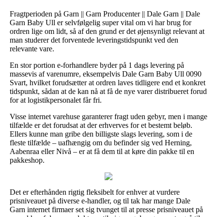
Fragtperioden på Garn || Garn Producenter || Dale Garn || Dale
Garn Baby Ull er selvfølgelig super vital om vi har brug for
ordren lige om lidt, så af den grund er det øjensynligt relevant at
man studerer det forventede leveringstidspunkt ved den
relevante vare.
En stor portion e-forhandlere byder på 1 dags levering på
massevis af varenumre, eksempelvis Dale Garn Baby Ull 0090
Svart, hvilket forudsætter at ordren laves tidligere end et konkret
tidspunkt, sådan at de kan nå at få de nye varer distribueret forud
for at logistikpersonalet får fri.
Visse internet varehuse garanterer fragt uden gebyr, men i mange
tilfælde er det forudsat at der erhverves for et bestemt beløb.
Ellers kunne man gribe den billigste slags levering, som i de
fleste tilfælde – uafhængig om du befinder sig ved Herning,
Aabenraa eller Nivå – er at få dem til at køre din pakke til en
pakkeshop.
Det er efterhånden rigtig fleksibelt for enhver at vurdere
prisniveauet på diverse e-handler, og til tak har mange Dale
Garn internet firmaer set sig tvunget til at presse prisniveauet på