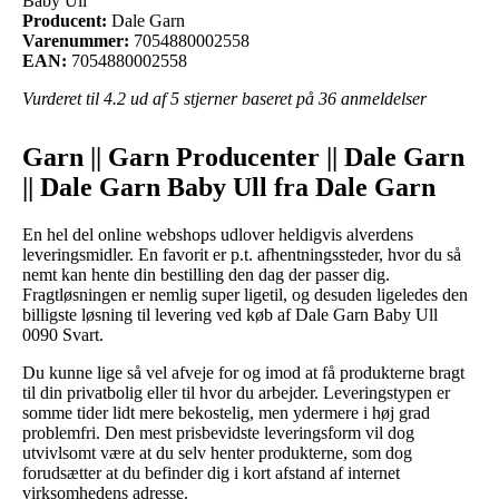
Baby Ull
Producent:
Dale Garn
Varenummer:
7054880002558
EAN:
7054880002558
Vurderet til
4.2
ud af 5 stjerner baseret på
36
anmeldelser
Garn || Garn Producenter || Dale Garn
|| Dale Garn Baby Ull fra Dale Garn
En hel del online webshops udlover heldigvis alverdens
leveringsmidler. En favorit er p.t. afhentningssteder, hvor du så
nemt kan hente din bestilling den dag der passer dig.
Fragtløsningen er nemlig super ligetil, og desuden ligeledes den
billigste løsning til levering ved køb af Dale Garn Baby Ull
0090 Svart.
Du kunne lige så vel afveje for og imod at få produkterne bragt
til din privatbolig eller til hvor du arbejder. Leveringstypen er
somme tider lidt mere bekostelig, men ydermere i høj grad
problemfri. Den mest prisbevidste leveringsform vil dog
utvivlsomt være at du selv henter produkterne, som dog
forudsætter at du befinder dig i kort afstand af internet
virksomhedens adresse.