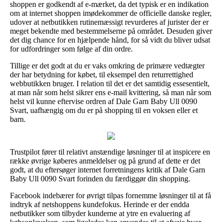
shoppen er godkendt af e-mærket, da det typisk er en indikation
om at internet shoppen imødekommer de officielle danske regler,
udover at netbutikken rutinemæssigt revurderes af jurister der er
meget bekendte med bestemmelserne på området. Desuden giver
det dig chance for en hjælpende hånd, for så vidt du bliver udsat
for udfordringer som følge af din ordre.
Tillige er det godt at du er vaks omkring de primære vedtægter
der har betydning for købet, til eksempel den returrettighed
webbutikken bruger. I relation til det er det samtidig essesentielt,
at man når som helst sikrer ens e-mail kvittering, så man når som
helst vil kunne eftervise ordren af Dale Garn Baby Ull 0090
Svart, uafhængig om du er på shopping til en voksen eller et
barn.
Trustpilot fører til relativt anstændige løsninger til at inspicere en
række øvrige køberes anmeldelser og på grund af dette er det
godt, at du eftersøger internet forretningens kritik af Dale Garn
Baby Ull 0090 Svart forinden du færdiggør din shopping.
Facebook indebærer for øvrigt tilpas fornemme løsninger til at få
indtryk af netshoppens kundefokus. Herinde er der endda
netbutikker som tilbyder kunderne at ytre en evaluering af