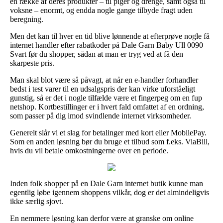
en række af deres produkter – til piger og drenge, samt også til
voksne – enormt, og endda nogle gange tilbyde fragt uden
beregning.
Men det kan til hver en tid blive lønnende at efterprøve nogle få
internet handler efter rabatkoder på Dale Garn Baby Ull 0090
Svart før du shopper, sådan at man er tryg ved at få den
skarpeste pris.
Man skal blot være så påvagt, at når en e-handler forhandler
bedst i test varer til en udsalgspris der kan virke uforståeligt
gunstig, så er det i nogle tilfælde være et fingerpeg om en fup
netshop. Kortbestillinger er i hvert fald omfattet af en ordning,
som passer på dig imod svindlende internet virksomheder.
Generelt slår vi et slag for betalinger med kort eller MobilePay.
Som en anden løsning bør du bruge et tilbud som f.eks. ViaBill,
hvis du vil betale omkostningerne over en periode.
Inden folk shopper på en Dale Garn internet butik kunne man
egentlig løbe igennem shoppens vilkår, dog er det almindeligvis
ikke særlig sjovt.
En nemmere løsning kan derfor være at granske om online