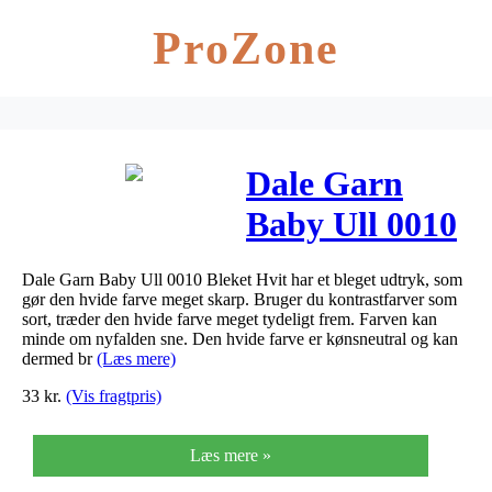
ProZone
Dale Garn
Baby Ull 0010
Bleket Hvit
Dale Garn Baby Ull 0010 Bleket Hvit har et bleget udtryk, som
gør den hvide farve meget skarp. Bruger du kontrastfarver som
sort, træder den hvide farve meget tydeligt frem. Farven kan
minde om nyfalden sne. Den hvide farve er kønsneutral og kan
dermed br
(Læs mere)
33
kr.
(Vis fragtpris)
Læs mere »