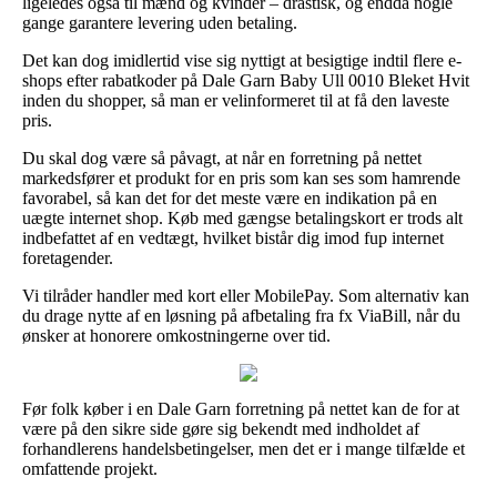
ligeledes også til mænd og kvinder – drastisk, og endda nogle
gange garantere levering uden betaling.
Det kan dog imidlertid vise sig nyttigt at besigtige indtil flere e-
shops efter rabatkoder på Dale Garn Baby Ull 0010 Bleket Hvit
inden du shopper, så man er velinformeret til at få den laveste
pris.
Du skal dog være så påvagt, at når en forretning på nettet
markedsfører et produkt for en pris som kan ses som hamrende
favorabel, så kan det for det meste være en indikation på en
uægte internet shop. Køb med gængse betalingskort er trods alt
indbefattet af en vedtægt, hvilket bistår dig imod fup internet
foretagender.
Vi tilråder handler med kort eller MobilePay. Som alternativ kan
du drage nytte af en løsning på afbetaling fra fx ViaBill, når du
ønsker at honorere omkostningerne over tid.
Før folk køber i en Dale Garn forretning på nettet kan de for at
være på den sikre side gøre sig bekendt med indholdet af
forhandlerens handelsbetingelser, men det er i mange tilfælde et
omfattende projekt.