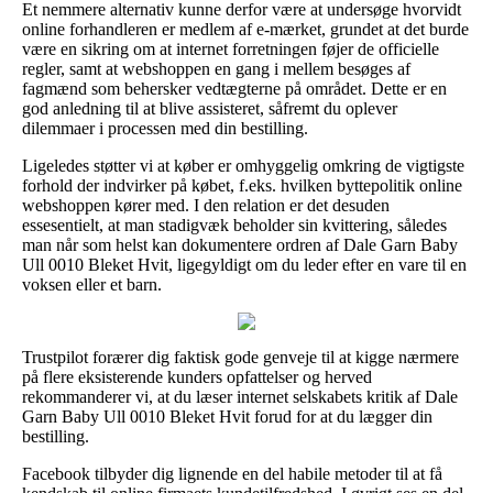
Et nemmere alternativ kunne derfor være at undersøge hvorvidt
online forhandleren er medlem af e-mærket, grundet at det burde
være en sikring om at internet forretningen føjer de officielle
regler, samt at webshoppen en gang i mellem besøges af
fagmænd som behersker vedtægterne på området. Dette er en
god anledning til at blive assisteret, såfremt du oplever
dilemmaer i processen med din bestilling.
Ligeledes støtter vi at køber er omhyggelig omkring de vigtigste
forhold der indvirker på købet, f.eks. hvilken byttepolitik online
webshoppen kører med. I den relation er det desuden
essesentielt, at man stadigvæk beholder sin kvittering, således
man når som helst kan dokumentere ordren af Dale Garn Baby
Ull 0010 Bleket Hvit, ligegyldigt om du leder efter en vare til en
voksen eller et barn.
Trustpilot forærer dig faktisk gode genveje til at kigge nærmere
på flere eksisterende kunders opfattelser og herved
rekommanderer vi, at du læser internet selskabets kritik af Dale
Garn Baby Ull 0010 Bleket Hvit forud for at du lægger din
bestilling.
Facebook tilbyder dig lignende en del habile metoder til at få