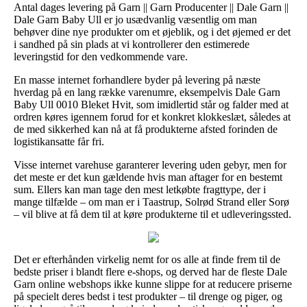
Antal dages levering på Garn || Garn Producenter || Dale Garn ||
Dale Garn Baby Ull er jo usædvanlig væsentlig om man
behøver dine nye produkter om et øjeblik, og i det øjemed er det
i sandhed på sin plads at vi kontrollerer den estimerede
leveringstid for den vedkommende vare.
En masse internet forhandlere byder på levering på næste
hverdag på en lang række varenumre, eksempelvis Dale Garn
Baby Ull 0010 Bleket Hvit, som imidlertid står og falder med at
ordren køres igennem forud for et konkret klokkeslæt, således at
de med sikkerhed kan nå at få produkterne afsted forinden de
logistikansatte får fri.
Visse internet varehuse garanterer levering uden gebyr, men for
det meste er det kun gældende hvis man aftager for en bestemt
sum. Ellers kan man tage den mest letkøbte fragttype, der i
mange tilfælde – om man er i Taastrup, Solrød Strand eller Sorø
– vil blive at få dem til at køre produkterne til et udleveringssted.
Det er efterhånden virkelig nemt for os alle at finde frem til de
bedste priser i blandt flere e-shops, og derved har de fleste Dale
Garn online webshops ikke kunne slippe for at reducere priserne
på specielt deres bedst i test produkter – til drenge og piger, og