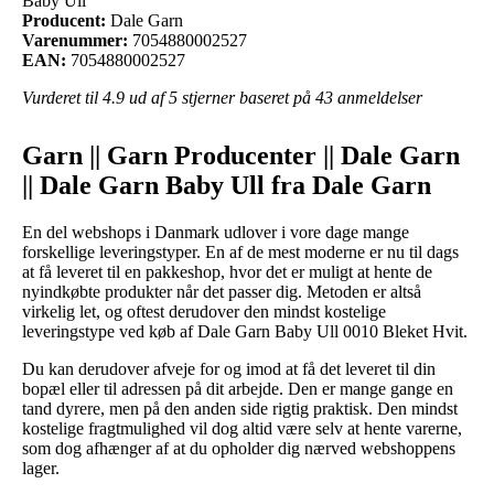
Baby Ull
Producent:
Dale Garn
Varenummer:
7054880002527
EAN:
7054880002527
Vurderet til
4.9
ud af 5 stjerner baseret på
43
anmeldelser
Garn || Garn Producenter || Dale Garn
|| Dale Garn Baby Ull fra Dale Garn
En del webshops i Danmark udlover i vore dage mange
forskellige leveringstyper. En af de mest moderne er nu til dags
at få leveret til en pakkeshop, hvor det er muligt at hente de
nyindkøbte produkter når det passer dig. Metoden er altså
virkelig let, og oftest derudover den mindst kostelige
leveringstype ved køb af Dale Garn Baby Ull 0010 Bleket Hvit.
Du kan derudover afveje for og imod at få det leveret til din
bopæl eller til adressen på dit arbejde. Den er mange gange en
tand dyrere, men på den anden side rigtig praktisk. Den mindst
kostelige fragtmulighed vil dog altid være selv at hente varerne,
som dog afhænger af at du opholder dig nærved webshoppens
lager.