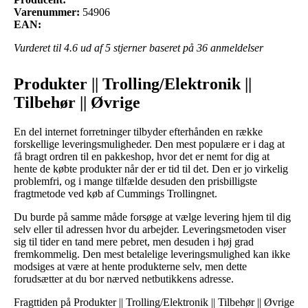
Varenummer:
54906
EAN:
Vurderet til
4.6
ud af 5 stjerner baseret på
36
anmeldelser
Produkter || Trolling/Elektronik ||
Tilbehør || Øvrige
En del internet forretninger tilbyder efterhånden en række
forskellige leveringsmuligheder. Den mest populære er i dag at
få bragt ordren til en pakkeshop, hvor det er nemt for dig at
hente de købte produkter når der er tid til det. Den er jo virkelig
problemfri, og i mange tilfælde desuden den prisbilligste
fragtmetode ved køb af Cummings Trollingnet.
Du burde på samme måde forsøge at vælge levering hjem til dig
selv eller til adressen hvor du arbejder. Leveringsmetoden viser
sig til tider en tand mere pebret, men desuden i høj grad
fremkommelig. Den mest betalelige leveringsmulighed kan ikke
modsiges at være at hente produkterne selv, men dette
forudsætter at du bor nærved netbutikkens adresse.
Fragttiden på Produkter || Trolling/Elektronik || Tilbehør || Øvrige