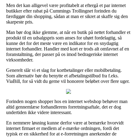
Men det kan alligevel være profitabelt at eftergå et par internet
butikker efter rabat på Cummings Trollingnet forinden du
færdiggør din shopping, sådan at man er sikret at skaffe sig den
skarpeste pris.
Man bør dog ikke glemme, at når en butik på nettet forhandler et
produkt til en udsalgspris som anses for uhørt fordelagtig, så
kunne det for det meste være en indikator for en snydagtig
internet forhandler. Handler med kort er trods alt omfavnet af en
foranstaltning, der passer på os imod bedrageriske internet
virksomheder.
Generelt slår vi et slag for kortbetalinger eller mobilbetaling.
Som alternativ bør du benytte et afbetalingstilbud fra f.eks.
ViaBill, for så vidt du gerne vil honorere beløbet over flere uger.
Forinden nogen shopper hos en internet webshop behøver man
altid gennemlæse forhandlerens forretningsaftale, det er dog
undertiden ikke videre interessant.
En nemmere løsning kunne derfor være at bemærke hvorvidt
internet firmaet er medlem af e-mærke ordningen, fordi det
typisk er en sikkerhed for at e-forretningen anerkender de