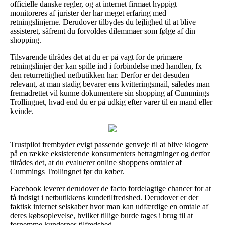
officielle danske regler, og at internet firmaet hyppigt
monitoreres af jurister der har meget erfaring med
retningslinjerne. Derudover tilbydes du lejlighed til at blive
assisteret, såfremt du forvoldes dilemmaer som følge af din
shopping.
Tilsvarende tilrådes det at du er på vagt for de primære
retningslinjer der kan spille ind i forbindelse med handlen, fx
den returrettighed netbutikken har. Derfor er det desuden
relevant, at man stadig bevarer ens kvitteringsmail, således man
fremadrettet vil kunne dokumentere sin shopping af Cummings
Trollingnet, hvad end du er på udkig efter varer til en mand eller
kvinde.
Trustpilot frembyder evigt passende genveje til at blive klogere
på en række eksisterende konsumenters betragtninger og derfor
tilrådes det, at du evaluerer online shoppens omtaler af
Cummings Trollingnet før du køber.
Facebook leverer derudover de facto fordelagtige chancer for at
få indsigt i netbutikkens kundetilfredshed. Derudover er der
faktisk internet selskaber hvor man kan udfærdige en omtale af
deres købsoplevelse, hvilket tillige burde tages i brug til at
fornemme kundernes tilfredshed.