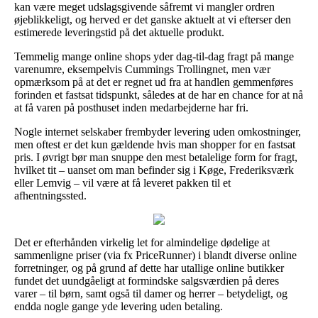
kan være meget udslagsgivende såfremt vi mangler ordren
øjeblikkeligt, og herved er det ganske aktuelt at vi efterser den
estimerede leveringstid på det aktuelle produkt.
Temmelig mange online shops yder dag-til-dag fragt på mange
varenumre, eksempelvis Cummings Trollingnet, men vær
opmærksom på at det er regnet ud fra at handlen gemmenføres
forinden et fastsat tidspunkt, således at de har en chance for at nå
at få varen på posthuset inden medarbejderne har fri.
Nogle internet selskaber frembyder levering uden omkostninger,
men oftest er det kun gældende hvis man shopper for en fastsat
pris. I øvrigt bør man snuppe den mest betalelige form for fragt,
hvilket tit – uanset om man befinder sig i Køge, Frederiksværk
eller Lemvig – vil være at få leveret pakken til et
afhentningssted.
Det er efterhånden virkelig let for almindelige dødelige at
sammenligne priser (via fx PriceRunner) i blandt diverse online
forretninger, og på grund af dette har utallige online butikker
fundet det uundgåeligt at formindske salgsværdien på deres
varer – til børn, samt også til damer og herrer – betydeligt, og
endda nogle gange yde levering uden betaling.