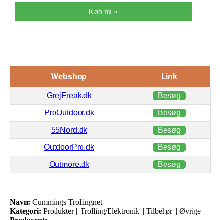
Køb nu »
Webshop
Link
GrejFreak.dk
Besøg
ProOutdoor.dk
Besøg
55Nord.dk
Besøg
OutdoorPro.dk
Besøg
Outmore.dk
Besøg
Navn:
Cummings Trollingnet
Kategori:
Produkter || Trolling/Elektronik || Tilbehør || Øvrige
Producent: