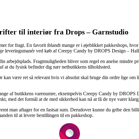
ifter til interiør fra Drops – Garnstudio
rmer for fragt. En favorit iblandt mange er i øjeblikket pakkeshops, hvor
elige leveringsmanér ved køb af Creepy Candy by DROPS Design – Ha
 din arbejdsplads. Fragtmuligheden bliver som regel en anelse mindre pri
f at du fysisk befinder dig nær netbutikkens tilholdssted.
ør kan være ret så relevant hvis vi absolut skal bruge din ordre lige om l
g på mange af butikkens varenumre, eksempelvis Creepy Candy by DROP
spunkt, med det formål at de med sikkerhed kan nå at få de nye varer klar
mt man aftager for en fastsat sum. Derudover kunne du gribe den billig
anden til at levere bestillingen til en pakkeshop.