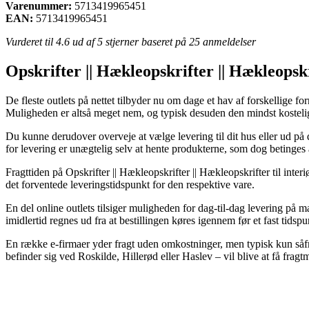
Varenummer:
5713419965451
EAN:
5713419965451
Vurderet til
4.6
ud af 5 stjerner baseret på
25
anmeldelser
Opskrifter || Hækleopskrifter || Hækleopskr
De fleste outlets på nettet tilbyder nu om dage et hav af forskellige fo
Muligheden er altså meget nem, og typisk desuden den mindst kost
Du kunne derudover overveje at vælge levering til dit hus eller ud på
for levering er unægtelig selv at hente produkterne, som dog betinges a
Fragttiden på Opskrifter || Hækleopskrifter || Hækleopskrifter til interi
det forventede leveringstidspunkt for den respektive vare.
En del online outlets tilsiger muligheden for dag-til-dag leverin
imidlertid regnes ud fra at bestillingen køres igennem før et fast tid
En række e-firmaer yder fragt uden omkostninger, men typisk kun såfre
befinder sig ved Roskilde, Hillerød eller Haslev – vil blive at få fragtm