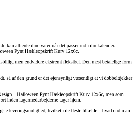
 du kan afhente dine varer når det passer ind i din kalender.
lloween Pynt Hækleopskrift Kurv 12x6c.
sbillig, men endvidere ekstremt fleksibel. Den mest betalelige form
idt, så af den grund er det øjensynligt væsentligt at vi dobbelttjekker
S Design – Halloween Pynt Hækleopskrift Kurv 12x6c, men som
gjort inden lagermedarbejderne tager hjem.
ste leveringsmulighed, hvilket i de fleste tilfælde – hvad end man