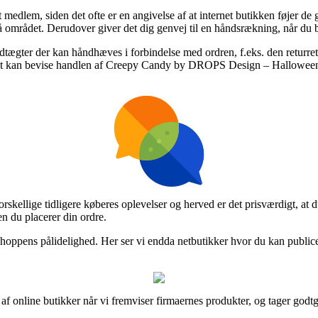
edlem, siden det ofte er en angivelse af at internet butikken føjer de
 området. Derudover giver det dig genvej til en håndsrækning, når du b
dtægter der kan håndhæves i forbindelse med ordren, f.eks. den returret 
elst kan bevise handlen af Creepy Candy by DROPS Design – Halloween
forskellige tidligere køberes oplevelser og herved er det prisværdigt, a
du placerer din ordre.
netshoppens pålidelighed. Her ser vi endda netbutikker hvor du kan publ
 af online butikker når vi fremviser firmaernes produkter, og tager godt