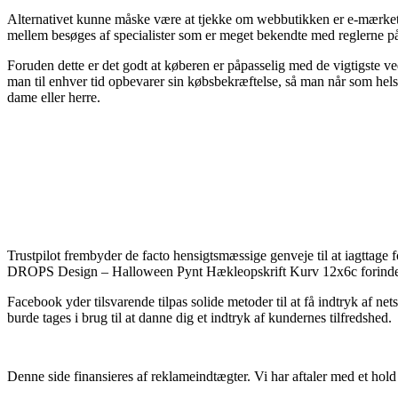
Alternativet kunne måske være at tjekke om webbutikken er e-mærket m
mellem besøges af specialister som er meget bekendte med reglerne på
Foruden dette er det godt at køberen er påpasselig med de vigtigste ve
man til enhver tid opbevarer sin købsbekræftelse, så man når som h
dame eller herre.
Trustpilot frembyder de facto hensigtsmæssige genveje til at iagttage 
DROPS Design – Halloween Pynt Hækleopskrift Kurv 12x6c forinden 
Facebook yder tilsvarende tilpas solide metoder til at få indtryk af 
burde tages i brug til at danne dig et indtryk af kundernes tilfredshed.
Denne side finansieres af reklameindtægter. Vi har aftaler med et hold