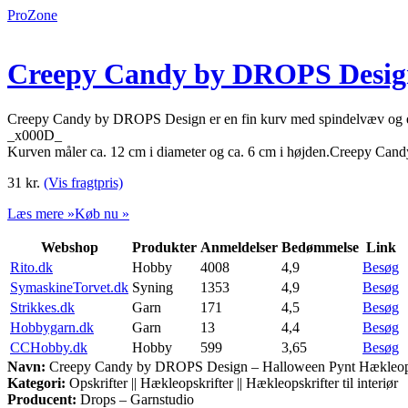
ProZone
Creepy Candy by DROPS Design
Creepy Candy by DROPS Design er en fin kurv med spindelvæv og en 
_x000D_
Kurven måler ca. 12 cm i diameter og ca. 6 cm i højden.Creepy 
31
kr.
(Vis fragtpris)
Læs mere »
Køb nu »
Webshop
Produkter
Anmeldelser
Bedømmelse
Link
Rito.dk
Hobby
4008
4,9
Besøg
SymaskineTorvet.dk
Syning
1353
4,9
Besøg
Strikkes.dk
Garn
171
4,5
Besøg
Hobbygarn.dk
Garn
13
4,4
Besøg
CCHobby.dk
Hobby
599
3,65
Besøg
Navn:
Creepy Candy by DROPS Design – Halloween Pynt Hækleops
Kategori:
Opskrifter || Hækleopskrifter || Hækleopskrifter til interiør
Producent:
Drops – Garnstudio