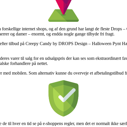
ra forskellige internet shops, og af den grund har langt de fleste Drops 
 herrer og damer – enormt, og endda nogle gange tilbyde fri fragt.
maer efter tilbud på Creepy Candy by DROPS Design – Halloween Pynt Hæ
eres varer til salg for en udsalgspris der kan ses som ekstraordinært f
falske forhandlere på nettet.
ger med mobilen. Som alternativ kunne du overveje et afbetalingstilbud fra 
de til hver en tid se på e-shoppens regler, men det er normalt ikke særl