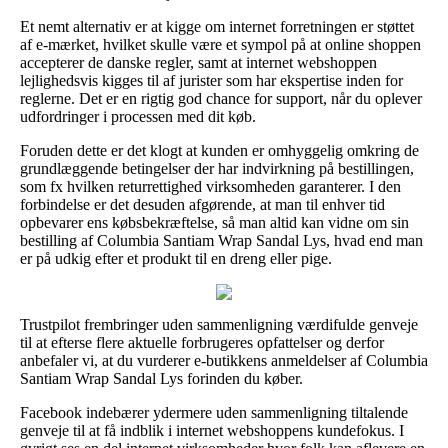
Et nemt alternativ er at kigge om internet forretningen er støttet
af e-mærket, hvilket skulle være et sympol på at online shoppen
accepterer de danske regler, samt at internet webshoppen
lejlighedsvis kigges til af jurister som har ekspertise inden for
reglerne. Det er en rigtig god chance for support, når du oplever
udfordringer i processen med dit køb.
Foruden dette er det klogt at kunden er omhyggelig omkring de
grundlæggende betingelser der har indvirkning på bestillingen,
som fx hvilken returrettighed virksomheden garanterer. I den
forbindelse er det desuden afgørende, at man til enhver tid
opbevarer ens købsbekræftelse, så man altid kan vidne om sin
bestilling af Columbia Santiam Wrap Sandal Lys, hvad end man
er på udkig efter et produkt til en dreng eller pige.
Trustpilot frembringer uden sammenligning værdifulde genveje
til at efterse flere aktuelle forbrugeres opfattelser og derfor
anbefaler vi, at du vurderer e-butikkens anmeldelser af Columbia
Santiam Wrap Sandal Lys forinden du køber.
Facebook indebærer ydermere uden sammenligning tiltalende
genveje til at få indblik i internet webshoppens kundefokus. I