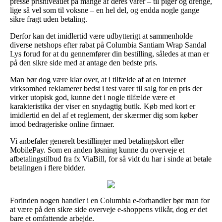
presse prisniveauet på mange af deres varer – til piger og drenge,
lige så vel som til voksne – en hel del, og endda nogle gange
sikre fragt uden betaling.
Derfor kan det imidlertid være udbytterigt at sammenholde
diverse netshops efter rabat på Columbia Santiam Wrap Sandal
Lys forud for at du gennemfører din bestilling, således at man er
på den sikre side med at antage den bedste pris.
Man bør dog være klar over, at i tilfælde af at en internet
virksomhed reklamerer bedst i test varer til salg for en pris der
virker utopisk god, kunne det i nogle tilfælde være et
karakteristika der viser en snydagtig butik. Køb med kort er
imidlertid en del af et reglement, der skærmer dig som køber
imod bedrageriske online firmaer.
Vi anbefaler generelt bestillinger med betalingskort eller
MobilePay. Som en anden løsning kunne du overveje et
afbetalingstilbud fra fx ViaBill, for så vidt du har i sinde at betale
betalingen i flere bidder.
Forinden nogen handler i en Columbia e-forhandler bør man for
at være på den sikre side overveje e-shoppens vilkår, dog er det
bare et omfattende arbejde.