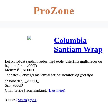
ProZone
Columbia
Santiam Wrap
Sandal Lys
Let og robust sandal i læder, med gode justerings muligheder og
høj komfort. _x000D_
Mellemsål:_x000D_
Techliteâ¢ letvægts mellemsål for høj komfort og god stød
absorbering. _x000D_
Sål:_x000D_
Omni-Gripâ¢ non-marking.
(Læs mere)
399
kr.
(Vis fragtpris)