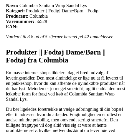
Navn:
Columbia Santiam Wrap Sandal Lys
Kategori:
Produkter || Fodtøj Dame/Børn || Fodtøj
Producent:
Columbia
Varenummer:
56528
EAN:
Vurderet til
3.8
ud af 5 stjerner baseret på
42
anmeldelser
Produkter || Fodtøj Dame/Børn ||
Fodtøj fra Columbia
En masse internet shops tildeler i dag et bredt udvalg af
leveringsmidler. Den mest almindelige er lige nu at få leveret til
en pakkeshop, hvor du kan afhente de nyindkøbte produkter når
du har lyst. Metoden er jo meget smertefri, og tit endda den mest
letkøbte form for fragt ved køb af Columbia Santiam Wrap
Sandal Lys.
Du bør ligeledes foretrække at vælge udbringning til din bopæl
eller til adressen hvor du arbejder. Fragtmuligheden er oftest en
anelse mindre prisbillig, men omvendt særligt smertefri. Den
billigste fragttype vil dog altid vise sig at være at hente
produkterne selv, hvilket nødvendiggør at du lever lige ved