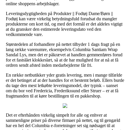
online shoppens arbejdslager.
Leveringsdygtigheden på Produkter || Fodtøj Dame/Børn ||
Fodtøj kan være virkelig betydningsfuld forudsat du mangler
produkterne om kort tid, og med det formål er det aldeles vigtigt
at du gransker den estimerede leveringsdato ved den
vedkommende vare.
Størstedelen af forhandlere på nettet tilbyder 1 dags fragt på en
lang række varenumre, eksempelvis Columbia Santiam Wrap
Sandal Lys, men det er påkrævet at handlen gemmenføres forud
for et fastslået klokkeslæt, så at de har mulighed for at nå at få
ordren sendt afsted inden medarbejderne får fri.
En række netbutikker yder gratis levering, men i mange tilfælde
er det betinget af at der handles for et bestemt beløb. Ellers burde
du tage den mest letkøbte leveringsmodel, der typisk – uanset
om du bor ved Fredericia, Frederikssund eller Struer – er at få
fragtmanden til at køre bestillingen til en pakkeshop.
Det er efterhånden virkelig simpelt for alle og enhver at
sammenligne priser på diverse firmaer på nettet, og til gengæld
har en hel del Columbia e-forretninger set sig nødsaget til at