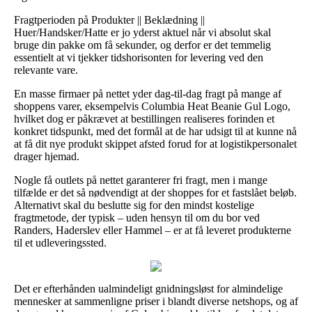
Fragtperioden på Produkter || Beklædning ||
Huer/Handsker/Hatte er jo yderst aktuel når vi absolut skal
bruge din pakke om få sekunder, og derfor er det temmelig
essentielt at vi tjekker tidshorisonten for levering ved den
relevante vare.
En masse firmaer på nettet yder dag-til-dag fragt på mange af
shoppens varer, eksempelvis Columbia Heat Beanie Gul Logo,
hvilket dog er påkrævet at bestillingen realiseres forinden et
konkret tidspunkt, med det formål at de har udsigt til at kunne nå
at få dit nye produkt skippet afsted forud for at logistikpersonalet
drager hjemad.
Nogle få outlets på nettet garanterer fri fragt, men i mange
tilfælde er det så nødvendigt at der shoppes for et fastslået beløb.
Alternativt skal du beslutte sig for den mindst kostelige
fragtmetode, der typisk – uden hensyn til om du bor ved
Randers, Haderslev eller Hammel – er at få leveret produkterne
til et udleveringssted.
Det er efterhånden ualmindeligt gnidningsløst for almindelige
mennesker at sammenligne priser i blandt diverse netshops, og af