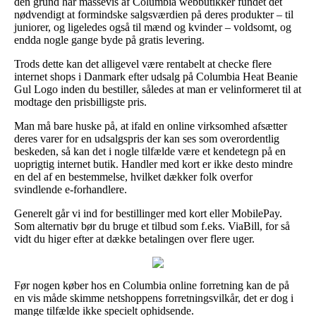
den grund har massevis af Columbia webbutikker fundet det
nødvendigt at formindske salgsværdien på deres produkter – til
juniorer, og ligeledes også til mænd og kvinder – voldsomt, og
endda nogle gange byde på gratis levering.
Trods dette kan det alligevel være rentabelt at checke flere
internet shops i Danmark efter udsalg på Columbia Heat Beanie
Gul Logo inden du bestiller, således at man er velinformeret til at
modtage den prisbilligste pris.
Man må bare huske på, at ifald en online virksomhed afsætter
deres varer for en udsalgspris der kan ses som overordentlig
beskeden, så kan det i nogle tilfælde være et kendetegn på en
uoprigtig internet butik. Handler med kort er ikke desto mindre
en del af en bestemmelse, hvilket dækker folk overfor
svindlende e-forhandlere.
Generelt går vi ind for bestillinger med kort eller MobilePay.
Som alternativ bør du bruge et tilbud som f.eks. ViaBill, for så
vidt du higer efter at dække betalingen over flere uger.
Før nogen køber hos en Columbia online forretning kan de på
en vis måde skimme netshoppens forretningsvilkår, det er dog i
mange tilfælde ikke specielt ophidsende.