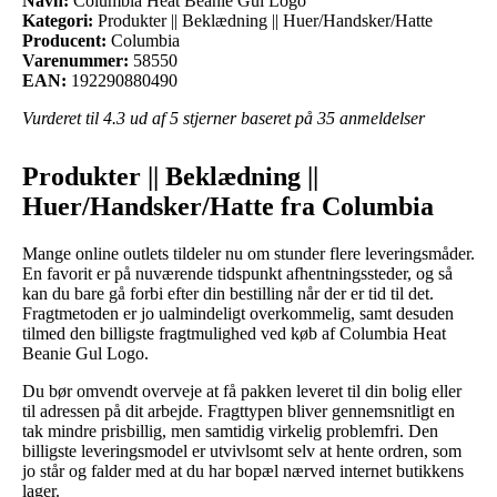
Navn:
Columbia Heat Beanie Gul Logo
Kategori:
Produkter || Beklædning || Huer/Handsker/Hatte
Producent:
Columbia
Varenummer:
58550
EAN:
192290880490
Vurderet til
4.3
ud af 5 stjerner baseret på
35
anmeldelser
Produkter || Beklædning ||
Huer/Handsker/Hatte fra Columbia
Mange online outlets tildeler nu om stunder flere leveringsmåder.
En favorit er på nuværende tidspunkt afhentningssteder, og så
kan du bare gå forbi efter din bestilling når der er tid til det.
Fragtmetoden er jo ualmindeligt overkommelig, samt desuden
tilmed den billigste fragtmulighed ved køb af Columbia Heat
Beanie Gul Logo.
Du bør omvendt overveje at få pakken leveret til din bolig eller
til adressen på dit arbejde. Fragttypen bliver gennemsnitligt en
tak mindre prisbillig, men samtidig virkelig problemfri. Den
billigste leveringsmodel er utvivlsomt selv at hente ordren, som
jo står og falder med at du har bopæl nærved internet butikkens
lager.