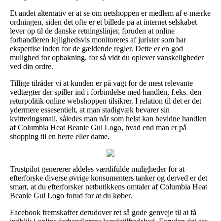
Et andet alternativ er at se om netshoppen er medlem af e-mærke
ordningen, siden det ofte er et billede på at internet selskabet
lever op til de danske retningslinjer, foruden at online
forhandleren lejlighedsvis monitoreres af jurister som har
ekspertise inden for de gældende regler. Dette er en god
mulighed for opbakning, for så vidt du oplever vanskeligheder
ved din ordre.
Tillige tilråder vi at kunden er på vagt for de mest relevante
vedtægter der spiller ind i forbindelse med handlen, f.eks. den
returpolitik online webshoppen tilsikrer. I relation til det er det
ydermere essesentielt, at man stadigvæk bevarer sin
kvitteringsmail, således man når som helst kan bevidne handlen
af Columbia Heat Beanie Gul Logo, hvad end man er på
shopping til en herre eller dame.
Trustpilot genererer aldeles værdifulde muligheder for at
efterforske diverse øvrige konsumenters tanker og derved er det
smart, at du efterforsker netbutikkens omtaler af Columbia Heat
Beanie Gul Logo forud for at du køber.
Facebook fremskaffer derudover ret så gode genveje til at få