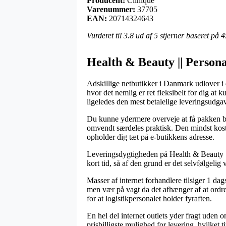
Producent:
Clinique
Varenummer:
37705
EAN:
20714324643
Vurderet til
3.8
ud af 5 stjerner baseret på
4
Health & Beauty || Persona
Adskillige netbutikker i Danmark udlover i
hvor det nemlig er ret fleksibelt for dig at 
ligeledes den mest betalelige leveringsud
Du kunne ydermere overveje at få pakken brag
omvendt særdeles praktisk. Den mindst koste
opholder dig tæt på e-butikkens adresse.
Leveringsdygtigheden på Health & Beauty || 
kort tid, så af den grund er det selvfølgeli
Masser af internet forhandlere tilsiger 1 
men vær på vagt da det afhænger af at ordren
for at logistikpersonalet holder fyraften.
En hel del internet outlets yder fragt uden 
prisbilligste mulighed for levering, hvilket 