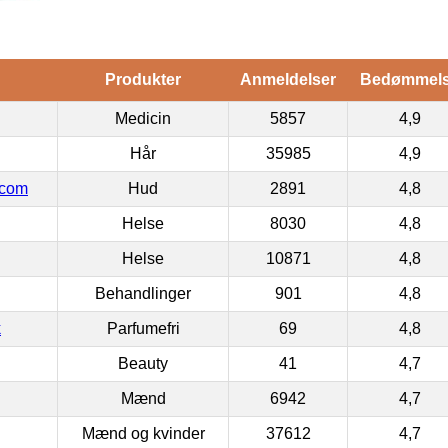
Produkter
Anmeldelser
Bedømmel
Medicin
5857
4,9
Hår
35985
4,9
.com
Hud
2891
4,8
Helse
8030
4,8
Helse
10871
4,8
Behandlinger
901
4,8
k
Parfumefri
69
4,8
Beauty
41
4,7
Mænd
6942
4,7
Mænd og kvinder
37612
4,7