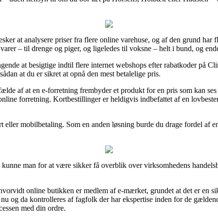
esker at analysere priser fra flere online varehuse, og af den grund har fl
 varer – til drenge og piger, og ligeledes til voksne – helt i bund, og en
gende at besigtige indtil flere internet webshops efter rabatkoder på 
dan at du er sikret at opnå den mest betalelige pris.
lfælde af at en e-forretning frembyder et produkt for en pris som kan se
line forretning. Kortbestillinger er heldigvis indbefattet af en lovbes
t eller mobilbetaling. Som en anden løsning burde du drage fordel af en
k kunne man for at være sikker få overblik over virksomhedens handelsbe
 hvorvidt online butikken er medlem af e-mærket, grundet at det er en si
t nu og da kontrolleres af fagfolk der har ekspertise inden for de gælden
ocessen med din ordre.