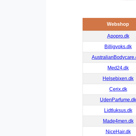
Webshop
Apopro.dk
Billigvoks.dk
AustralianBodycare
Med24.dk
Helsebixen.dk
Cerix.dk
UdenParfume.d
Lidtluksus.dk
Made4men.dk
NiceHair.dk