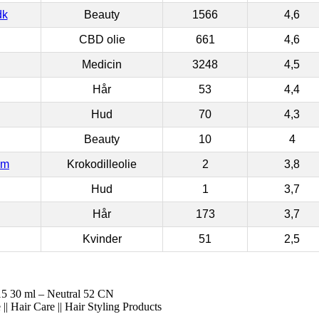
dk
Beauty
1566
4,6
CBD olie
661
4,6
Medicin
3248
4,5
Hår
53
4,4
Hud
70
4,3
Beauty
10
4
om
Krokodilleolie
2
3,8
Hud
1
3,7
Hår
173
3,7
Kvinder
51
2,5
5 30 ml – Neutral 52 CN
|| Hair Care || Hair Styling Products