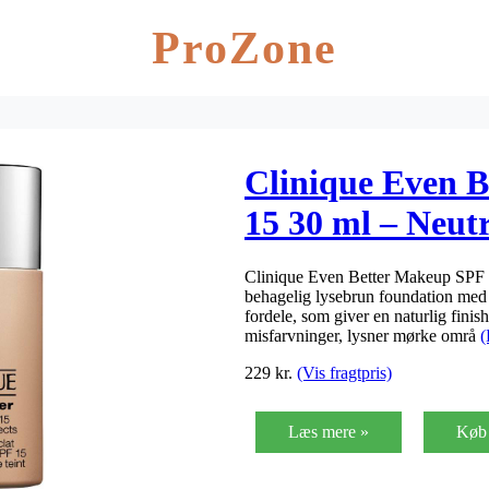
ProZone
Clinique Even 
15 30 ml – Neut
Clinique Even Better Makeup SPF 1
behagelig lysebrun foundation med
fordele, som giver en naturlig fini
misfarvninger, lysner mørke områ
(
229
kr.
(Vis fragtpris)
Læs mere »
Køb 