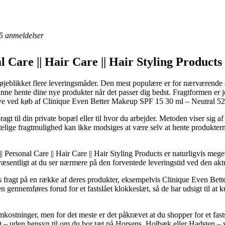
5
anmeldelser
l Care || Hair Care || Hair Styling Products
 øjeblikket flere leveringsmåder. Den mest populære er for nærværende 
kunne hente dine nye produkter når det passer dig bedst. Fragtformen er j
gave ved køb af Clinique Even Better Makeup SPF 15 30 ml – Neutral 5
t til din private bopæl eller til hvor du arbejder. Metoden viser sig a
lige fragtmulighed kan ikke modsiges at være selv at hente produktern
Personal Care || Hair Care || Hair Styling Products er naturligvis mege
g væsentligt at du ser nærmere på den forventede leveringstid ved den akt
dags fragt på en række af deres produkter, eksempelvis Clinique Even B
 gennemføres forud for et fastslået klokkeslæt, så de har udsigt til at 
omkostninger, men for det meste er det påkrævet at du shopper for et fa
tit – uden hensyn til om du bor tæt på Horsens, Holbæk eller Hadsten – vi