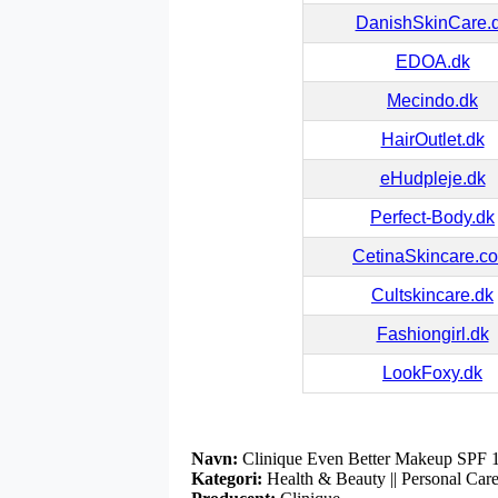
DanishSkinCare.
EDOA.dk
Mecindo.dk
HairOutlet.dk
eHudpleje.dk
Perfect-Body.dk
CetinaSkincare.c
Cultskincare.dk
Fashiongirl.dk
LookFoxy.dk
Navn:
Clinique Even Better Makeup SPF 1
Kategori:
Health & Beauty || Personal Care 