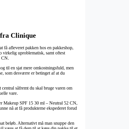
 fra Clinique
at få afleveret pakken hos en pakkeshop,
o virkelig uproblematisk, samt oftest
2 CN.
f og til en sjat mere omkostningsfuld, men
e, som desværre er betinget af at du
t central såfremt du skal bruge varen om
uelle vare.
etter Makeup SPF 15 30 ml – Neutral 52 CN,
kunne nå at få produkterne ekspederet forud
stsat beløb. Alternativt må man snuppe den
l være at få dem til at køre din pakke til et