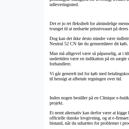
udleveringssted.
Det er jo ret fleksibelt for almindelige menn
tvunget til at nedsætte prisniveauet på deres
Dog kan det ikke desto mindre være indbrin
Neutral 52 CN før du gennemfører dit køb, så
Man må alligevel være så påpasselig, at i ti
undertiden være en indikation på en uægte on
forhandlere.
Vi går generelt ind for køb med betalingskor
til hensigt at afbetale regningen over tid.
Inden nogen bestiller på en Clinique e-buti
projekt.
Et nemt alternativ kan derfor være at kigge
officielle danske lovgivning, og at e-firmae
bistand, når du udsættes for problemer i pr