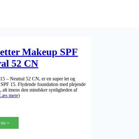
Better Makeup SPF
ral 52 CN
5 – Neutral 52 CN, er en super let og
 SPF 15. Flydende foundation med plejende
sh, alt imens den mindsker synligheden af
Læs mere)
nu »