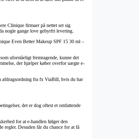
ere Clinique firmaer på nettet set sig
dda nogle gange love gebyrfri levering.
Clinique Even Better Makeup SPF 15 30 ml –
s som uforståeligt fremragende, kunne det
temmelse, der hjælper køber overfor uægte e-
 afdragsordning fra fx ViaBill, hvis du har
tingelser, det er dog oftest et omfattende
kkerhed for at e-handlen følger den
de regler. Desuden får du chance for at få