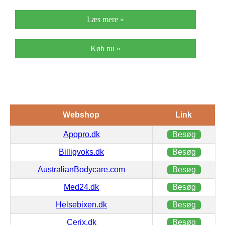
Læs mere »
Køb nu »
Webshop
Link
Apopro.dk
Besøg
Billigvoks.dk
Besøg
AustralianBodycare.com
Besøg
Med24.dk
Besøg
Helsebixen.dk
Besøg
Cerix.dk
Besøg