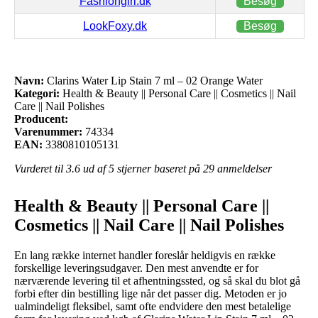
Fashiongirl.dk
Besøg
LookFoxy.dk
Besøg
Navn:
Clarins Water Lip Stain 7 ml – 02 Orange Water
Kategori:
Health & Beauty || Personal Care || Cosmetics || Nail
Care || Nail Polishes
Producent:
Varenummer:
74334
EAN:
3380810105131
Vurderet til
3.6
ud af 5 stjerner baseret på
29
anmeldelser
Health & Beauty || Personal Care ||
Cosmetics || Nail Care || Nail Polishes
En lang række internet handler foreslår heldigvis en række
forskellige leveringsudgaver. Den mest anvendte er for
nærværende levering til et afhentningssted, og så skal du blot gå
forbi efter din bestilling lige når det passer dig. Metoden er jo
ualmindeligt fleksibel, samt ofte endvidere den mest betalelige