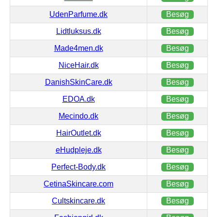
UdenParfume.dk
Besøg
Lidtluksus.dk
Besøg
Made4men.dk
Besøg
NiceHair.dk
Besøg
DanishSkinCare.dk
Besøg
EDOA.dk
Besøg
Mecindo.dk
Besøg
HairOutlet.dk
Besøg
eHudpleje.dk
Besøg
Perfect-Body.dk
Besøg
CetinaSkincare.com
Besøg
Cultskincare.dk
Besøg