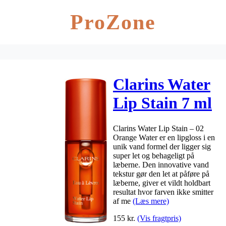
ProZone
Clarins Water
Lip Stain 7 ml
– 02 Orange
Clarins Water Lip Stain – 02
Water
Orange Water er en lipgloss i en
unik vand formel der ligger sig
super let og behageligt på
læberne. Den innovative vand
tekstur gør den let at påføre på
læberne, giver et vildt holdbart
resultat hvor farven ikke smitter
af me
(Læs mere)
155
kr.
(Vis fragtpris)