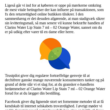
Ligeså går vi ind for at køberen er oppe på mærkerne omkring
de mest vitale betingelser der kan influere på transaktionen, som
fx den returrettighed online butikken tilsikrer. I den
sammenhæng er det desuden afgørende, at man stadigvæk sikrer
sin kvitteringsmail, så man senere vil kunne bekræfte handlen af
Clarins Water Lip Stain 7 ml – 02 Orange Water, uanset om du
er på udkig efter varer til en dame eller herre.
Trustpilot giver dig regulære fortræffelige genveje til at
dechifrere ganske mange nuværende konsumenters tanker og på
grund af dette slår vi et slag for, at du gransker e-handlens
bedømmelser af Clarins Water Lip Stain 7 ml – 02 Orange Water
forud for at du lægger din bestilling.
Facebook giver dig lignende stort set fornemme metoder til at få
kendskab til internet selskabets troværdighed. I øvrigt møder vi