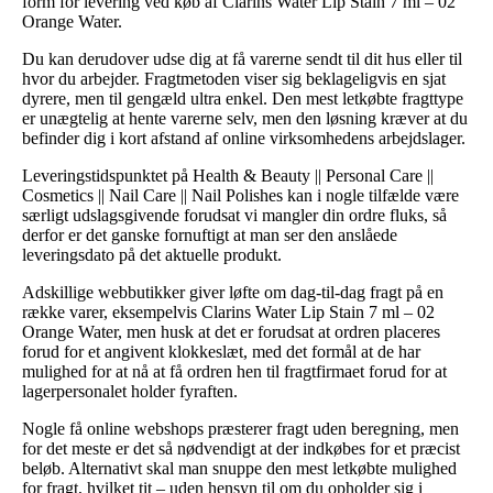
form for levering ved køb af Clarins Water Lip Stain 7 ml – 02
Orange Water.
Du kan derudover udse dig at få varerne sendt til dit hus eller til
hvor du arbejder. Fragtmetoden viser sig beklageligvis en sjat
dyrere, men til gengæld ultra enkel. Den mest letkøbte fragttype
er unægtelig at hente varerne selv, men den løsning kræver at du
befinder dig i kort afstand af online virksomhedens arbejdslager.
Leveringstidspunktet på Health & Beauty || Personal Care ||
Cosmetics || Nail Care || Nail Polishes kan i nogle tilfælde være
særligt udslagsgivende forudsat vi mangler din ordre fluks, så
derfor er det ganske fornuftigt at man ser den anslåede
leveringsdato på det aktuelle produkt.
Adskillige webbutikker giver løfte om dag-til-dag fragt på en
række varer, eksempelvis Clarins Water Lip Stain 7 ml – 02
Orange Water, men husk at det er forudsat at ordren placeres
forud for et angivent klokkeslæt, med det formål at de har
mulighed for at nå at få ordren hen til fragtfirmaet forud for at
lagerpersonalet holder fyraften.
Nogle få online webshops præsterer fragt uden beregning, men
for det meste er det så nødvendigt at der indkøbes for et præcist
beløb. Alternativt skal man snuppe den mest letkøbte mulighed
for fragt, hvilket tit – uden hensyn til om du opholder sig i