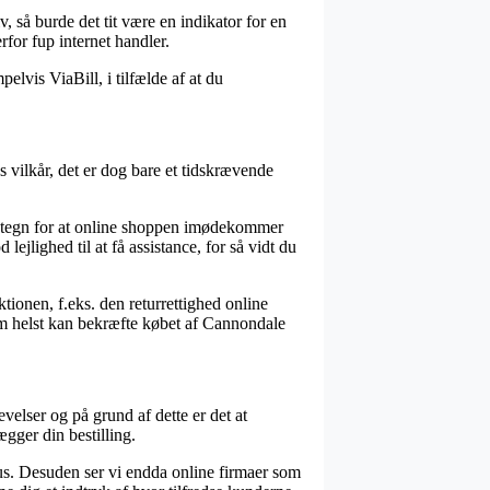
, så burde det tit være en indikator for en
for fup internet handler.
elvis ViaBill, i tilfælde af at du
 vilkår, det er dog bare et tidskrævende
ndetegn for at online shoppen imødekommer
lejlighed til at få assistance, for så vidt du
ionen, f.eks. den returrettighed online
 som helst kan bekræfte købet af Cannondale
velser og på grund af dette er det at
gger din bestilling.
kus. Desuden ser vi endda online firmaer som