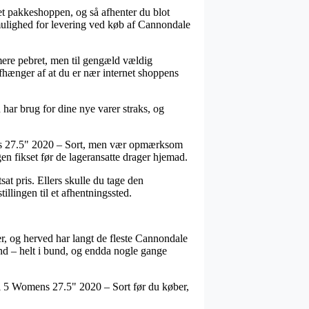
ket pakkeshoppen, og så afhenter du blot
 mulighed for levering ved køb af Cannondale
t mere pebret, men til gengæld vældig
afhænger af at du er nær internet shoppens
har brug for dine nye varer straks, og
mens 27.5" 2020 – Sort, men vær opmærksom
ngen fikset før de lageransatte drager hjemad.
sat pris. Ellers skulle du tage den
illingen til et afhentningssted.
er, og herved har langt de fleste Cannondale
ænd – helt i bund, og endda nogle gange
il 5 Womens 27.5" 2020 – Sort før du køber,