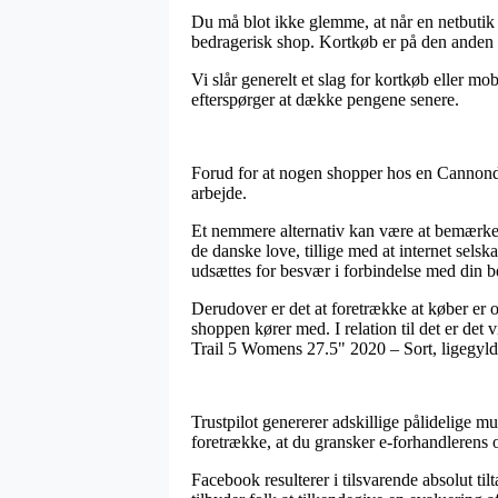
Du må blot ikke glemme, at når en netbutik u
bedragerisk shop. Kortkøb er på den anden s
Vi slår generelt et slag for kortkøb eller m
efterspørger at dække pengene senere.
Forud for at nogen shopper hos en Cannondal
arbejde.
Et nemmere alternativ kan være at bemærke 
de danske love, tillige med at internet selska
udsættes for besvær i forbindelse med din be
Derudover er det at foretrække at køber er 
shoppen kører med. I relation til det er det
Trail 5 Womens 27.5" 2020 – Sort, ligegyldi
Trustpilot genererer adskillige pålidelige m
foretrække, at du gransker e-forhandlerens
Facebook resulterer i tilsvarende absolut t