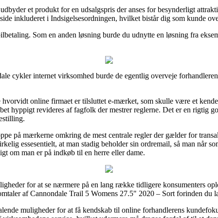
dbyder et produkt for en udsalgspris der anses for besynderligt attraktiv
ide inkluderet i Indsigelsesordningen, hvilket bistår dig som kunde over
obilbetaling. Som en anden løsning burde du udnytte en løsning fra eksemp
e cykler internet virksomhed burde de egentlig overveje forhandlerens
hvorvidt online firmaet er tilsluttet e-mærket, som skulle være et ke
bet hyppigt revideres af fagfolk der mestrer reglerne. Det er en rigtig god 
stilling.
oppe på mærkerne omkring de mest centrale regler der gælder for transakt
 virkelig essesentielt, at man stadig beholder sin ordremail, så man når
gt om man er på indkøb til en herre eller dame.
uligheder for at se nærmere på en lang række tidligere konsumenters ople
 omtaler af Cannondale Trail 5 Womens 27.5" 2020 – Sort forinden du læ
iltalende muligheder for at få kendskab til online forhandlerens kundefo