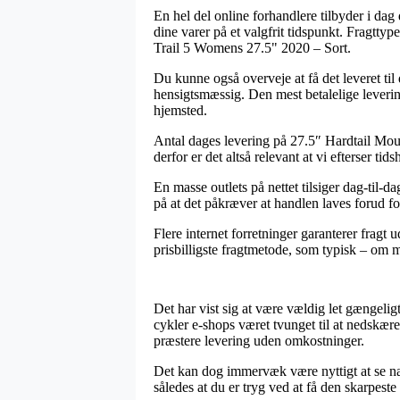
En hel del online forhandlere tilbyder i da
dine varer på et valgfrit tidspunkt. Fragtt
Trail 5 Womens 27.5" 2020 – Sort.
Du kunne også overveje at få det leveret til
hensigtsmæssig. Den mest betalelige levering
hjemsted.
Antal dages levering på 27.5″ Hardtail Moun
derfor er det altså relevant at vi efterser ti
En masse outlets på nettet tilsiger dag-ti
på at det påkræver at handlen laves forud for
Flere internet forretninger garanterer fragt 
prisbilligste fragtmetode, som typisk – om m
Det har vist sig at være vældig let gængelig
cykler e-shops været tvunget til at nedskære
præstere levering uden omkostninger.
Det kan dog immervæk være nyttigt at se næ
således at du er tryg ved at få den skarpeste 