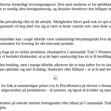
g diverse forskellige leveringsudgaver. Den mest moderne er for øjeblik
ypen er nemlig ultra hensigtsmæssig, og desuden derudover den billigste
 din privatbolig eller til dit arbejde. Muligheden bliver godt nok en sja
smanér vil dog altid vise sig at være at hente varerne selv, men dette 
tainbike kan i nogle tilfælde være ualmindeligt betydningsfuld hvis du 
dshorisonten for levering for det relevante produkt.
l-dag fragt på en række produkter, eksempelvis Cannondale Trail 5 Wo
 et besluttet klokkeslæt, så at de højst sandsynligt kan nå at få bestilli
uden betaling, men i mange tilfælde afkræver det at man køber for en fast
an opholder sig nær Kolding, Haderslev eller Billund – er at få kørt best
t for folk at sammenligne priser (via fx PriceRunner) på diverse e-firma
 salgsværdien på produkterne – til juniorer, og ligeså til kvinder og m
rmere på enkelte internet foretagender efter tilbud på Cannondale Tra
pris.