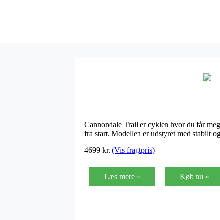
Cannondale Trail er cyklen hvor du får mege
fra start. Modellen er udstyret med stabilt
4699
kr.
(Vis fragtpris)
Læs mere »
Køb nu »