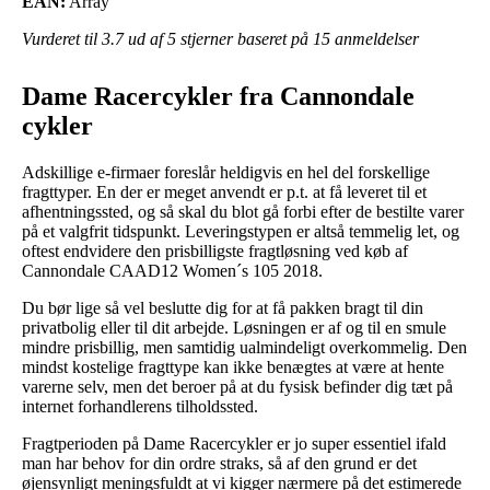
EAN:
Array
Vurderet til
3.7
ud af 5 stjerner baseret på
15
anmeldelser
Dame Racercykler fra Cannondale
cykler
Adskillige e-firmaer foreslår heldigvis en hel del forskellige
fragttyper. En der er meget anvendt er p.t. at få leveret til et
afhentningssted, og så skal du blot gå forbi efter de bestilte varer
på et valgfrit tidspunkt. Leveringstypen er altså temmelig let, og
oftest endvidere den prisbilligste fragtløsning ved køb af
Cannondale CAAD12 Women´s 105 2018.
Du bør lige så vel beslutte dig for at få pakken bragt til din
privatbolig eller til dit arbejde. Løsningen er af og til en smule
mindre prisbillig, men samtidig ualmindeligt overkommelig. Den
mindst kostelige fragttype kan ikke benægtes at være at hente
varerne selv, men det beroer på at du fysisk befinder dig tæt på
internet forhandlerens tilholdssted.
Fragtperioden på Dame Racercykler er jo super essentiel ifald
man har behov for din ordre straks, så af den grund er det
øjensynligt meningsfuldt at vi kigger nærmere på det estimerede