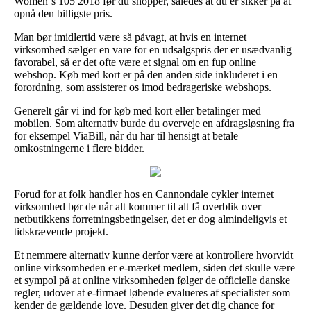
Women´s 105 2018 før du shopper, således at du er sikker på at
opnå den billigste pris.
Man bør imidlertid være så påvagt, at hvis en internet
virksomhed sælger en vare for en udsalgspris der er usædvanlig
favorabel, så er det ofte være et signal om en fup online
webshop. Køb med kort er på den anden side inkluderet i en
forordning, som assisterer os imod bedrageriske webshops.
Generelt går vi ind for køb med kort eller betalinger med
mobilen. Som alternativ burde du overveje en afdragsløsning fra
for eksempel ViaBill, når du har til hensigt at betale
omkostningerne i flere bidder.
Forud for at folk handler hos en Cannondale cykler internet
virksomhed bør de når alt kommer til alt få overblik over
netbutikkens forretningsbetingelser, det er dog almindeligvis et
tidskrævende projekt.
Et nemmere alternativ kunne derfor være at kontrollere hvorvidt
online virksomheden er e-mærket medlem, siden det skulle være
et sympol på at online virksomheden følger de officielle danske
regler, udover at e-firmaet løbende evalueres af specialister som
kender de gældende love. Desuden giver det dig chance for