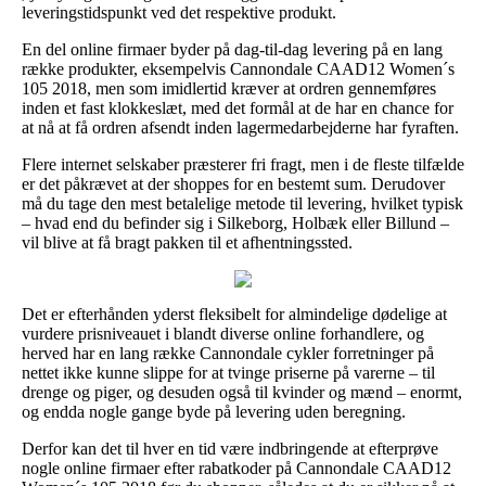
leveringstidspunkt ved det respektive produkt.
En del online firmaer byder på dag-til-dag levering på en lang
række produkter, eksempelvis Cannondale CAAD12 Women´s
105 2018, men som imidlertid kræver at ordren gennemføres
inden et fast klokkeslæt, med det formål at de har en chance for
at nå at få ordren afsendt inden lagermedarbejderne har fyraften.
Flere internet selskaber præsterer fri fragt, men i de fleste tilfælde
er det påkrævet at der shoppes for en bestemt sum. Derudover
må du tage den mest betalelige metode til levering, hvilket typisk
– hvad end du befinder sig i Silkeborg, Holbæk eller Billund –
vil blive at få bragt pakken til et afhentningssted.
Det er efterhånden yderst fleksibelt for almindelige dødelige at
vurdere prisniveauet i blandt diverse online forhandlere, og
herved har en lang række Cannondale cykler forretninger på
nettet ikke kunne slippe for at tvinge priserne på varerne – til
drenge og piger, og desuden også til kvinder og mænd – enormt,
og endda nogle gange byde på levering uden beregning.
Derfor kan det til hver en tid være indbringende at efterprøve
nogle online firmaer efter rabatkoder på Cannondale CAAD12