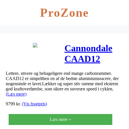
ProZone
Cannondale
CAAD12
Women´s 105
Lettere, stivere og behageligere end mange carbonrammer.
2018
CAAD12 er simpelthen en af de bedste aluminiumsracere, der
nogensinde er lavet.Lækker og super stiv ramme med ekstrem
god kraftoverførelse, som sikrer en suveræn speed i cyklen.
(Læs mere)
9799
kr.
(Vis fragtpris)
Læs mere »