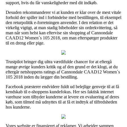
support, hvis du får vanskeligheder med dit indkøb.
Desuden rekommanderer vi at kunden er klar over de mest vitale
forhold der spiller ind i forbindelse med bestillingen, til eksempel
den returpolitik e-forretningen anvender. I den relation er det
virkelig vigtigt, at man stadig bibeholder sin ordrekvittering, så
man når som helst kan eftervise sin shopping af Cannondale
CAAD12 Women´s 105 2018, om man efterspørger produkter
til en dreng eller pige.
Trustpilot bringer dig ultra værdifulde chancer for at eftergå
mange øvrige kunders kritik og af den grund er det klogt, at du
eftergår netshoppens ratings af Cannondale CAAD12 Women´s
105 2018 inden du lægger din bestilling.
Facebook præsterer endvidere fuldt ud belejlige genveje til at få
kendskab til e-shoppens kundefokus. Her ses faktisk internet
varehuse som tilbyder kunderne at levere en evaluering af deres
køb, som tilmed må udnyttes til at få et indtryk af tilfredsheden
hos kunderne.
Vores website er finansieret af reklamer. Vi arbejder sammen