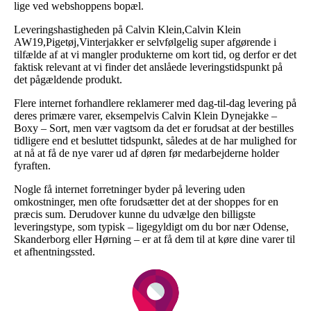
lige ved webshoppens bopæl.
Leveringshastigheden på Calvin Klein,Calvin Klein
AW19,Pigetøj,Vinterjakker er selvfølgelig super afgørende i
tilfælde af at vi mangler produkterne om kort tid, og derfor er det
faktisk relevant at vi finder det anslåede leveringstidspunkt på
det pågældende produkt.
Flere internet forhandlere reklamerer med dag-til-dag levering på
deres primære varer, eksempelvis Calvin Klein Dynejakke –
Boxy – Sort, men vær vagtsom da det er forudsat at der bestilles
tidligere end et besluttet tidspunkt, således at de har mulighed for
at nå at få de nye varer ud af døren før medarbejderne holder
fyraften.
Nogle få internet forretninger byder på levering uden
omkostninger, men ofte forudsætter det at der shoppes for en
præcis sum. Derudover kunne du udvælge den billigste
leveringstype, som typisk – ligegyldigt om du bor nær Odense,
Skanderborg eller Hørning – er at få dem til at køre dine varer til
et afhentningssted.