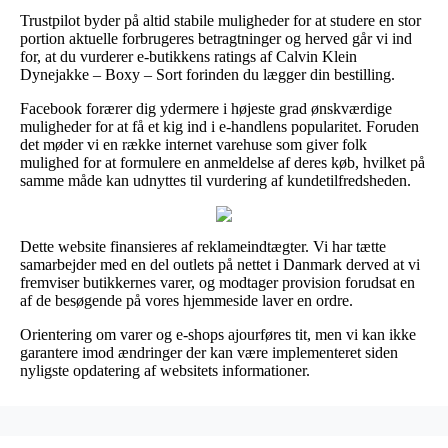
Trustpilot byder på altid stabile muligheder for at studere en stor
portion aktuelle forbrugeres betragtninger og herved går vi ind
for, at du vurderer e-butikkens ratings af Calvin Klein
Dynejakke – Boxy – Sort forinden du lægger din bestilling.
Facebook forærer dig ydermere i højeste grad ønskværdige
muligheder for at få et kig ind i e-handlens popularitet. Foruden
det møder vi en række internet varehuse som giver folk
mulighed for at formulere en anmeldelse af deres køb, hvilket på
samme måde kan udnyttes til vurdering af kundetilfredsheden.
Dette website finansieres af reklameindtægter. Vi har tætte
samarbejder med en del outlets på nettet i Danmark derved at vi
fremviser butikkernes varer, og modtager provision forudsat en
af de besøgende på vores hjemmeside laver en ordre.
Orientering om varer og e-shops ajourføres tit, men vi kan ikke
garantere imod ændringer der kan være implementeret siden
nyligste opdatering af websitets informationer.