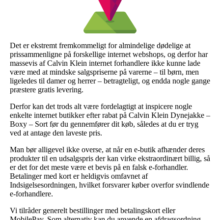
Det er ekstremt fremkommeligt for almindelige dødelige at
prissammenligne på forskellige internet webshops, og derfor har
massevis af Calvin Klein internet forhandlere ikke kunne lade
være med at mindske salgspriserne på varerne – til børn, men
ligeledes til damer og herrer – betragteligt, og endda nogle gange
præstere gratis levering.
Derfor kan det trods alt være fordelagtigt at inspicere nogle
enkelte internet butikker efter rabat på Calvin Klein Dynejakke –
Boxy – Sort før du gennemfører dit køb, således at du er tryg
ved at antage den laveste pris.
Man bør alligevel ikke overse, at når en e-butik afhænder deres
produkter til en udsalgspris der kan virke ekstraordinært billig, så
er det for det meste være et bevis på en falsk e-forhandler.
Betalinger med kort er heldigvis omfavnet af
Indsigelsesordningen, hvilket forsvarer køber overfor svindlende
e-forhandlere.
Vi tilråder generelt bestillinger med betalingskort eller
MobilePay. Som alternativ kan du anvende en afdragsordning