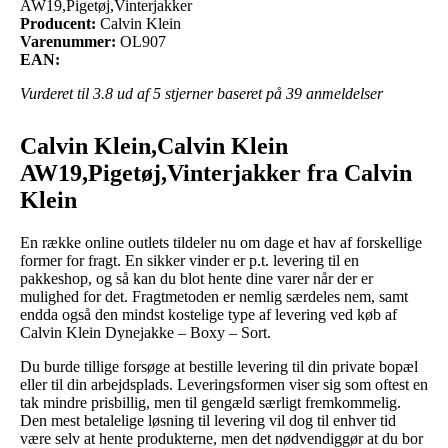
AW19,Pigetøj,Vinterjakker
Producent:
Calvin Klein
Varenummer:
OL907
EAN:
Vurderet til
3.8
ud af 5 stjerner baseret på
39
anmeldelser
Calvin Klein,Calvin Klein
AW19,Pigetøj,Vinterjakker fra Calvin
Klein
En række online outlets tildeler nu om dage et hav af forskellige
former for fragt. En sikker vinder er p.t. levering til en
pakkeshop, og så kan du blot hente dine varer når der er
mulighed for det. Fragtmetoden er nemlig særdeles nem, samt
endda også den mindst kostelige type af levering ved køb af
Calvin Klein Dynejakke – Boxy – Sort.
Du burde tillige forsøge at bestille levering til din private bopæl
eller til din arbejdsplads. Leveringsformen viser sig som oftest en
tak mindre prisbillig, men til gengæld særligt fremkommelig.
Den mest betalelige løsning til levering vil dog til enhver tid
være selv at hente produkterne, men det nødvendiggør at du bor