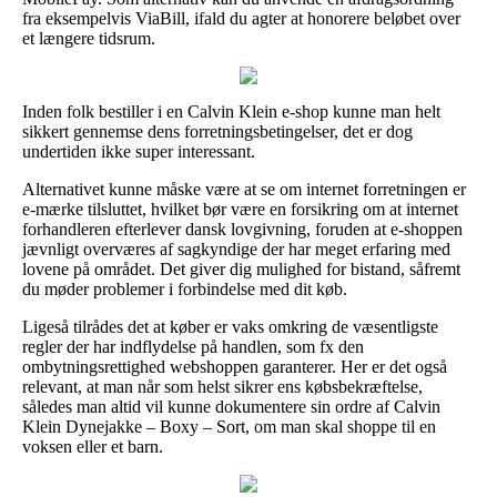
fra eksempelvis ViaBill, ifald du agter at honorere beløbet over
et længere tidsrum.
Inden folk bestiller i en Calvin Klein e-shop kunne man helt
sikkert gennemse dens forretningsbetingelser, det er dog
undertiden ikke super interessant.
Alternativet kunne måske være at se om internet forretningen er
e-mærke tilsluttet, hvilket bør være en forsikring om at internet
forhandleren efterlever dansk lovgivning, foruden at e-shoppen
jævnligt overværes af sagkyndige der har meget erfaring med
lovene på området. Det giver dig mulighed for bistand, såfremt
du møder problemer i forbindelse med dit køb.
Ligeså tilrådes det at køber er vaks omkring de væsentligste
regler der har indflydelse på handlen, som fx den
ombytningsrettighed webshoppen garanterer. Her er det også
relevant, at man når som helst sikrer ens købsbekræftelse,
således man altid vil kunne dokumentere sin ordre af Calvin
Klein Dynejakke – Boxy – Sort, om man skal shoppe til en
voksen eller et barn.