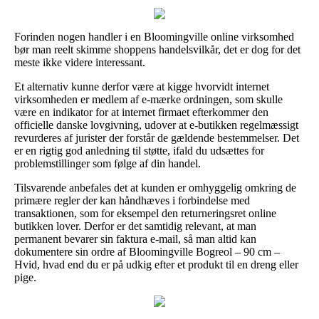
Forinden nogen handler i en Bloomingville online virksomhed
bør man reelt skimme shoppens handelsvilkår, det er dog for det
meste ikke videre interessant.
Et alternativ kunne derfor være at kigge hvorvidt internet
virksomheden er medlem af e-mærke ordningen, som skulle
være en indikator for at internet firmaet efterkommer den
officielle danske lovgivning, udover at e-butikken regelmæssigt
revurderes af jurister der forstår de gældende bestemmelser. Det
er en rigtig god anledning til støtte, ifald du udsættes for
problemstillinger som følge af din handel.
Tilsvarende anbefales det at kunden er omhyggelig omkring de
primære regler der kan håndhæves i forbindelse med
transaktionen, som for eksempel den returneringsret online
butikken lover. Derfor er det samtidig relevant, at man
permanent bevarer sin faktura e-mail, så man altid kan
dokumentere sin ordre af Bloomingville Bogreol – 90 cm –
Hvid, hvad end du er på udkig efter et produkt til en dreng eller
pige.