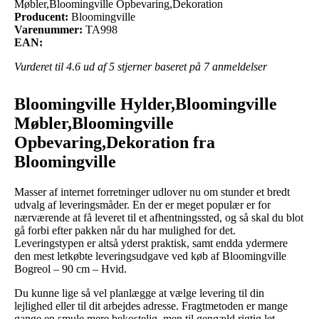
Møbler,Bloomingville Opbevaring,Dekoration
Producent:
Bloomingville
Varenummer:
TA998
EAN:
Vurderet til
4.6
ud af 5 stjerner baseret på
7
anmeldelser
Bloomingville Hylder,Bloomingville
Møbler,Bloomingville
Opbevaring,Dekoration fra
Bloomingville
Masser af internet forretninger udlover nu om stunder et bredt
udvalg af leveringsmåder. En der er meget populær er for
nærværende at få leveret til et afhentningssted, og så skal du blot
gå forbi efter pakken når du har mulighed for det.
Leveringstypen er altså yderst praktisk, samt endda ydermere
den mest letkøbte leveringsudgave ved køb af Bloomingville
Bogreol – 90 cm – Hvid.
Du kunne lige så vel planlægge at vælge levering til din
lejlighed eller til dit arbejdes adresse. Fragtmetoden er mange
gange en smule mere bekostelig, men til gengæld rigtig let