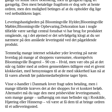
gængelig. Den mest betalelige fragtform er dog selv at hente
ordren, men den mulighed betinges af at du opholder dig lige
ved netbutikkens lager.
Leveringshastigheden på Bloomingville Hylder,Bloomingville
Møbler,Bloomingville Opbevaring,Dekoration kan i nogle
tilfælde være særligt central forudsat vi har brug for produktet
omgående, og i det øjemed er det selvfølgelig klogt at du ser
nærmere på den anslåede leveringstid ved det pågældende
produkt.
Temmelig mange internet selskaber yder levering på næste
hverdag på mange af shoppens varenumre, eksempelvis
Bloomingville Bogreol – 90 cm – Hvid, men vær obs på at det
står og falder med at ordren gennemføres tidligere end et givent
klokkeslæt, med hensynstagen til at de med sikkerhed kan nå at
få varen afsendt før pakkemedarbejderne tager hjem.
Visse e-handler i Danmark lover fragt uden betaling, men i
mange tilfælde kræves det at der shoppes for et konkret beløb.
Alternativt må du tage den mest prisbevidste leveringsmanér,
som mange gange – uafhængig om man befinder sig i Roskilde,
Hjørring eller Hinnerup – vil være at få dem til at bringe ordren
til et udleveringssted.