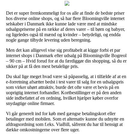
Det er super fremkommeligt for os alle at finde de bedste priser
hos diverse online shops, og så har flere Bloomingville internet
selskaber i Danmark ikke kunne lade være med at mindske
udsalgspriserne på en række af deres varer – til børn og babyer,
og ligeledes også til mænd og kvinder – betydeligt, og endda
nogle gange tilbyde levering uden beregning.
Men det kan alligevel vise sig profitabelt at kigge forbi et par
internet shops i Danmark efter udsalg på Bloomingville Bogreol
– 90 cm – Hvid forud for at du færdiggør din shopping, så du er
sikker på at få den mest betalelige pris.
Du skal lige meget hvad være så påpasselig, at i tilfælde af at en
e-forretning afsætter bedst i test varer til salg for en udsalgspris
som virker uhørt attraktiv, burde det ofte være et bevis på en
uoprigtig internet forhandler. Kortbestillinger er på den anden
side indbefattet af en ordning, hvilket hjælper køber overfor
snydagtige online firmaer.
Vi går generelt ind for køb med gængse betalingskort eller
betalinger med mobilen. Som et alternativ kunne du udnytte en
afdragsordning som f.eks. ViaBill, såfremt du har til hensigt at
dække omkostningerne over flere uger.