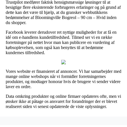
Trustpilot medfører faktisk hensigtsmæssige løsninger til at
besigtige flere eksisterende forbrugeres erfaringer og på grund af
dette kan det være til hjælp, at du gransker webbutikkens
bedømmelser af Bloomingville Bogreol – 90 cm – Hvid inden
du shopper.
Facebook leverer derudover ret nyttige muligheder for at få en
idé om e-handlens kundetilfredshed. Tilmed ser vi en række
forretninger på nettet hvor man kan publicere en vurdering af
købsoplevelsen, som også kan benyttes til at bedømme
kundernes tilfredshed.
Vores website er finansieret af annoncer. Vi har samarbejder med
mange online webshops når vi formidler forretningernes
produkter, og modtager honorar hvis de brugere vi sender videre
laver en ordre.
Data omkring produkter og online firmaer opdateres ofte, men vi
ønsker ikke at påtage os ansvaret for forandringer der er blevet
realiseret siden vi senest opdaterede de viste oplysninger.