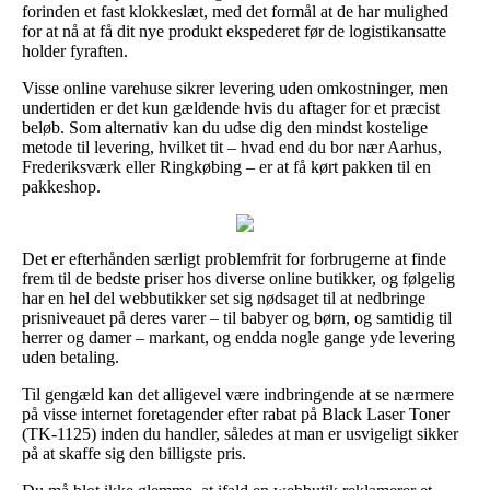
forinden et fast klokkeslæt, med det formål at de har mulighed
for at nå at få dit nye produkt ekspederet før de logistikansatte
holder fyraften.
Visse online varehuse sikrer levering uden omkostninger, men
undertiden er det kun gældende hvis du aftager for et præcist
beløb. Som alternativ kan du udse dig den mindst kostelige
metode til levering, hvilket tit – hvad end du bor nær Aarhus,
Frederiksværk eller Ringkøbing – er at få kørt pakken til en
pakkeshop.
Det er efterhånden særligt problemfrit for forbrugerne at finde
frem til de bedste priser hos diverse online butikker, og følgelig
har en hel del webbutikker set sig nødsaget til at nedbringe
prisniveauet på deres varer – til babyer og børn, og samtidig til
herrer og damer – markant, og endda nogle gange yde levering
uden betaling.
Til gengæld kan det alligevel være indbringende at se nærmere
på visse internet foretagender efter rabat på Black Laser Toner
(TK-1125) inden du handler, således at man er usvigeligt sikker
på at skaffe sig den billigste pris.