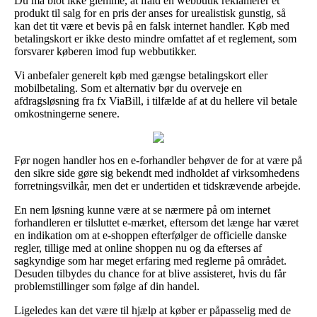
Du må blot ikke glemme, at ifald en webbutik reklamerer et
produkt til salg for en pris der anses for urealistisk gunstig, så
kan det tit være et bevis på en falsk internet handler. Køb med
betalingskort er ikke desto mindre omfattet af et reglement, som
forsvarer køberen imod fup webbutikker.
Vi anbefaler generelt køb med gængse betalingskort eller
mobilbetaling. Som et alternativ bør du overveje en
afdragsløsning fra fx ViaBill, i tilfælde af at du hellere vil betale
omkostningerne senere.
Før nogen handler hos en e-forhandler behøver de for at være på
den sikre side gøre sig bekendt med indholdet af virksomhedens
forretningsvilkår, men det er undertiden et tidskrævende arbejde.
En nem løsning kunne være at se nærmere på om internet
forhandleren er tilsluttet e-mærket, eftersom det længe har været
en indikation om at e-shoppen efterfølger de officielle danske
regler, tillige med at online shoppen nu og da efterses af
sagkyndige som har meget erfaring med reglerne på området.
Desuden tilbydes du chance for at blive assisteret, hvis du får
problemstillinger som følge af din handel.
Ligeledes kan det være til hjælp at køber er påpasselig med de