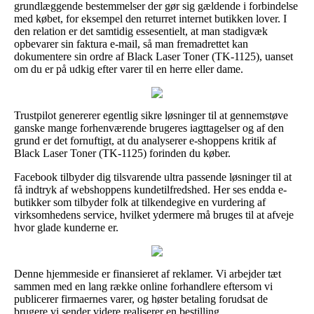
grundlæggende bestemmelser der gør sig gældende i forbindelse
med købet, for eksempel den returret internet butikken lover. I
den relation er det samtidig essesentielt, at man stadigvæk
opbevarer sin faktura e-mail, så man fremadrettet kan
dokumentere sin ordre af Black Laser Toner (TK-1125), uanset
om du er på udkig efter varer til en herre eller dame.
Trustpilot genererer egentlig sikre løsninger til at gennemstøve
ganske mange forhenværende brugeres iagttagelser og af den
grund er det fornuftigt, at du analyserer e-shoppens kritik af
Black Laser Toner (TK-1125) forinden du køber.
Facebook tilbyder dig tilsvarende ultra passende løsninger til at
få indtryk af webshoppens kundetilfredshed. Her ses endda e-
butikker som tilbyder folk at tilkendegive en vurdering af
virksomhedens service, hvilket ydermere må bruges til at afveje
hvor glade kunderne er.
Denne hjemmeside er finansieret af reklamer. Vi arbejder tæt
sammen med en lang række online forhandlere eftersom vi
publicerer firmaernes varer, og høster betaling forudsat de
brugere vi sender videre realiserer en bestilling.