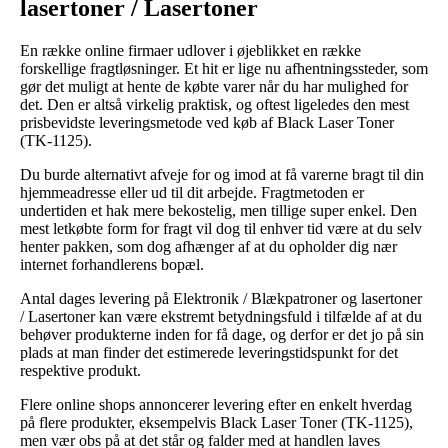
lasertoner / Lasertoner
En række online firmaer udlover i øjeblikket en række
forskellige fragtløsninger. Et hit er lige nu afhentningssteder, som
gør det muligt at hente de købte varer når du har mulighed for
det. Den er altså virkelig praktisk, og oftest ligeledes den mest
prisbevidste leveringsmetode ved køb af Black Laser Toner
(TK-1125).
Du burde alternativt afveje for og imod at få varerne bragt til din
hjemmeadresse eller ud til dit arbejde. Fragtmetoden er
undertiden et hak mere bekostelig, men tillige super enkel. Den
mest letkøbte form for fragt vil dog til enhver tid være at du selv
henter pakken, som dog afhænger af at du opholder dig nær
internet forhandlerens bopæl.
Antal dages levering på Elektronik / Blækpatroner og lasertoner
/ Lasertoner kan være ekstremt betydningsfuld i tilfælde af at du
behøver produkterne inden for få dage, og derfor er det jo på sin
plads at man finder det estimerede leveringstidspunkt for det
respektive produkt.
Flere online shops annoncerer levering efter en enkelt hverdag
på flere produkter, eksempelvis Black Laser Toner (TK-1125),
men vær obs på at det står og falder med at handlen laves