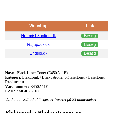
Webshop
Link
Holmrisb8online.dk
Besøg
Rajapack.dk
Besøg
Engsig.dk
Besøg
Navn:
Black Laser Toner (E450A11E)
Kategori:
Elektronik / Blækpatroner og lasertoner / Lasertoner
Producent:
Varenummer:
E450A11E
EAN:
734646258166
Vurderet til
3.5
ud af 5 stjerner baseret på
25
anmeldelser
Elektronik / Blækpatroner og