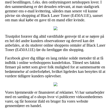
med bestillingen, f.eks. den ombytningsret netshoppen lover. I
den sammenhæng er det desuden relevant, at man stadigvæk
gemmer ens e-mail kvittering, således man senere vil kunne
påvise sin shopping af Black Laser Toner (E450A11E), uanset
om man skal købe en gave til en mand eller kvinde.
Trustpilot forærer dig altid værdifulde genveje til at se nøjere på
en hel del andre kunders observationer og derved kan det
anbefales, at du studerer online shoppens omtaler af Black Laser
Toner (E450A11E) før du færdiggør din shopping.
Facebook giver dig tillige en lang række solide metoder til at få
indblik i online webshoppens kundefokus. Tilmed ses faktisk
firmaer på nettet som giver folk mulighed for at sammensætte en
bedømmelse af ordreforløbet, hvilket ligeledes kan benyttes til at
vurdere tidligere kunders oplevelser.
Vores hjemmeside er finansieret af reklamer. Vi har samarbejder
med en samling af e-shops hvor vi publicerer virksomhedernes
varer, og får honorar ifald en bruger fra vores website
gennemfører en handel.