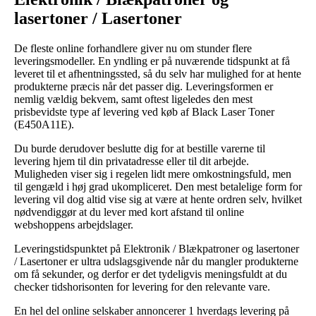
lasertoner / Lasertoner
De fleste online forhandlere giver nu om stunder flere
leveringsmodeller. En yndling er på nuværende tidspunkt at få
leveret til et afhentningssted, så du selv har mulighed for at hente
produkterne præcis når det passer dig. Leveringsformen er
nemlig vældig bekvem, samt oftest ligeledes den mest
prisbevidste type af levering ved køb af Black Laser Toner
(E450A11E).
Du burde derudover beslutte dig for at bestille varerne til
levering hjem til din privatadresse eller til dit arbejde.
Muligheden viser sig i regelen lidt mere omkostningsfuld, men
til gengæld i høj grad ukompliceret. Den mest betalelige form for
levering vil dog altid vise sig at være at hente ordren selv, hvilket
nødvendiggør at du lever med kort afstand til online
webshoppens arbejdslager.
Leveringstidspunktet på Elektronik / Blækpatroner og lasertoner
/ Lasertoner er ultra udslagsgivende når du mangler produkterne
om få sekunder, og derfor er det tydeligvis meningsfuldt at du
checker tidshorisonten for levering for den relevante vare.
En hel del online selskaber annoncerer 1 hverdags levering på