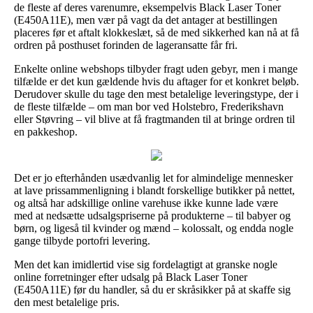
de fleste af deres varenumre, eksempelvis Black Laser Toner
(E450A11E), men vær på vagt da det antager at bestillingen
placeres før et aftalt klokkeslæt, så de med sikkerhed kan nå at få
ordren på posthuset forinden de lageransatte får fri.
Enkelte online webshops tilbyder fragt uden gebyr, men i mange
tilfælde er det kun gældende hvis du aftager for et konkret beløb.
Derudover skulle du tage den mest betalelige leveringstype, der i
de fleste tilfælde – om man bor ved Holstebro, Frederikshavn
eller Støvring – vil blive at få fragtmanden til at bringe ordren til
en pakkeshop.
Det er jo efterhånden usædvanlig let for almindelige mennesker
at lave prissammenligning i blandt forskellige butikker på nettet,
og altså har adskillige online varehuse ikke kunne lade være
med at nedsætte udsalgspriserne på produkterne – til babyer og
børn, og ligeså til kvinder og mænd – kolossalt, og endda nogle
gange tilbyde portofri levering.
Men det kan imidlertid vise sig fordelagtigt at granske nogle
online forretninger efter udsalg på Black Laser Toner
(E450A11E) før du handler, så du er skråsikker på at skaffe sig
den mest betalelige pris.