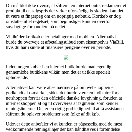
Du må blot ikke overse, at såfremt en internet butik reklamerer et
produkt til en salgspris der virker uforståeligt beskeden, kan det
tit være et fingerpeg om en uoprigtig netbutik. Kortkøb er dog
omsluttet af et regelsæt, som begunstiger kunden overfor
snydagtige forhandlere på nettet.
Vi tilråder kortkøb eller betalinger med mobilen. Alternativt
burde du overveje et afbetalingstilbud som eksempelvis ViaBill,
hvis du har i sinde at finansiere pengene over en periode.
Inden nogen køber i en internet butik burde man egentlig
gennemløbe butikkens vilkår, men det er tit ikke specielt
ophidsende.
Alternativet kan være at se nærmere på om webshoppen er
godkendt af e-mærket, siden det burde være en indikator for at
netshoppen forstår den officielle danske lovgivning, foruden at
internet shoppen af og til overværes af fagmænd som kender
retningslinjerne. Det er en rigtig god lejlighed til at få assistance,
såfremt du oplever problemer som følge af dit køb.
Udover dette anbefaler vi at kunden er påpasselig med de mest
vedkommende retningslinjer der kan håndhæves i forbindelse