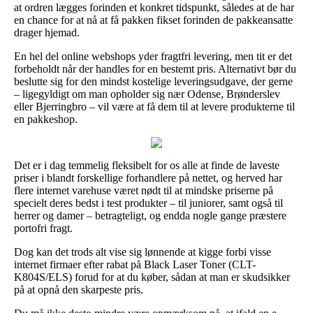
at ordren lægges forinden et konkret tidspunkt, således at de har
en chance for at nå at få pakken fikset forinden de pakkeansatte
drager hjemad.
En hel del online webshops yder fragtfri levering, men tit er det
forbeholdt når der handles for en bestemt pris. Alternativt bør du
beslutte sig for den mindst kostelige leveringsudgave, der gerne
– ligegyldigt om man opholder sig nær Odense, Brønderslev
eller Bjerringbro – vil være at få dem til at levere produkterne til
en pakkeshop.
Det er i dag temmelig fleksibelt for os alle at finde de laveste
priser i blandt forskellige forhandlere på nettet, og herved har
flere internet varehuse været nødt til at mindske priserne på
specielt deres bedst i test produkter – til juniorer, samt også til
herrer og damer – betragteligt, og endda nogle gange præstere
portofri fragt.
Dog kan det trods alt vise sig lønnende at kigge forbi visse
internet firmaer efter rabat på Black Laser Toner (CLT-
K804S/ELS) forud for at du køber, sådan at man er skudsikker
på at opnå den skarpeste pris.