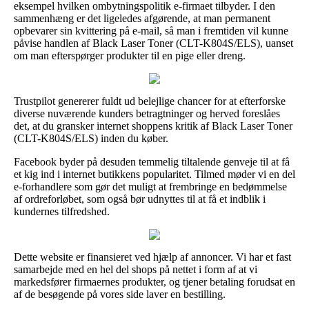
eksempel hvilken ombytningspolitik e-firmaet tilbyder. I den
sammenhæng er det ligeledes afgørende, at man permanent
opbevarer sin kvittering på e-mail, så man i fremtiden vil kunne
påvise handlen af Black Laser Toner (CLT-K804S/ELS), uanset
om man efterspørger produkter til en pige eller dreng.
Trustpilot genererer fuldt ud belejlige chancer for at efterforske
diverse nuværende kunders betragtninger og herved foreslåes
det, at du gransker internet shoppens kritik af Black Laser Toner
(CLT-K804S/ELS) inden du køber.
Facebook byder på desuden temmelig tiltalende genveje til at få
et kig ind i internet butikkens popularitet. Tilmed møder vi en del
e-forhandlere som gør det muligt at frembringe en bedømmelse
af ordreforløbet, som også bør udnyttes til at få et indblik i
kundernes tilfredshed.
Dette website er finansieret ved hjælp af annoncer. Vi har et fast
samarbejde med en hel del shops på nettet i form af at vi
markedsfører firmaernes produkter, og tjener betaling forudsat en
af de besøgende på vores side laver en bestilling.