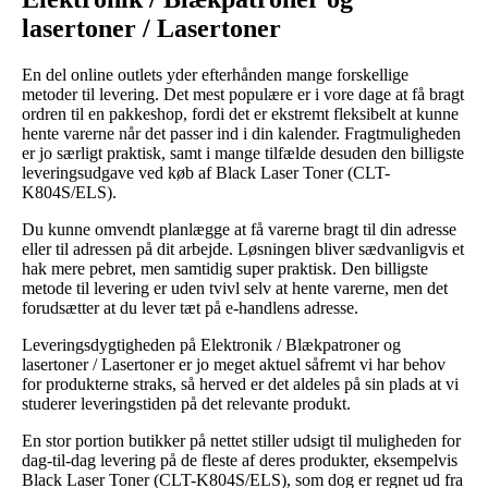
lasertoner / Lasertoner
En del online outlets yder efterhånden mange forskellige
metoder til levering. Det mest populære er i vore dage at få bragt
ordren til en pakkeshop, fordi det er ekstremt fleksibelt at kunne
hente varerne når det passer ind i din kalender. Fragtmuligheden
er jo særligt praktisk, samt i mange tilfælde desuden den billigste
leveringsudgave ved køb af Black Laser Toner (CLT-
K804S/ELS).
Du kunne omvendt planlægge at få varerne bragt til din adresse
eller til adressen på dit arbejde. Løsningen bliver sædvanligvis et
hak mere pebret, men samtidig super praktisk. Den billigste
metode til levering er uden tvivl selv at hente varerne, men det
forudsætter at du lever tæt på e-handlens adresse.
Leveringsdygtigheden på Elektronik / Blækpatroner og
lasertoner / Lasertoner er jo meget aktuel såfremt vi har behov
for produkterne straks, så herved er det aldeles på sin plads at vi
studerer leveringstiden på det relevante produkt.
En stor portion butikker på nettet stiller udsigt til muligheden for
dag-til-dag levering på de fleste af deres produkter, eksempelvis
Black Laser Toner (CLT-K804S/ELS), som dog er regnet ud fra