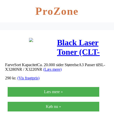
ProZone
Black Laser
Toner (CLT-
K804S/ELS)
FarveSort KapacitetCa. 20.000 sider StørrelseA3 Passer tilSL-
X3280NR / X3220NR
(Læs mere)
290
kr.
(Vis fragtpris)
Læs mere »
Køb nu »