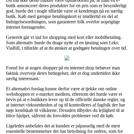
Du må ikke desto mindre være opmærksom på, at ifald en e-
butik annoncerer deres produkter for en pris som er besynderligt
god, burde det i nogle tilfælde være et kendetegn på en uærlig
butik. Køb med gængse betalingskort er imidlertid en del af
Indsigelsesordningen, som garanterer folk overfor uoprigtige
internet foretagender.
Generelt går vi ind for shopping med kort eller mobilbetaling.
Som alternativ burde du drage nytte af en løsning som f.eks.
ViaBill, i tilfælde af at du ønsker at godtgøre betalingen over tid.
Forud for at nogen shopper på en internet shop behøver man
faktisk overveje deres betingelser, det er dog undertiden ikke
særlig interessant.
Et alternativt forslag kunne derfor være at tjekke om online
webshoppen er e-mærket medlem, eftersom det burde være et
bevis på at e-butikken lever op til de officielle danske regler, og
at internet virksomheden af og til kontrolleres af fagfolk der har
nøje kendskab til vilkårene. Desuden tilbydes du lejlighed til at
blive hjulpet, såfremt du forvoldes problemer ved dit køb.
Ligeledes anbefales det at kunden er påpasselig med de mest
essentielle bestemmelser der har betydning for ordren, som for