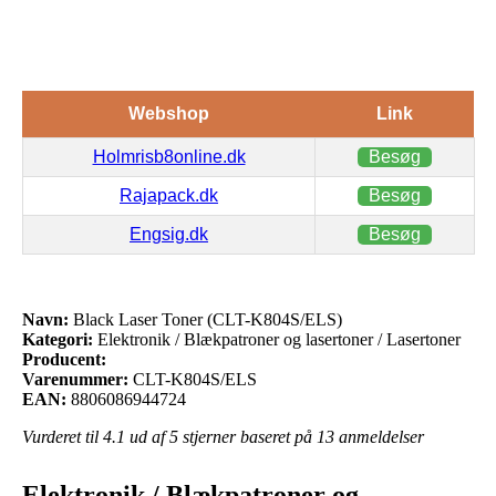
Webshop
Link
Holmrisb8online.dk
Besøg
Rajapack.dk
Besøg
Engsig.dk
Besøg
Navn:
Black Laser Toner (CLT-K804S/ELS)
Kategori:
Elektronik / Blækpatroner og lasertoner / Lasertoner
Producent:
Varenummer:
CLT-K804S/ELS
EAN:
8806086944724
Vurderet til
4.1
ud af 5 stjerner baseret på
13
anmeldelser
Elektronik / Blækpatroner og