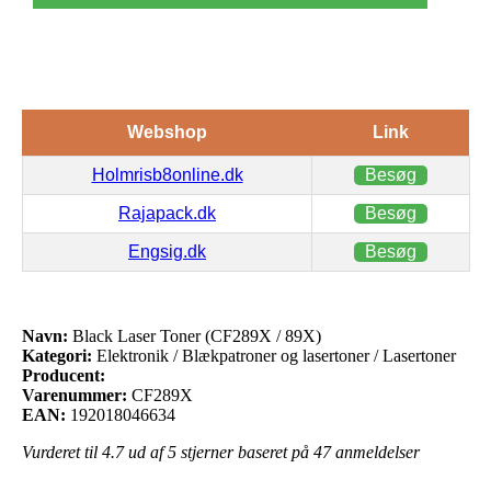
Webshop
Link
Holmrisb8online.dk
Besøg
Rajapack.dk
Besøg
Engsig.dk
Besøg
Navn:
Black Laser Toner (CF289X / 89X)
Kategori:
Elektronik / Blækpatroner og lasertoner / Lasertoner
Producent:
Varenummer:
CF289X
EAN:
192018046634
Vurderet til
4.7
ud af 5 stjerner baseret på
47
anmeldelser