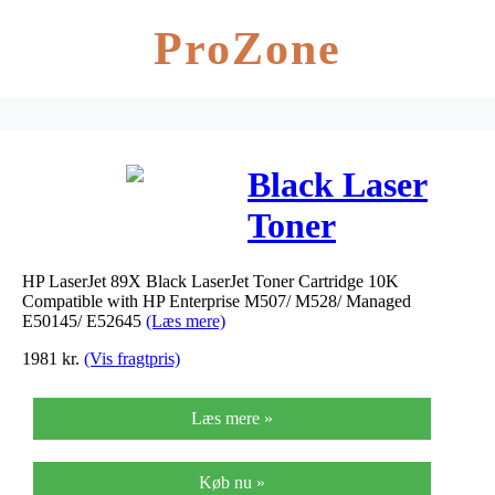
ProZone
Black Laser
Toner
(CF289X /
HP LaserJet 89X Black LaserJet Toner Cartridge 10K
89X)
Compatible with HP Enterprise M507/ M528/ Managed
E50145/ E52645
(Læs mere)
1981
kr.
(Vis fragtpris)
Læs mere »
Køb nu »