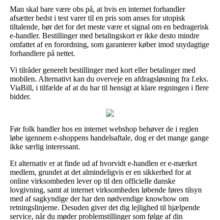
Man skal bare være obs på, at hvis en internet forhandler
afsætter bedst i test varer til en pris som anses for utopisk
tiltalende, bør det for det meste være et signal om en bedragerisk
e-handler. Bestillinger med betalingskort er ikke desto mindre
omfattet af en forordning, som garanterer køber imod snydagtige
forhandlere på nettet.
Vi tilråder generelt bestillinger med kort eller betalinger med
mobilen. Alternativt kan du overveje en afdragsløsning fra f.eks.
ViaBill, i tilfælde af at du har til hensigt at klare regningen i flere
bidder.
Før folk handler hos en internet webshop behøver de i reglen
løbe igennem e-shoppens handelsaftale, dog er det mange gange
ikke særlig interessant.
Et alternativ er at finde ud af hvorvidt e-handlen er e-mærket
medlem, grundet at det almindeligvis er en sikkerhed for at
online virksomheden lever op til den officielle danske
lovgivning, samt at internet virksomheden løbende føres tilsyn
med af sagkyndige der har den nødvendige knowhow om
retningslinjerne. Desuden giver det dig lejlighed til hjælpende
service, når du møder problemstillinger som følge af din