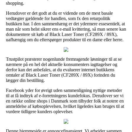
shopping.
Herudover er det godt at du er vidende om de mest basale
vedtægter gældende for handlen, som fx den returpolitik
butikken har. I den sammenhæng er det ydermere essesentielt, at
man når som helst sikrer ens e-mail kvittering, så man senere kan
dokumentere sit køb af Black Laser Toner (CF289X / 89X),
uafhængig om du efterspørger produkter til en dame eller herre.
Trustpilot præsterer nogenlunde fremragende løsninger til at se
nærmere på en hel del aktuelle konsumenters iagttagelser og
derfor kan det anbefales, at du evaluerer internet butikkens
omtaler af Black Laser Toner (CF289X / 89X) forinden du
lægger din bestilling.
Facebook yder for øvrigt uden sammenligning nyttige metoder
til at få indtryk af e-forretningens kundefokus. Derudover ser vi
en række online shops i Danmark som tilbyder folk at notere en
anmeldelse af købsoplevelsen, hvilket ligeledes kan bruges til at
vurdere tidligere kunders oplevelser.
Denne hjemmeside er annoncefinansieret. Vi arbejder sammen