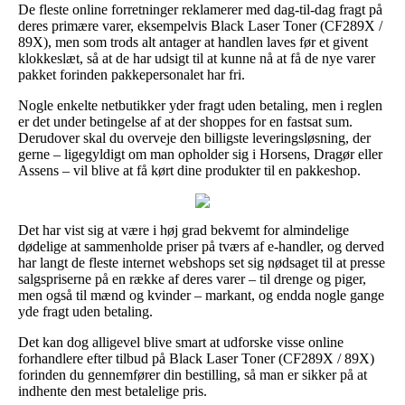
De fleste online forretninger reklamerer med dag-til-dag fragt på
deres primære varer, eksempelvis Black Laser Toner (CF289X /
89X), men som trods alt antager at handlen laves før et givent
klokkeslæt, så at de har udsigt til at kunne nå at få de nye varer
pakket forinden pakkepersonalet har fri.
Nogle enkelte netbutikker yder fragt uden betaling, men i reglen
er det under betingelse af at der shoppes for en fastsat sum.
Derudover skal du overveje den billigste leveringsløsning, der
gerne – ligegyldigt om man opholder sig i Horsens, Dragør eller
Assens – vil blive at få kørt dine produkter til en pakkeshop.
Det har vist sig at være i høj grad bekvemt for almindelige
dødelige at sammenholde priser på tværs af e-handler, og derved
har langt de fleste internet webshops set sig nødsaget til at presse
salgspriserne på en række af deres varer – til drenge og piger,
men også til mænd og kvinder – markant, og endda nogle gange
yde fragt uden betaling.
Det kan dog alligevel blive smart at udforske visse online
forhandlere efter tilbud på Black Laser Toner (CF289X / 89X)
forinden du gennemfører din bestilling, så man er sikker på at
indhente den mest betalelige pris.