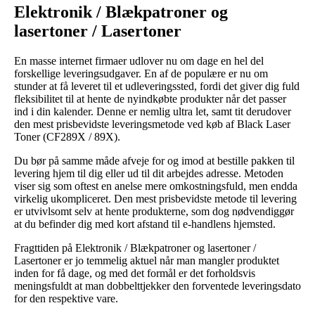
Elektronik / Blækpatroner og
lasertoner / Lasertoner
En masse internet firmaer udlover nu om dage en hel del
forskellige leveringsudgaver. En af de populære er nu om
stunder at få leveret til et udleveringssted, fordi det giver dig fuld
fleksibilitet til at hente de nyindkøbte produkter når det passer
ind i din kalender. Denne er nemlig ultra let, samt tit derudover
den mest prisbevidste leveringsmetode ved køb af Black Laser
Toner (CF289X / 89X).
Du bør på samme måde afveje for og imod at bestille pakken til
levering hjem til dig eller ud til dit arbejdes adresse. Metoden
viser sig som oftest en anelse mere omkostningsfuld, men endda
virkelig ukompliceret. Den mest prisbevidste metode til levering
er utvivlsomt selv at hente produkterne, som dog nødvendiggør
at du befinder dig med kort afstand til e-handlens hjemsted.
Fragttiden på Elektronik / Blækpatroner og lasertoner /
Lasertoner er jo temmelig aktuel når man mangler produktet
inden for få dage, og med det formål er det forholdsvis
meningsfuldt at man dobbelttjekker den forventede leveringsdato
for den respektive vare.