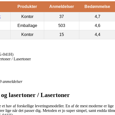
Produkter
Anmeldelser
Bedømmelse
k
Kontor
37
4,7
Emballage
503
4,6
Kontor
15
4,4
G-041H)
rtoner / Lasertoner
9
anmeldelser
og lasertoner / Lasertoner
e et hav af forskellige leveringsmodeller. En af de mest moderne er lige 
arer lige når det passer dig. Metoden er jo super simpel, samt endda til