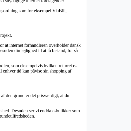
mod snydagtige internet foretagender.
ingsordning som for eksempel ViaBill,
rojekt.
for at internet forhandleren overholder dansk
uden din lejlighed til at få bistand, for så
andlen, som eksempelvis hvilken returret e-
il enhver tid kan påvise sin shopping af
f den grund er det prisværdigt, at du
dshed. Desuden ser vi endda e-butikker som
 kundetilfredsheden.