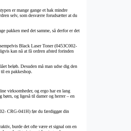
ngstypen er mange gange et hak mindre
 ordren selv, som desværre forudsætter at du
bruge pakken med det samme, så derfor er det
eksempelvis Black Laser Toner (0453C002-
gvis kan nå at få ordren afsted forinden
stslået beløb. Desuden må man udse dig den
g til en pakkeshop.
nline virksomheder, og ergo har en lang
 børn, og ligeså til damer og herrer – en
53C002- CRG-041H) før du færdiggør din
raktiv, burde det ofte være et signal om en