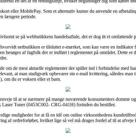
midlertid en del af en retningslinje, hvilket begunstiger dig som køber i
ingskort eller MobilePay. Som et alternativ kunne du anvende en afbetal
 en længere periode.
vlsomt se på webbutikkens handelsaftale, det er dog tit et omfattende p
 hvorvidt netbutikken er tilsluttet e-mærket, som kan være en indikator 
 besøges af fagfolk der er indført i reglementet på området. Dette er des
dre.
ende om de mest aktuelle reglementer der spiller ind i forbindelse med h
levant, at man stadigvæk opbevarer sin e-mail kvittering, således man t
om du er voksen eller et barn.
genveje til at se nærmere på mange nuværende konsumenters domme og a
ck Laser Toner (0453C002- CRG-041H) forinden du bestiller.
rdige muligheder for at få en idé om online virksomhedens kundetilfre
g af ordreforløbet, hvilket lige så vel må drages fordel af til at afveje