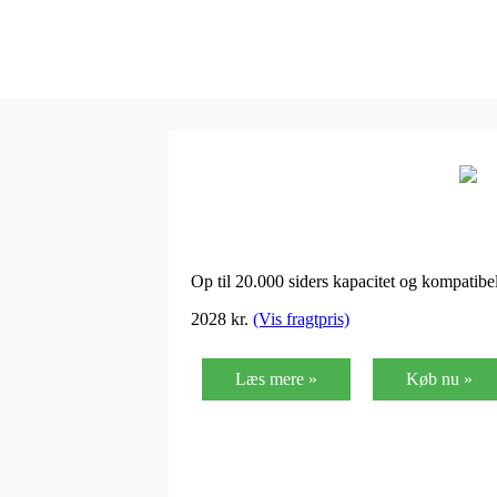
Op til 20.000 siders kapacitet og kompat
2028
kr.
(Vis fragtpris)
Læs mere »
Køb nu »