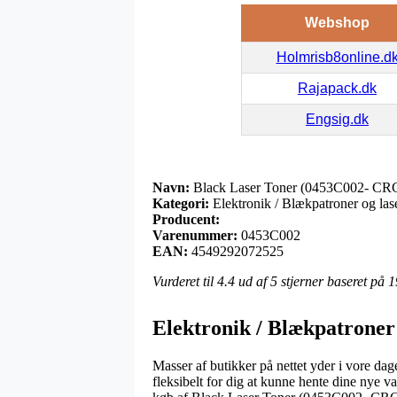
Webshop
Holmrisb8online.d
Rajapack.dk
Engsig.dk
Navn:
Black Laser Toner (0453C002- CR
Kategori:
Elektronik / Blækpatroner og lase
Producent:
Varenummer:
0453C002
EAN:
4549292072525
Vurderet til
4.4
ud af 5 stjerner baseret på
1
Elektronik / Blækpatroner 
Masser af butikker på nettet yder i vore dag
fleksibelt for dig at kunne hente dine nye v