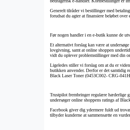
bedragerisk e-handler. Kortbestillinger er i
Generelt tilråder vi bestillinger med betal
forudsat du agter at finansiere beløbet over
Før nogen handler i en e-butik kunne de utvi
Et alternativt forslag kan være at undersøge
lovgivning, samt at online shoppen undertiden
vidt du oplever problemstillinger med din or
Ligeledes stiller vi forslag om at du er vid
butikken anvender. Derfor er det samtidig re
Black Laser Toner (0453C002- CRG-041H), 
Trustpilot frembringer regulære hæderlige 
undersøger online shoppens ratings af Bla
Facebook giver dig ydermere fuldt ud trovæ
tilbyder kunderne at sammensætte en vurderin