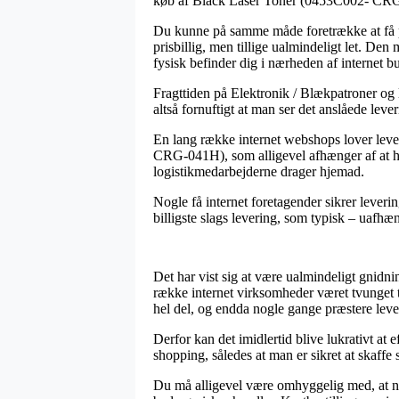
køb af Black Laser Toner (0453C002- CR
Du kunne på samme måde foretrække at få pak
prisbillig, men tillige ualmindeligt let. Den
fysisk befinder dig i nærheden af internet b
Fragttiden på Elektronik / Blækpatroner og l
altså fornuftigt at man ser det anslåede leve
En lang række internet webshops lover lev
CRG-041H), som alligevel afhænger af at han
logistikmedarbejderne drager hjemad.
Nogle få internet foretagender sikrer lever
billigste slags levering, som typisk – uafhæn
Det har vist sig at være ualmindeligt gnidn
række internet virksomheder været tvunget ti
hel del, og endda nogle gange præstere lev
Derfor kan det imidlertid blive lukrativt a
shopping, således at man er sikret at skaffe 
Du må alligevel være omhyggelig med, at når 