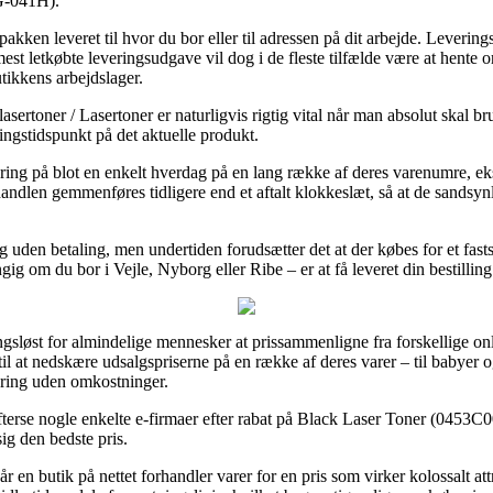
G-041H).
ken leveret til hvor du bor eller til adressen på dit arbejde. Leveri
 mest letkøbte leveringsudgave vil dog i de fleste tilfælde være at hente
utikkens arbejdslager.
asertoner / Lasertoner er naturligvis rigtig vital når man absolut skal 
ringstidspunkt på det aktuelle produkt.
ering på blot en enkelt hverdag på en lang række af deres varenumre, 
dlen gemmenføres tidligere end et aftalt klokkeslæt, så at de sandsynli
ing uden betaling, men undertiden forudsætter det at der købes for et fa
gig om du bor i Vejle, Nyborg eller Ribe – er at få leveret din bestillin
ingsløst for almindelige mennesker at prissammenligne fra forskellige o
l at nedskære udsalgspriserne på en række af deres varer – til babyer og
ering uden omkostninger.
t efterse nogle enkelte e-firmaer efter rabat på Black Laser Toner (04
sig den bedste pris.
en butik på nettet forhandler varer for en pris som virker kolossalt att