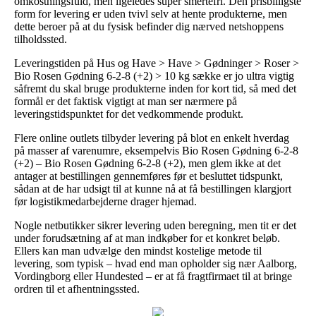
omkostningsfuld, men ligeledes super smertefri. Den prisbilligste
form for levering er uden tvivl selv at hente produkterne, men
dette beroer på at du fysisk befinder dig nærved netshoppens
tilholdssted.
Leveringstiden på Hus og Have > Have > Gødninger > Roser >
Bio Rosen Gødning 6-2-8 (+2) > 10 kg sække er jo ultra vigtig
såfremt du skal bruge produkterne inden for kort tid, så med det
formål er det faktisk vigtigt at man ser nærmere på
leveringstidspunktet for det vedkommende produkt.
Flere online outlets tilbyder levering på blot en enkelt hverdag
på masser af varenumre, eksempelvis Bio Rosen Gødning 6-2-8
(+2) – Bio Rosen Gødning 6-2-8 (+2), men glem ikke at det
antager at bestillingen gennemføres før et besluttet tidspunkt,
sådan at de har udsigt til at kunne nå at få bestillingen klargjort
før logistikmedarbejderne drager hjemad.
Nogle netbutikker sikrer levering uden beregning, men tit er det
under forudsætning af at man indkøber for et konkret beløb.
Ellers kan man udvælge den mindst kostelige metode til
levering, som typisk – hvad end man opholder sig nær Aalborg,
Vordingborg eller Hundested – er at få fragtfirmaet til at bringe
ordren til et afhentningssted.