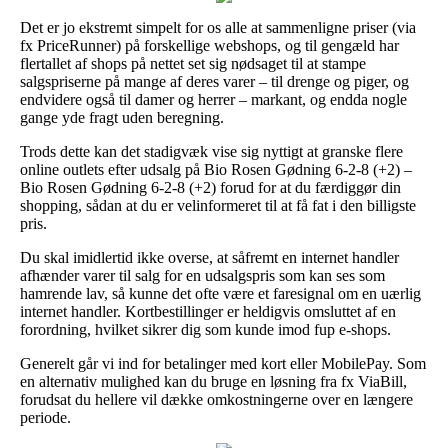
Det er jo ekstremt simpelt for os alle at sammenligne priser (via
fx PriceRunner) på forskellige webshops, og til gengæld har
flertallet af shops på nettet set sig nødsaget til at stampe
salgspriserne på mange af deres varer – til drenge og piger, og
endvidere også til damer og herrer – markant, og endda nogle
gange yde fragt uden beregning.
Trods dette kan det stadigvæk vise sig nyttigt at granske flere
online outlets efter udsalg på Bio Rosen Gødning 6-2-8 (+2) –
Bio Rosen Gødning 6-2-8 (+2) forud for at du færdiggør din
shopping, sådan at du er velinformeret til at få fat i den billigste
pris.
Du skal imidlertid ikke overse, at såfremt en internet handler
afhænder varer til salg for en udsalgspris som kan ses som
hamrende lav, så kunne det ofte være et faresignal om en uærlig
internet handler. Kortbestillinger er heldigvis omsluttet af en
forordning, hvilket sikrer dig som kunde imod fup e-shops.
Generelt går vi ind for betalinger med kort eller MobilePay. Som
en alternativ mulighed kan du bruge en løsning fra fx ViaBill,
forudsat du hellere vil dække omkostningerne over en længere
periode.