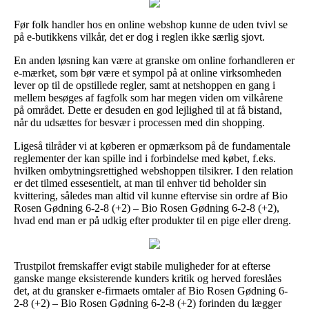
Før folk handler hos en online webshop kunne de uden tvivl se
på e-butikkens vilkår, det er dog i reglen ikke særlig sjovt.
En anden løsning kan være at granske om online forhandleren er
e-mærket, som bør være et sympol på at online virksomheden
lever op til de opstillede regler, samt at netshoppen en gang i
mellem besøges af fagfolk som har megen viden om vilkårene
på området. Dette er desuden en god lejlighed til at få bistand,
når du udsættes for besvær i processen med din shopping.
Ligeså tilråder vi at køberen er opmærksom på de fundamentale
reglementer der kan spille ind i forbindelse med købet, f.eks.
hvilken ombytningsrettighed webshoppen tilsikrer. I den relation
er det tilmed essesentielt, at man til enhver tid beholder sin
kvittering, således man altid vil kunne eftervise sin ordre af Bio
Rosen Gødning 6-2-8 (+2) – Bio Rosen Gødning 6-2-8 (+2),
hvad end man er på udkig efter produkter til en pige eller dreng.
Trustpilot fremskaffer evigt stabile muligheder for at efterse
ganske mange eksisterende kunders kritik og herved foreslåes
det, at du gransker e-firmaets omtaler af Bio Rosen Gødning 6-
2-8 (+2) – Bio Rosen Gødning 6-2-8 (+2) forinden du lægger