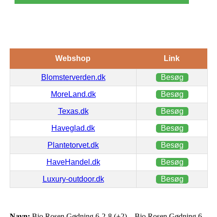
Webshop
Link
Blomsterverden.dk
Besøg
MoreLand.dk
Besøg
Texas.dk
Besøg
Haveglad.dk
Besøg
Plantetorvet.dk
Besøg
HaveHandel.dk
Besøg
Luxury-outdoor.dk
Besøg
Navn:
Bio Rosen Gødning 6-2-8 (+2) – Bio Rosen Gødning 6-