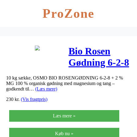
ProZone
Bio Rosen
Gødning 6-2-8
(+2) – Bio
10 kg sække, OSMO BIO ROSENGØDNING 6-2-8 + 2 %
Rosen
MG 100 % organisk gødning med magnesium og tang –
godkendt til…
(Læs mere)
Gødning 6-2-8
230
kr.
(Vis fragtpris)
(+2)
Læs mere »
Køb nu »