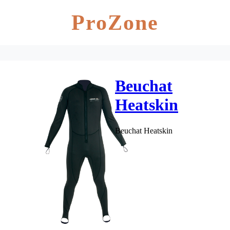
ProZone
Beuchat
Heatskin
inderdragt X-
Beuchat Heatskin
Large