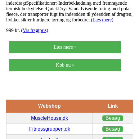
inderdragtSpecifikationer:·Inderbeklædning med fremragende
termisk beskyttelse.·QuickDry: Vandafvisende foring med polar
fleece, der transporter fugt fra indersiden til ydersiden af dragten,
hvilket sikrer hurtigere tørring og forbedret
(Læs mere)
999
kr.
(Vis fragtpris)
Læs mere »
Køb nu »
Webshop
Link
MuscleHouse.dk
Besøg
Fitnessgruppen.dk
Besøg