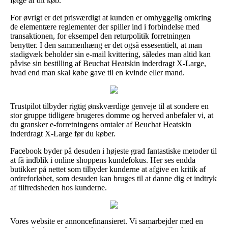
følge af dit køb.
For øvrigt er det prisværdigt at kunden er omhyggelig omkring
de elementære reglementer der spiller ind i forbindelse med
transaktionen, for eksempel den returpolitik forretningen
benytter. I den sammenhæng er det også essesentielt, at man
stadigvæk beholder sin e-mail kvittering, således man altid kan
påvise sin bestilling af Beuchat Heatskin inderdragt X-Large,
hvad end man skal købe gave til en kvinde eller mand.
Trustpilot tilbyder rigtig ønskværdige genveje til at sondere en
stor gruppe tidligere brugeres domme og herved anbefaler vi, at
du gransker e-forretningens omtaler af Beuchat Heatskin
inderdragt X-Large før du køber.
Facebook byder på desuden i højeste grad fantastiske metoder til
at få indblik i online shoppens kundefokus. Her ses endda
butikker på nettet som tilbyder kunderne at afgive en kritik af
ordreforløbet, som desuden kan bruges til at danne dig et indtryk
af tilfredsheden hos kunderne.
Vores website er annoncefinansieret. Vi samarbejder med en