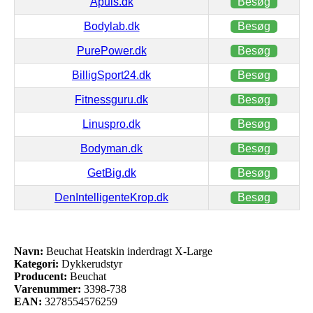
Apuls.dk
Besøg
Bodylab.dk
Besøg
PurePower.dk
Besøg
BilligSport24.dk
Besøg
Fitnessguru.dk
Besøg
Linuspro.dk
Besøg
Bodyman.dk
Besøg
GetBig.dk
Besøg
DenIntelligenteKrop.dk
Besøg
Navn:
Beuchat Heatskin inderdragt X-Large
Kategori:
Dykkerudstyr
Producent:
Beuchat
Varenummer:
3398-738
EAN:
3278554576259