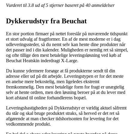
Vurderet til
3.8
ud af 5 stjerner baseret på
40
anmeldelser
Dykkerudstyr fra Beuchat
En stor portion firmaer på nettet foreslår på nuværende tidspunkt
et stort udvalg af fragtformer. En af de mest moderne er i dag
udleveringssteder, så du nemt selv kan hente dine produkter når
det passer ind i din kalender. Muligheden er nemlig ret så simpel,
og ofte tillige den mest betalelige leveringsløsning ved køb af
Beuchat Heatskin inderdragt X-Large.
Du kunne ydermere forsøge at få produkterne sendt til din
adresse eller ud på dit arbejde. Leveringstypen er for det meste
en anelse mere bekostelig, men ligeledes ekstremt
fremkommelig. Den mest betalelige form for fragt er unægtelig
selv at hente ordren, men den løsning beroer på at du lever med
kort afstand til online forhandlerens bopæl.
Leveringshastigheden på Dykkerudstyr er vældig aktuel såfremt
du står og skal bruge produktet straks, så herved er det ret så
afgørende at man checker tidshorisonten for levering for det
vedkommende produkt.