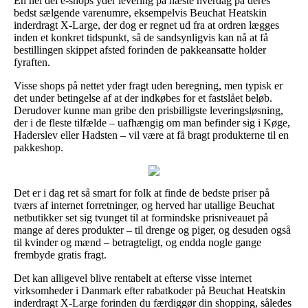
En hel del e-shops yder levering på næste hverdag på deres
bedst sælgende varenumre, eksempelvis Beuchat Heatskin
inderdragt X-Large, der dog er regnet ud fra at ordren lægges
inden et konkret tidspunkt, så de sandsynligvis kan nå at få
bestillingen skippet afsted forinden de pakkeansatte holder
fyraften.
Visse shops på nettet yder fragt uden beregning, men typisk er
det under betingelse af at der indkøbes for et fastslået beløb.
Derudover kunne man gribe den prisbilligste leveringsløsning,
der i de fleste tilfælde – uafhængig om man befinder sig i Køge,
Haderslev eller Hadsten – vil være at få bragt produkterne til en
pakkeshop.
Det er i dag ret så smart for folk at finde de bedste priser på
tværs af internet forretninger, og herved har utallige Beuchat
netbutikker set sig tvunget til at formindske prisniveauet på
mange af deres produkter – til drenge og piger, og desuden også
til kvinder og mænd – betragteligt, og endda nogle gange
frembyde gratis fragt.
Det kan alligevel blive rentabelt at efterse visse internet
virksomheder i Danmark efter rabatkoder på Beuchat Heatskin
inderdragt X-Large forinden du færdiggør din shopping, således