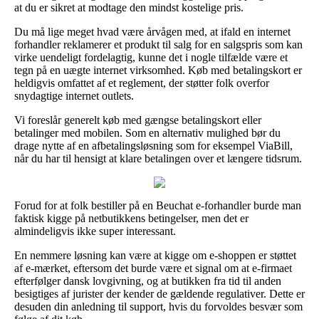
at du er sikret at modtage den mindst kostelige pris.
Du må lige meget hvad være årvågen med, at ifald en internet
forhandler reklamerer et produkt til salg for en salgspris som kan
virke uendeligt fordelagtig, kunne det i nogle tilfælde være et
tegn på en uægte internet virksomhed. Køb med betalingskort er
heldigvis omfattet af et reglement, der støtter folk overfor
snydagtige internet outlets.
Vi foreslår generelt køb med gængse betalingskort eller
betalinger med mobilen. Som en alternativ mulighed bør du
drage nytte af en afbetalingsløsning som for eksempel ViaBill,
når du har til hensigt at klare betalingen over et længere tidsrum.
Forud for at folk bestiller på en Beuchat e-forhandler burde man
faktisk kigge på netbutikkens betingelser, men det er
almindeligvis ikke super interessant.
En nemmere løsning kan være at kigge om e-shoppen er støttet
af e-mærket, eftersom det burde være et signal om at e-firmaet
efterfølger dansk lovgivning, og at butikken fra tid til anden
besigtiges af jurister der kender de gældende regulativer. Dette er
desuden din anledning til support, hvis du forvoldes besvær som