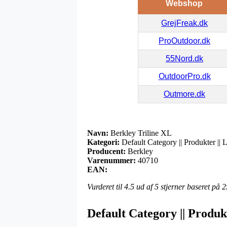
Webshop
GrejFreak.dk
ProOutdoor.dk
55Nord.dk
OutdoorPro.dk
Outmore.dk
Navn:
Berkley Triline XL
Kategori:
Default Category || Produkter || L
Producent:
Berkley
Varenummer:
40710
EAN:
Vurderet til
4.5
ud af 5 stjerner baseret på
2
Default Category || Produkt