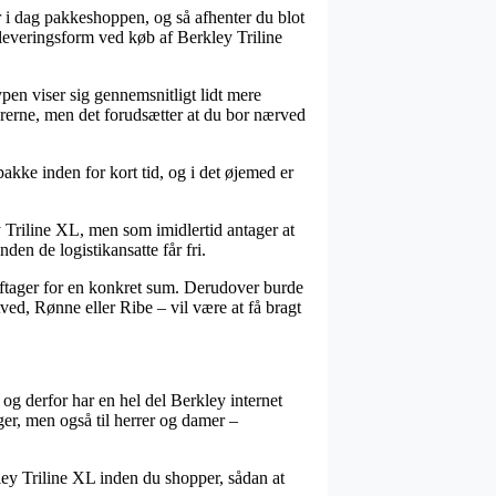
 i dag pakkeshoppen, og så afhenter du blot
 leveringsform ved køb af Berkley Triline
ypen viser sig gennemsnitligt lidt mere
varerne, men det forudsætter at du bor nærved
pakke inden for kort tid, og i det øjemed er
y Triline XL, men som imidlertid antager at
den de logistikansatte får fri.
aftager for en konkret sum. Derudover burde
d, Rønne eller Ribe – vil være at få bragt
, og derfor har en hel del Berkley internet
iger, men også til herrer og damer –
ley Triline XL inden du shopper, sådan at