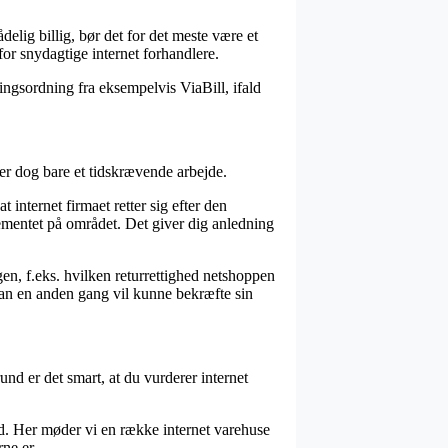
delig billig, bør det for det meste være et
for snydagtige internet forhandlere.
ingsordning fra eksempelvis ViaBill, ifald
 er dog bare et tidskrævende arbejde.
 internet firmaet retter sig efter den
lementet på området. Det giver dig anledning
gen, f.eks. hvilken returrettighed netshoppen
 man en anden gang vil kunne bekræfte sin
und er det smart, at du vurderer internet
hed. Her møder vi en række internet varehuse
rne er.