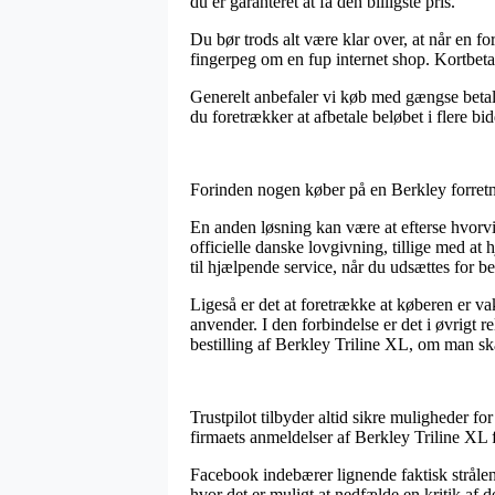
du er garanteret at få den billigste pris.
Du bør trods alt være klar over, at når en fo
fingerpeg om en fup internet shop. Kortbetal
Generelt anbefaler vi køb med gængse betali
du foretrækker at afbetale beløbet i flere bid
Forinden nogen køber på en Berkley forretni
En anden løsning kan være at efterse hvorvidt
officielle danske lovgivning, tillige med a
til hjælpende service, når du udsættes for 
Ligeså er det at foretrække at køberen er va
anvender. I den forbindelse er det i øvrigt 
bestilling af Berkley Triline XL, om man ska
Trustpilot tilbyder altid sikre muligheder fo
firmaets anmeldelser af Berkley Triline XL 
Facebook indebærer lignende faktisk strålend
hvor det er muligt at nedfælde en kritik af d