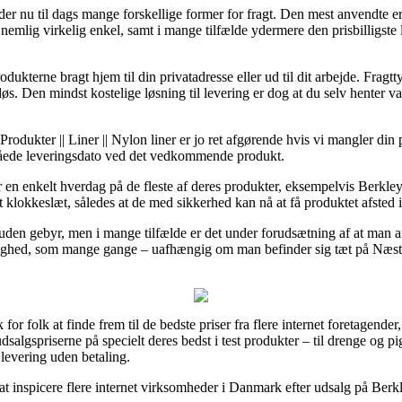
r nu til dags mange forskellige former for fragt. Den mest anvendte er
 nemlig virkelig enkel, samt i mange tilfælde ydermere den prisbilligste
ukterne bragt hjem til din privatadresse eller ud til dit arbejde. Fragtt
øs. Den mindst kostelige løsning til levering er dog at du selv henter 
rodukter || Liner || Nylon liner er jo ret afgørende hvis vi mangler din 
låede leveringsdato ved det vedkommende produkt.
r en enkelt hverdag på de fleste af deres produkter, eksempelvis Berkle
 klokkeslæt, således at de med sikkerhed kan nå at få produktet afsted in
 uden gebyr, men i mange tilfælde er det under forudsætning af at man 
ighed, som mange gange – uafhængig om man befinder sig tæt på Næstve
for folk at finde frem til de bedste priser fra flere internet foretagender
dsalgspriserne på specielt deres bedst i test produkter – til drenge og p
levering uden betaling.
 at inspicere flere internet virksomheder i Danmark efter udsalg på Berk