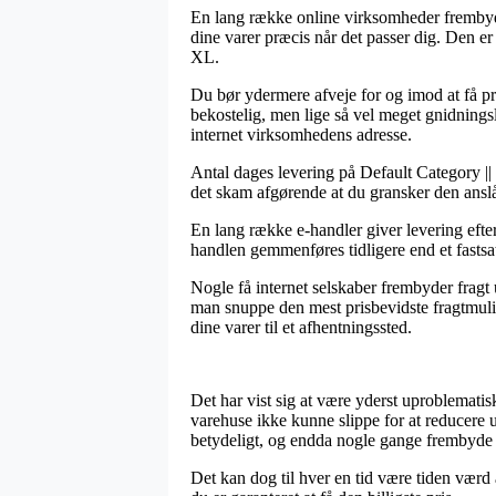
En lang række online virksomheder frembyde
dine varer præcis når det passer dig. Den er
XL.
Du bør ydermere afveje for og imod at få prod
bekostelig, men lige så vel meget gnidningsl
internet virksomhedens adresse.
Antal dages levering på Default Category || P
det skam afgørende at du gransker den ans
En lang række e-handler giver levering efte
handlen gemmenføres tidligere end et fastsat
Nogle få internet selskaber frembyder fragt
man snuppe den mest prisbevidste fragtmul
dine varer til et afhentningssted.
Det har vist sig at være yderst uproblematisk 
varehuse ikke kunne slippe for at reducere u
betydeligt, og endda nogle gange frembyde 
Det kan dog til hver en tid være tiden værd