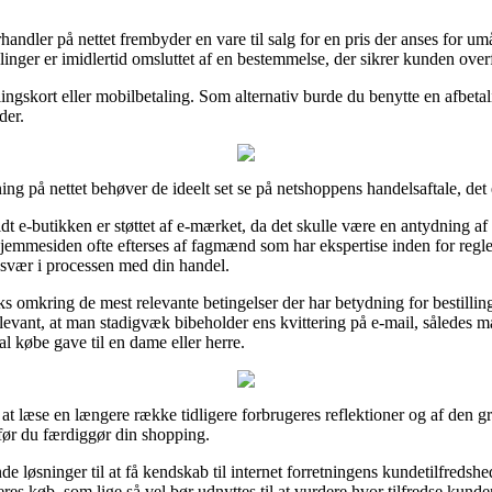
rhandler på nettet frembyder en vare til salg for en pris der anses for umå
inger er imidlertid omsluttet af en bestemmelse, der sikrer kunden over
ngskort eller mobilbetaling. Som alternativ burde du benytte en afbetal
der.
ng på nettet behøver de ideelt set se på netshoppens handelsaftale, det
 e-butikken er støttet af e-mærket, da det skulle være en antydning af at
t hjemmesiden ofte efterses af fagmænd som har ekspertise inden for reg
besvær i processen med din handel.
ks omkring de mest relevante betingelser der har betydning for bestillin
relevant, at man stadigvæk bibeholder ens kvittering på e-mail, således
l købe gave til en dame eller herre.
r at læse en længere række tidligere forbrugeres reflektioner og af den gr
før du færdiggør din shopping.
e løsninger til at få kendskab til internet forretningens kundetilfreds
eres køb, som lige så vel bør udnyttes til at vurdere hvor tilfredse kunde