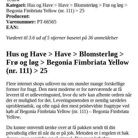
Kategori:
Hus og Have > Have > Blomsterløg > Frø og løg >
Begonia Fimbriata Yellow (nr. 111) > 25
Producent:
Varenummer:
PT-66565
EAN:
Vurderet til
3.6
ud af 5 stjerner baseret på
36
anmeldelser
Hus og Have > Have > Blomsterløg >
Frø og løg > Begonia Fimbriata Yellow
(nr. 111) > 25
Flere internet shops udlover nu om stunder mange forskellige
former for fragt. Den mest moderne er for nærværende at få
leveret til et udleveringssted, hvor du selv kan afhente ordren når
der er mulighed for det. Leveringsmetoden er nemlig særdeles
uproblematisk, og ofte også den mest prisbevidste fragttype ved
køb af Begonia Fimbriata Yellow (nr. 111) – Begonia Fimbriata
Yellow.
Du kunne omvendt tænke over at få pakken sendt til din
privatbolig eller til når du er på job. Metoden er i regelen et hak