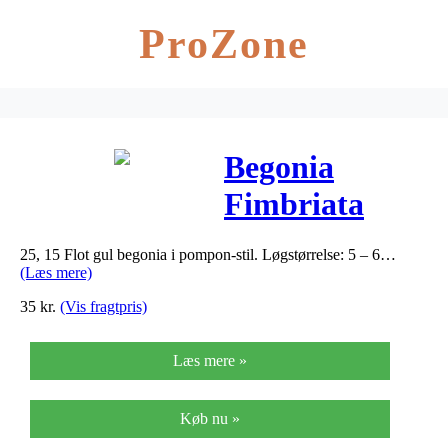
ProZone
Begonia
Fimbriata
Yellow (nr.
25, 15 Flot gul begonia i pompon-stil. Løgstørrelse: 5 – 6…
111) – Begonia
(Læs mere)
Fimbriata
35
kr.
(Vis fragtpris)
Yellow
Læs mere »
Køb nu »