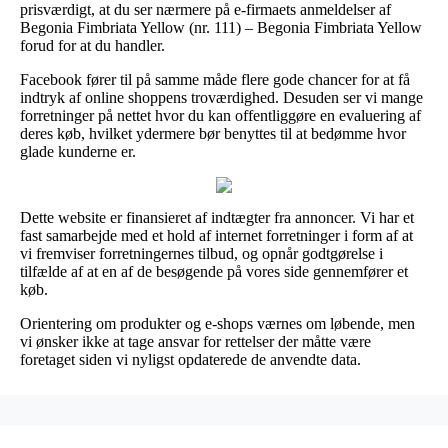
prisværdigt, at du ser nærmere på e-firmaets anmeldelser af
Begonia Fimbriata Yellow (nr. 111) – Begonia Fimbriata Yellow
forud for at du handler.
Facebook fører til på samme måde flere gode chancer for at få
indtryk af online shoppens troværdighed. Desuden ser vi mange
forretninger på nettet hvor du kan offentliggøre en evaluering af
deres køb, hvilket ydermere bør benyttes til at bedømme hvor
glade kunderne er.
Dette website er finansieret af indtægter fra annoncer. Vi har et
fast samarbejde med et hold af internet forretninger i form af at
vi fremviser forretningernes tilbud, og opnår godtgørelse i
tilfælde af at en af de besøgende på vores side gennemfører et
køb.
Orientering om produkter og e-shops værnes om løbende, men
vi ønsker ikke at tage ansvar for rettelser der måtte være
foretaget siden vi nyligst opdaterede de anvendte data.