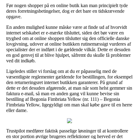
Før nogen shopper på en online butik kan man principielt tyde
deres forretningsbetingelser, dog er det bare en tidskrævende
opgave.
En anden mulighed kunne måske være at finde ud af hvorvidt
internet selskabet er e-mærke tilsluttet, siden det bør være en
tryghed om at online shoppen tilslutter sig den officielle danske
lovgivning, udover at online butikken rutinemæssigt vurderes af
specialister der er indført i de gældende vilkår. Dette er desuden
en god genvej til at blive hjulpet, såfremt du skulle få problemer
ved dit indkøb.
Ligeledes stiller vi forslag om at du er påpasselig med de
væsentligste reglementer gældende for bestillingen, for eksempel
den returneringsret internet butikken garanterer. På grund af
dette er det desuden afgørende, at man når som helst gemmer sin
faktura e-mail, så man en anden gang vil kunne bevise sin
bestilling af Begonia Fimbriata Yellow (nr. 111) – Begonia
Fimbriata Yellow, ligegyldigt om man skal købe gave til en herre
eller dame.
Trustpilot medfører faktisk passelige løsninger til at kontrollere
en stor portion øvrige brugeres reflektioner og herved er det