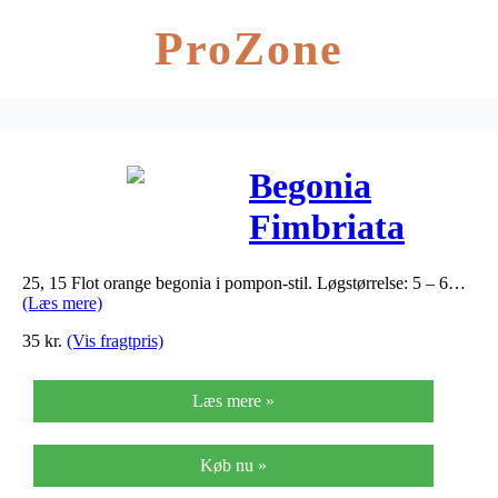
ProZone
Begonia
Fimbriata
Orange (nr.
25, 15 Flot orange begonia i pompon-stil. Løgstørrelse: 5 – 6…
112) – Begonia
(Læs mere)
Fimbriata
35
kr.
(Vis fragtpris)
Orange
Læs mere »
Køb nu »