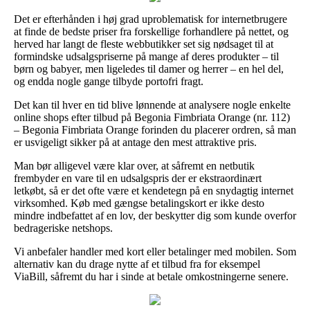
Det er efterhånden i høj grad uproblematisk for internetbrugere
at finde de bedste priser fra forskellige forhandlere på nettet, og
herved har langt de fleste webbutikker set sig nødsaget til at
formindske udsalgspriserne på mange af deres produkter – til
børn og babyer, men ligeledes til damer og herrer – en hel del,
og endda nogle gange tilbyde portofri fragt.
Det kan til hver en tid blive lønnende at analysere nogle enkelte
online shops efter tilbud på Begonia Fimbriata Orange (nr. 112)
– Begonia Fimbriata Orange forinden du placerer ordren, så man
er usvigeligt sikker på at antage den mest attraktive pris.
Man bør alligevel være klar over, at såfremt en netbutik
frembyder en vare til en udsalgspris der er ekstraordinært
letkøbt, så er det ofte være et kendetegn på en snydagtig internet
virksomhed. Køb med gængse betalingskort er ikke desto
mindre indbefattet af en lov, der beskytter dig som kunde overfor
bedrageriske netshops.
Vi anbefaler handler med kort eller betalinger med mobilen. Som
alternativ kan du drage nytte af et tilbud fra for eksempel
ViaBill, såfremt du har i sinde at betale omkostningerne senere.