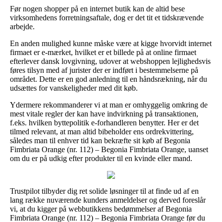
Før nogen shopper på en internet butik kan de altid bese
virksomhedens forretningsaftale, dog er det tit et tidskrævende
arbejde.
En anden mulighed kunne måske være at kigge hvorvidt internet
firmaet er e-mærket, hvilket er et billede på at online firmaet
efterlever dansk lovgivning, udover at webshoppen lejlighedsvis
føres tilsyn med af jurister der er indført i bestemmelserne på
området. Dette er en god anledning til en håndsrækning, når du
udsættes for vanskeligheder med dit køb.
Ydermere rekommanderer vi at man er omhyggelig omkring de
mest vitale regler der kan have indvirkning på transaktionen,
f.eks. hvilken byttepolitik e-forhandleren benytter. Her er det
tilmed relevant, at man altid bibeholder ens ordrekvittering,
således man til enhver tid kan bekræfte sit køb af Begonia
Fimbriata Orange (nr. 112) – Begonia Fimbriata Orange, uanset
om du er på udkig efter produkter til en kvinde eller mand.
Trustpilot tilbyder dig ret solide løsninger til at finde ud af en
lang række nuværende kunders anmeldelser og derved foreslår
vi, at du kigger på webbutikkens bedømmelser af Begonia
Fimbriata Orange (nr. 112) – Begonia Fimbriata Orange før du