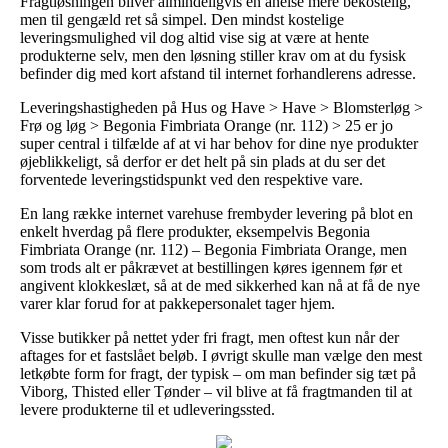
Fragtløsningen bliver almindeligvis en anelse mere bekostelig,
men til gengæld ret så simpel. Den mindst kostelige
leveringsmulighed vil dog altid vise sig at være at hente
produkterne selv, men den løsning stiller krav om at du fysisk
befinder dig med kort afstand til internet forhandlerens adresse.
Leveringshastigheden på Hus og Have > Have > Blomsterløg >
Frø og løg > Begonia Fimbriata Orange (nr. 112) > 25 er jo
super central i tilfælde af at vi har behov for dine nye produkter
øjeblikkeligt, så derfor er det helt på sin plads at du ser det
forventede leveringstidspunkt ved den respektive vare.
En lang række internet varehuse frembyder levering på blot en
enkelt hverdag på flere produkter, eksempelvis Begonia
Fimbriata Orange (nr. 112) – Begonia Fimbriata Orange, men
som trods alt er påkrævet at bestillingen køres igennem før et
angivent klokkeslæt, så at de med sikkerhed kan nå at få de nye
varer klar forud for at pakkepersonalet tager hjem.
Visse butikker på nettet yder fri fragt, men oftest kun når der
aftages for et fastslået beløb. I øvrigt skulle man vælge den mest
letkøbte form for fragt, der typisk – om man befinder sig tæt på
Viborg, Thisted eller Tønder – vil blive at få fragtmanden til at
levere produkterne til et udleveringssted.