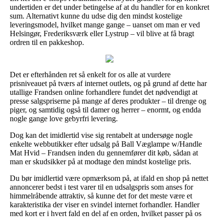
undertiden er det under betingelse af at du handler for en konkret
sum. Alternativt kunne du udse dig den mindst kostelige
leveringsmodel, hvilket mange gange – uanset om man er ved
Helsingør, Frederiksværk eller Lystrup – vil blive at få bragt
ordren til en pakkeshop.
Det er efterhånden ret så enkelt for os alle at vurdere
prisniveauet på tværs af internet outlets, og på grund af dette har
utallige Frandsen online forhandlere fundet det nødvendigt at
presse salgspriserne på mange af deres produkter – til drenge og
piger, og samtidig også til damer og herrer – enormt, og endda
nogle gange love gebyrfri levering.
Dog kan det imidlertid vise sig rentabelt at undersøge nogle
enkelte webbutikker efter udsalg på Ball Væglampe w/Handle
Mat Hvid – Frandsen inden du gennemfører dit køb, sådan at
man er skudsikker på at modtage den mindst kostelige pris.
Du bør imidlertid være opmærksom på, at ifald en shop på nettet
annoncerer bedst i test varer til en udsalgspris som anses for
himmelråbende attraktiv, så kunne det for det meste være et
karakteristika der viser en svindel internet forhandler. Handler
med kort er i hvert fald en del af en orden, hvilket passer på os