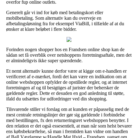
overfor fup online outlets.
Generelt går vi ind for køb med betalingskort eller
mobilbetaling. Som alternativ kan du overveje en
afbetalingsløsning fra for eksempel ViaBill, i tilfælde af at du
ønsker at klare beløbet i flere bidder.
Forinden nogen shopper hos en Frandsen online shop kan de
sådan set få overblik over netshoppens forretningsaftale, men det
er almindeligvis ikke super spændende.
Et nemt alternativ kunne derfor være at kigge om e-handlen er
verificeret af e-mærket, fordi det kan være en indikation om at
online webshoppen opfylder de opstillede regler, og at internet
forretningen af og til besigtiges af jurister der behersker de
gældende regler. Dette er desuden en god anledning til støtte,
ifald du udsættes for udfordringer ved din shopping.
Tilsvarende stiller vi forslag om at kunden er påpasselig med de
mest centrale retningslinjer der gør sig gældende i forbindelse
med bestillingen, fx den returneringsret webshoppen benytter. I
den relation er det også essesentielt, at man når som helst bevarer
ens købsbekræftelse, så man i fremtiden kan vidne om handlen
af Ball Væglampe w/Handle Mat Hvid – Frandsen, uanset om