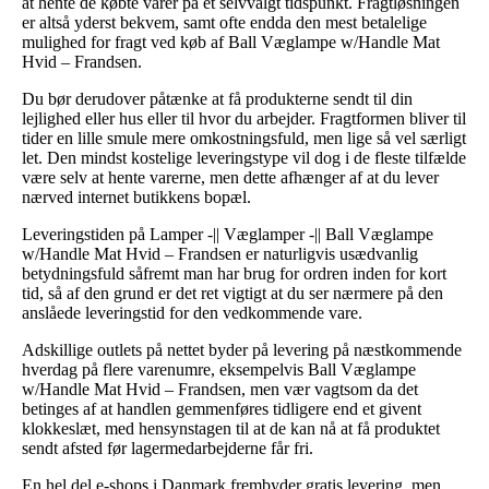
at hente de købte varer på et selvvalgt tidspunkt. Fragtløsningen
er altså yderst bekvem, samt ofte endda den mest betalelige
mulighed for fragt ved køb af Ball Væglampe w/Handle Mat
Hvid – Frandsen.
Du bør derudover påtænke at få produkterne sendt til din
lejlighed eller hus eller til hvor du arbejder. Fragtformen bliver til
tider en lille smule mere omkostningsfuld, men lige så vel særligt
let. Den mindst kostelige leveringstype vil dog i de fleste tilfælde
være selv at hente varerne, men dette afhænger af at du lever
nærved internet butikkens bopæl.
Leveringstiden på Lamper -|| Væglamper -|| Ball Væglampe
w/Handle Mat Hvid – Frandsen er naturligvis usædvanlig
betydningsfuld såfremt man har brug for ordren inden for kort
tid, så af den grund er det ret vigtigt at du ser nærmere på den
anslåede leveringstid for den vedkommende vare.
Adskillige outlets på nettet byder på levering på næstkommende
hverdag på flere varenumre, eksempelvis Ball Væglampe
w/Handle Mat Hvid – Frandsen, men vær vagtsom da det
betinges af at handlen gemmenføres tidligere end et givent
klokkeslæt, med hensynstagen til at de kan nå at få produktet
sendt afsted før lagermedarbejderne får fri.
En hel del e-shops i Danmark frembyder gratis levering, men