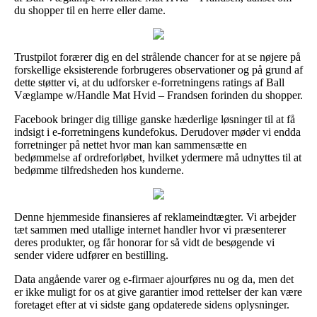
du shopper til en herre eller dame.
Trustpilot forærer dig en del strålende chancer for at se nøjere på
forskellige eksisterende forbrugeres observationer og på grund af
dette støtter vi, at du udforsker e-forretningens ratings af Ball
Væglampe w/Handle Mat Hvid – Frandsen forinden du shopper.
Facebook bringer dig tillige ganske hæderlige løsninger til at få
indsigt i e-forretningens kundefokus. Derudover møder vi endda
forretninger på nettet hvor man kan sammensætte en
bedømmelse af ordreforløbet, hvilket ydermere må udnyttes til at
bedømme tilfredsheden hos kunderne.
Denne hjemmeside finansieres af reklameindtægter. Vi arbejder
tæt sammen med utallige internet handler hvor vi præsenterer
deres produkter, og får honorar for så vidt de besøgende vi
sender videre udfører en bestilling.
Data angående varer og e-firmaer ajourføres nu og da, men det
er ikke muligt for os at give garantier imod rettelser der kan være
foretaget efter at vi sidste gang opdaterede sidens oplysninger.