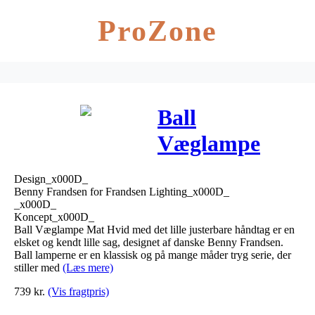
ProZone
Ball
Væglampe
w/Handle Mat
Design_x000D_
Hvid –
Benny Frandsen for Frandsen Lighting_x000D_
_x000D_
Frandsen
Koncept_x000D_
Ball Væglampe Mat Hvid med det lille justerbare håndtag er en
elsket og kendt lille sag, designet af danske Benny Frandsen.
Ball lamperne er en klassisk og på mange måder tryg serie, der
stiller med
(Læs mere)
739
kr.
(Vis fragtpris)