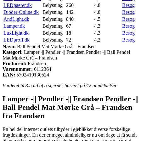
LEDpaerer.dk
Belysning
260
4,8
Besøg
Dioder-Online.dk
Belysning
142
4,8
Besøg
AndLight.dk
Belysning
840
4,5
Besøg
Lamper.dk
Belysning
67
4,3
Besøg
LuxLight.dk
Belysning
18
4,3
Besøg
LEDproff.dk
Belysning
72
4,2
Besøg
Navn:
Ball Pendel Mat Mørke Grå – Frandsen
Kategori:
Lamper -|| Pendler -|| Frandsen Pendler -|| Ball Pendel
Mat Mørke Grå – Frandsen
Producent:
Frandsen
Varenummer:
6112364
EAN:
5702410130524
Vurderet til
3.5
ud af 5 stjerner baseret på
42
anmeldelser
Lamper -|| Pendler -|| Frandsen Pendler -||
Ball Pendel Mat Mørke Grå – Frandsen
fra Frandsen
En hel del internet outlets tilbyder i øjeblikket diverse forskellige
fragtløsninger. En der er meget almindelig er nu om dage at få sendt
til en pakkeshop, hvor du så selv henter dine varer præcis når det