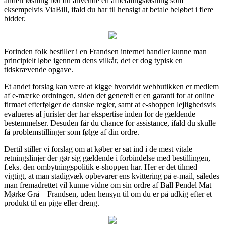
anden løsning bør du anvende en afbetalingsløsning som
eksempelvis ViaBill, ifald du har til hensigt at betale beløbet i flere
bidder.
Forinden folk bestiller i en Frandsen internet handler kunne man
principielt løbe igennem dens vilkår, det er dog typisk en
tidskrævende opgave.
Et andet forslag kan være at kigge hvorvidt webbutikken er medlem
af e-mærke ordningen, siden det generelt er en garanti for at online
firmaet efterfølger de danske regler, samt at e-shoppen lejlighedsvis
evalueres af jurister der har ekspertise inden for de gældende
bestemmelser. Desuden får du chance for assistance, ifald du skulle
få problemstillinger som følge af din ordre.
Dertil stiller vi forslag om at køber er sat ind i de mest vitale
retningslinjer der gør sig gældende i forbindelse med bestillingen,
f.eks. den ombytningspolitik e-shoppen har. Her er det tilmed
vigtigt, at man stadigvæk opbevarer ens kvittering på e-mail, således
man fremadrettet vil kunne vidne om sin ordre af Ball Pendel Mat
Mørke Grå – Frandsen, uden hensyn til om du er på udkig efter et
produkt til en pige eller dreng.