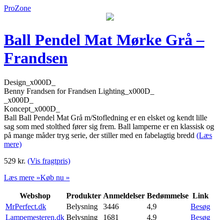
ProZone
Ball Pendel Mat Mørke Grå –
Frandsen
Design_x000D_
Benny Frandsen for Frandsen Lighting_x000D_
_x000D_
Koncept_x000D_
Ball Ball Pendel Mat Grå m/Stofledning er en elsket og kendt lille
sag som med stolthed fører sig frem. Ball lamperne er en klassisk og
på mange måder tryg serie, der stiller med en fabelagtig bredd
(Læs
mere)
529
kr.
(Vis fragtpris)
Læs mere »
Køb nu »
Webshop
Produkter
Anmeldelser
Bedømmelse
Link
MrPerfect.dk
Belysning
3446
4,9
Besøg
Lampemesteren.dk
Belysning
1681
4,9
Besøg