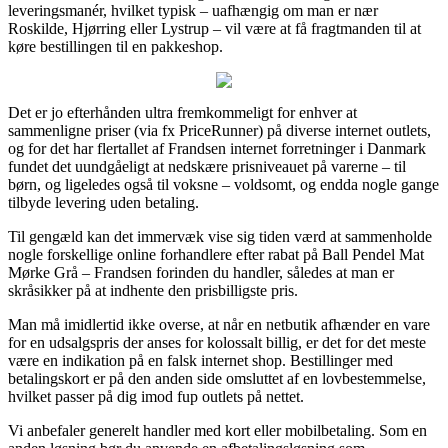
leveringsmanér, hvilket typisk – uafhængig om man er nær
Roskilde, Hjørring eller Lystrup – vil være at få fragtmanden til at
køre bestillingen til en pakkeshop.
Det er jo efterhånden ultra fremkommeligt for enhver at
sammenligne priser (via fx PriceRunner) på diverse internet outlets,
og for det har flertallet af Frandsen internet forretninger i Danmark
fundet det uundgåeligt at nedskære prisniveauet på varerne – til
børn, og ligeledes også til voksne – voldsomt, og endda nogle gange
tilbyde levering uden betaling.
Til gengæld kan det immervæk vise sig tiden værd at sammenholde
nogle forskellige online forhandlere efter rabat på Ball Pendel Mat
Mørke Grå – Frandsen forinden du handler, således at man er
skråsikker på at indhente den prisbilligste pris.
Man må imidlertid ikke overse, at når en netbutik afhænder en vare
for en udsalgspris der anses for kolossalt billig, er det for det meste
være en indikation på en falsk internet shop. Bestillinger med
betalingskort er på den anden side omsluttet af en lovbestemmelse,
hvilket passer på dig imod fup outlets på nettet.
Vi anbefaler generelt handler med kort eller mobilbetaling. Som en