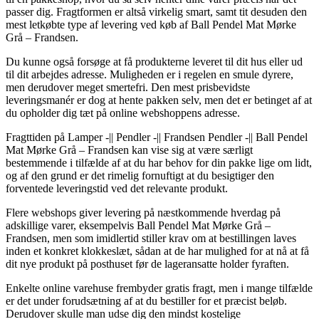
passer dig. Fragtformen er altså virkelig smart, samt tit desuden den
mest letkøbte type af levering ved køb af Ball Pendel Mat Mørke
Grå – Frandsen.
Du kunne også forsøge at få produkterne leveret til dit hus eller ud
til dit arbejdes adresse. Muligheden er i regelen en smule dyrere,
men derudover meget smertefri. Den mest prisbevidste
leveringsmanér er dog at hente pakken selv, men det er betinget af at
du opholder dig tæt på online webshoppens adresse.
Fragttiden på Lamper -|| Pendler -|| Frandsen Pendler -|| Ball Pendel
Mat Mørke Grå – Frandsen kan vise sig at være særligt
bestemmende i tilfælde af at du har behov for din pakke lige om lidt,
og af den grund er det rimelig fornuftigt at du besigtiger den
forventede leveringstid ved det relevante produkt.
Flere webshops giver levering på næstkommende hverdag på
adskillige varer, eksempelvis Ball Pendel Mat Mørke Grå –
Frandsen, men som imidlertid stiller krav om at bestillingen laves
inden et konkret klokkeslæt, sådan at de har mulighed for at nå at få
dit nye produkt på posthuset før de lageransatte holder fyraften.
Enkelte online varehuse frembyder gratis fragt, men i mange tilfælde
er det under forudsætning af at du bestiller for et præcist beløb.
Derudover skulle man udse dig den mindst kostelige