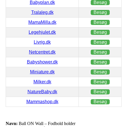
Babyplan.dk
Besøg
Tralaleg.dk
Besøg
MamaMilla.dk
Besøg
Legehjulet.dk
Besøg
Livrig.dk
Besøg
Netcentret.dk
Besøg
Babyshower.dk
Besøg
Miniature.dk
Besøg
Milker.dk
Besøg
NatureBaby.dk
Besøg
Mammashop.dk
Besøg
Navn:
Ball ON Wall – Fodbold holder