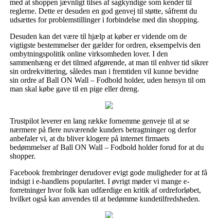
med at shoppen jævnligt tilses af sagkyndige som kender til
reglerne. Dette er desuden en god genvej til støtte, såfremt du
udsættes for problemstillinger i forbindelse med din shopping.
Desuden kan det være til hjælp at køber er vidende om de
vigtigste bestemmelser der gælder for ordren, eksempelvis den
ombytningspolitik online virksomheden lover. I den
sammenhæng er det tilmed afgørende, at man til enhver tid sikrer
sin ordrekvittering, således man i fremtiden vil kunne bevidne
sin ordre af Ball ON Wall – Fodbold holder, uden hensyn til om
man skal købe gave til en pige eller dreng.
Trustpilot leverer en lang række fornemme genveje til at se
nærmere på flere nuværende kunders betragtninger og derfor
anbefaler vi, at du bliver klogere på internet firmaets
bedømmelser af Ball ON Wall – Fodbold holder forud for at du
shopper.
Facebook frembringer derudover evigt gode muligheder for at få
indsigt i e-handlens popularitet. I øvrigt møder vi mange e-
forretninger hvor folk kan udfærdige en kritik af ordreforløbet,
hvilket også kan anvendes til at bedømme kundetilfredsheden.