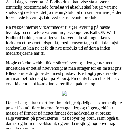
Antal dages levering på Fodboldmål kan vise sig at være
temmelig bestemmende forudsat vi absolut skal bruge varerne
straks, og derfor er det jo meningsfuldt at du ser nærmere på den
forventede leveringsdato ved det relevante produkt.
En række internet virksomheder tilsiger levering på næste
hverdag på en række varenumre, eksempelvis Ball ON Wall –
Fodbold holder, som alligevel kræver at bestillingen laves
forinden et bestemt tidspunkt, med hensynstagen til at de højst
sandsynligt kan nå at få dit nye produkt ud af døren inden
medarbejderne har fri.
Nogle enkelte webbutikker sikrer levering uden gebyr, men
undertiden er det så nødvendigt at man aftager for en fastsat pris.
Ellers burde du gribe den mest prisbevidste fragttype, der ofte –
om man befinder sig tæt på Viborg, Frederikshavn eller Haslev –
er at få dem til at køre dine varer til en pakkeshop.
Det er i dag ultra smart for almindelige dødelige at sammenligne
priser i blandt flere internet foretagender, og til gengæld har
masser af firmaer på nettet fundet det nødvendigt at presse
salgsværdien på produkterne – til babyer og børn, samt også til
damer og herrer – voldsomt, og endda nogle gange love fragt
uden beregning.