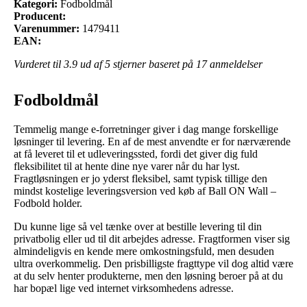
Kategori:
Fodboldmål
Producent:
Varenummer:
1479411
EAN:
Vurderet til
3.9
ud af 5 stjerner baseret på
17
anmeldelser
Fodboldmål
Temmelig mange e-forretninger giver i dag mange forskellige
løsninger til levering. En af de mest anvendte er for nærværende
at få leveret til et udleveringssted, fordi det giver dig fuld
fleksibilitet til at hente dine nye varer når du har lyst.
Fragtløsningen er jo yderst fleksibel, samt typisk tillige den
mindst kostelige leveringsversion ved køb af Ball ON Wall –
Fodbold holder.
Du kunne lige så vel tænke over at bestille levering til din
privatbolig eller ud til dit arbejdes adresse. Fragtformen viser sig
almindeligvis en kende mere omkostningsfuld, men desuden
ultra overkommelig. Den prisbilligste fragttype vil dog altid være
at du selv henter produkterne, men den løsning beroer på at du
har bopæl lige ved internet virksomhedens adresse.