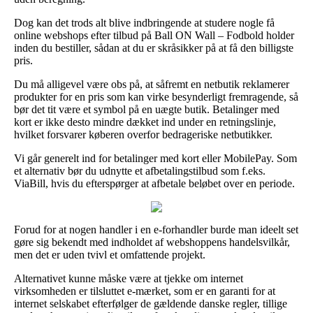
Dog kan det trods alt blive indbringende at studere nogle få
online webshops efter tilbud på Ball ON Wall – Fodbold holder
inden du bestiller, sådan at du er skråsikker på at få den billigste
pris.
Du må alligevel være obs på, at såfremt en netbutik reklamerer
produkter for en pris som kan virke besynderligt fremragende, så
bør det tit være et symbol på en uægte butik. Betalinger med
kort er ikke desto mindre dækket ind under en retningslinje,
hvilket forsvarer køberen overfor bedrageriske netbutikker.
Vi går generelt ind for betalinger med kort eller MobilePay. Som
et alternativ bør du udnytte et afbetalingstilbud som f.eks.
ViaBill, hvis du efterspørger at afbetale beløbet over en periode.
Forud for at nogen handler i en e-forhandler burde man ideelt set
gøre sig bekendt med indholdet af webshoppens handelsvilkår,
men det er uden tvivl et omfattende projekt.
Alternativet kunne måske være at tjekke om internet
virksomheden er tilsluttet e-mærket, som er en garanti for at
internet selskabet efterfølger de gældende danske regler, tillige